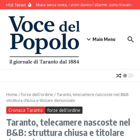
Salta al contenuto
Hot News
Il cane abbaia senza sosta, i vicini danno l’allarme: uomo trovato mor
Main Menu
Home
/
forze dell'ordine
/
Taranto, telecamere nascoste nel B&B:
struttura chiusa e titolare denunciato
Cronaca Taranto
forze dell'ordine
Taranto, telecamere nascoste nel
B&B: struttura chiusa e titolare