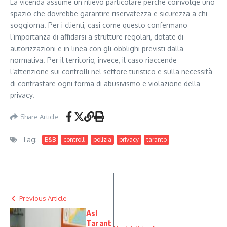
La vicenda assume un rilievo particolare perché coinvolge uno
spazio che dovrebbe garantire riservatezza e sicurezza a chi
soggiorna. Per i clienti, casi come questo confermano
l’importanza di affidarsi a strutture regolari, dotate di
autorizzazioni e in linea con gli obblighi previsti dalla
normativa. Per il territorio, invece, il caso riaccende
l’attenzione sui controlli nel settore turistico e sulla necessità
di contrastare ogni forma di abusivismo e violazione della
privacy.
Share Article
Tag:
B&B
controlli
polizia
privacy
taranto
Previous Article
Asl
Tarant