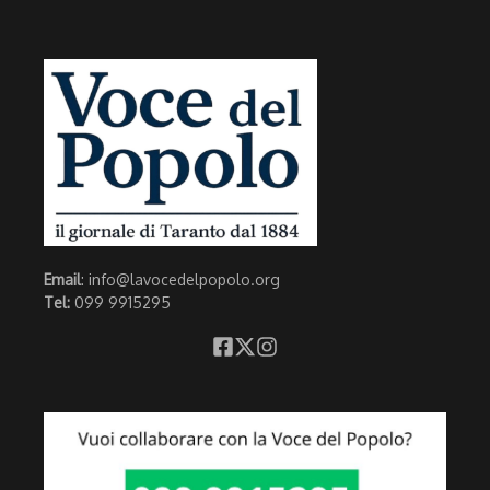
Email
: info@lavocedelpopolo.org
Tel:
099 9915295