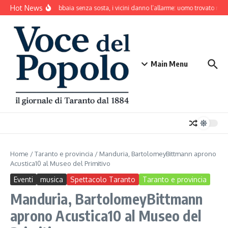
Salta al contenuto
Hot News
Il cane abbaia senza sosta, i vicini danno l’allarme: uomo trovato mort
Main Menu
Home
/
Taranto e provincia
/
Manduria, BartolomeyBittmann aprono
Acustica10 al Museo del Primitivo
Eventi
musica
Spettacolo Taranto
Taranto e provincia
Manduria, BartolomeyBittmann
aprono Acustica10 al Museo del