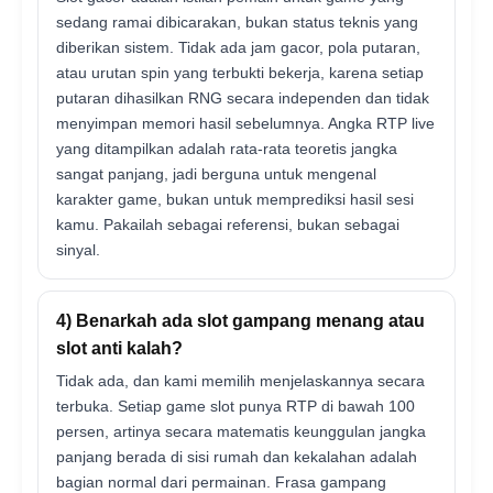
sedang ramai dibicarakan, bukan status teknis yang
diberikan sistem. Tidak ada jam gacor, pola putaran,
atau urutan spin yang terbukti bekerja, karena setiap
putaran dihasilkan RNG secara independen dan tidak
menyimpan memori hasil sebelumnya. Angka RTP live
yang ditampilkan adalah rata-rata teoretis jangka
sangat panjang, jadi berguna untuk mengenal
karakter game, bukan untuk memprediksi hasil sesi
kamu. Pakailah sebagai referensi, bukan sebagai
sinyal.
4) Benarkah ada slot gampang menang atau
slot anti kalah?
Tidak ada, dan kami memilih menjelaskannya secara
terbuka. Setiap game slot punya RTP di bawah 100
persen, artinya secara matematis keunggulan jangka
panjang berada di sisi rumah dan kekalahan adalah
bagian normal dari permainan. Frasa gampang