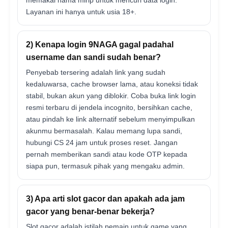
Layanan ini hanya untuk usia 18+.
2) Kenapa login 9NAGA gagal padahal
username dan sandi sudah benar?
Penyebab tersering adalah link yang sudah
kedaluwarsa, cache browser lama, atau koneksi tidak
stabil, bukan akun yang diblokir. Coba buka link login
resmi terbaru di jendela incognito, bersihkan cache,
atau pindah ke link alternatif sebelum menyimpulkan
akunmu bermasalah. Kalau memang lupa sandi,
hubungi CS 24 jam untuk proses reset. Jangan
pernah memberikan sandi atau kode OTP kepada
siapa pun, termasuk pihak yang mengaku admin.
3) Apa arti slot gacor dan apakah ada jam
gacor yang benar-benar bekerja?
Slot gacor adalah istilah pemain untuk game yang