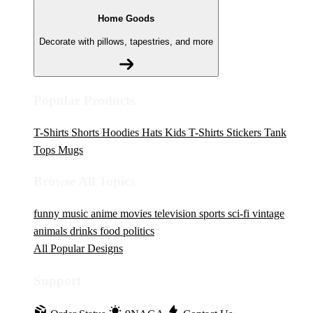
Home Goods
Decorate with pillows, tapestries, and more
Popular Products
T-Shirts
Shorts
Hoodies
Hats
Kids T-Shirts
Stickers
Tank
Tops
Mugs
Browse All Topics
funny
music
anime
movies
television
sports
sci-fi
vintage
animals
drinks
food
politics
All Popular Designs
Support