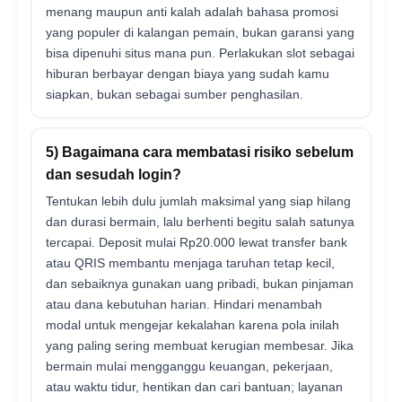
menang maupun anti kalah adalah bahasa promosi
yang populer di kalangan pemain, bukan garansi yang
bisa dipenuhi situs mana pun. Perlakukan slot sebagai
hiburan berbayar dengan biaya yang sudah kamu
siapkan, bukan sebagai sumber penghasilan.
5) Bagaimana cara membatasi risiko sebelum
dan sesudah login?
Tentukan lebih dulu jumlah maksimal yang siap hilang
dan durasi bermain, lalu berhenti begitu salah satunya
tercapai. Deposit mulai Rp20.000 lewat transfer bank
atau QRIS membantu menjaga taruhan tetap kecil,
dan sebaiknya gunakan uang pribadi, bukan pinjaman
atau dana kebutuhan harian. Hindari menambah
modal untuk mengejar kekalahan karena pola inilah
yang paling sering membuat kerugian membesar. Jika
bermain mulai mengganggu keuangan, pekerjaan,
atau waktu tidur, hentikan dan cari bantuan; layanan