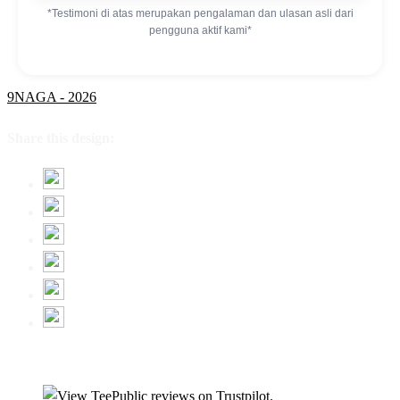
*Testimoni di atas merupakan pengalaman dan ulasan asli dari
pengguna aktif kami*
9NAGA - 2026
Share this design: