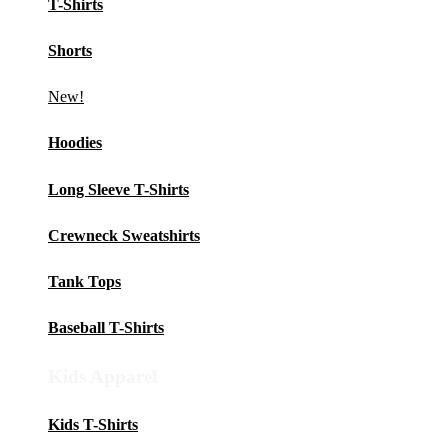
T-Shirts
Shorts
New!
Hoodies
Long Sleeve T-Shirts
Crewneck Sweatshirts
Tank Tops
Baseball T-Shirts
Kids Apparel
Kids T-Shirts