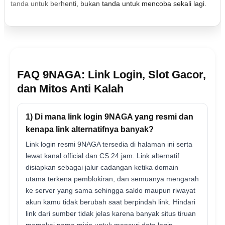
tanda untuk berhenti, bukan tanda untuk mencoba sekali lagi.
FAQ 9NAGA: Link Login, Slot Gacor,
dan Mitos Anti Kalah
1) Di mana link login 9NAGA yang resmi dan
kenapa link alternatifnya banyak?
Link login resmi 9NAGA tersedia di halaman ini serta
lewat kanal official dan CS 24 jam. Link alternatif
disiapkan sebagai jalur cadangan ketika domain
utama terkena pemblokiran, dan semuanya mengarah
ke server yang sama sehingga saldo maupun riwayat
akun kamu tidak berubah saat berpindah link. Hindari
link dari sumber tidak jelas karena banyak situs tiruan
memakai nama mirip untuk mencuri data login.