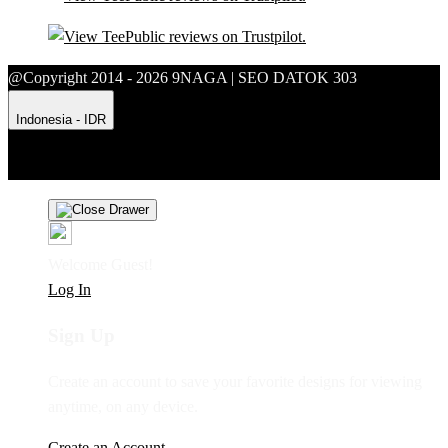
@Copyright 2014 - 2026 9NAGA | SEO DATOK 303
Indonesia - IDR
Product Safety
Intellectual Property Policy
CA: Do Not Sell My
Personal Information
Privacy Policy
Terms
Welcome Guest!
Log In
Sign Up
Create an account to save your favorite designs for viewing
anytime, on any device.
Create an Account