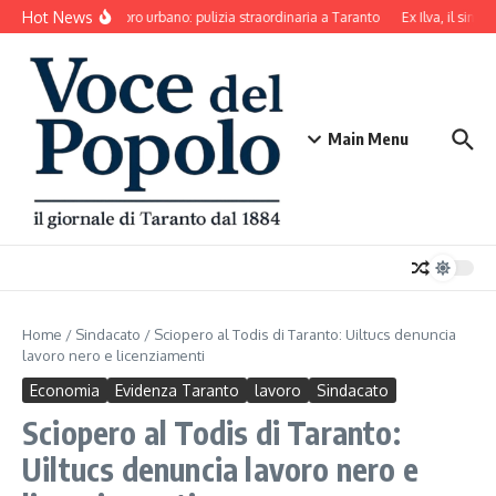
Salta al contenuto
Hot News
Decoro urbano: pulizia straordinaria a Taranto
Ex Ilva, il sinda
Main Menu
Home
/
Sindacato
/
Sciopero al Todis di Taranto: Uiltucs denuncia
lavoro nero e licenziamenti
Economia
Evidenza Taranto
lavoro
Sindacato
Sciopero al Todis di Taranto:
Uiltucs denuncia lavoro nero e