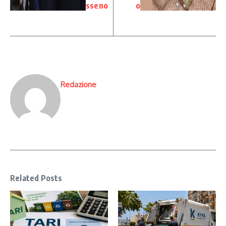
sseno
o
Redazione
Related Posts