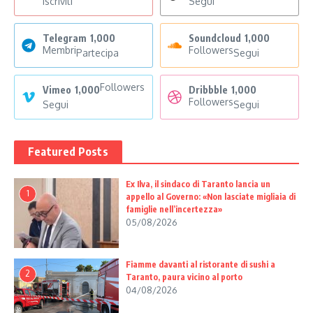
Iscriviti
Segui
Telegram
1,000
Soundcloud
1,000
Membri
Followers
Partecipa
Segui
Followers
Vimeo
1,000
Dribbble
1,000
Followers
Segui
Segui
Featured Posts
Ex Ilva, il sindaco di Taranto lancia un
1
appello al Governo: «Non lasciate migliaia di
famiglie nell’incertezza»
05/08/2026
Fiamme davanti al ristorante di sushi a
2
Taranto, paura vicino al porto
04/08/2026