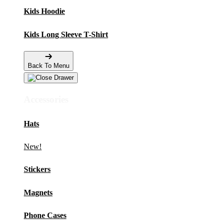
Kids Hoodie
Kids Long Sleeve T-Shirt
Back To Menu
Accessories
Hats
New!
Stickers
Magnets
Phone Cases