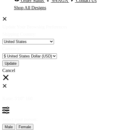
Order Status
9NAGA
Contact Us
Shop All Designs
Update Your Browsing Preferences
Shipping Country:
Currency:
Cancel
Katie:
5'10"
160
Select your person:
Male
Female