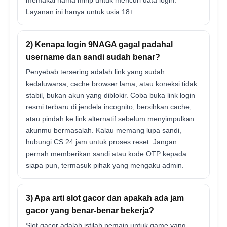
Layanan ini hanya untuk usia 18+.
2) Kenapa login 9NAGA gagal padahal
username dan sandi sudah benar?
Penyebab tersering adalah link yang sudah
kedaluwarsa, cache browser lama, atau koneksi tidak
stabil, bukan akun yang diblokir. Coba buka link login
resmi terbaru di jendela incognito, bersihkan cache,
atau pindah ke link alternatif sebelum menyimpulkan
akunmu bermasalah. Kalau memang lupa sandi,
hubungi CS 24 jam untuk proses reset. Jangan
pernah memberikan sandi atau kode OTP kepada
siapa pun, termasuk pihak yang mengaku admin.
3) Apa arti slot gacor dan apakah ada jam
gacor yang benar-benar bekerja?
Slot gacor adalah istilah pemain untuk game yang