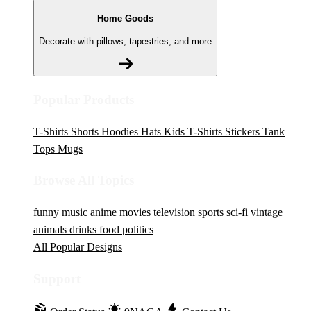
Home Goods
Decorate with pillows, tapestries, and more
Popular Products
T-Shirts
Shorts
Hoodies
Hats
Kids T-Shirts
Stickers
Tank
Tops
Mugs
Browse All Topics
funny
music
anime
movies
television
sports
sci-fi
vintage
animals
drinks
food
politics
All Popular Designs
Support