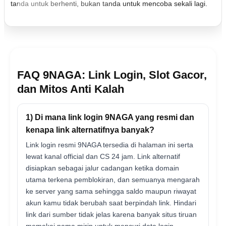
tanda untuk berhenti, bukan tanda untuk mencoba sekali lagi.
FAQ 9NAGA: Link Login, Slot Gacor,
dan Mitos Anti Kalah
1) Di mana link login 9NAGA yang resmi dan
kenapa link alternatifnya banyak?
Link login resmi 9NAGA tersedia di halaman ini serta
lewat kanal official dan CS 24 jam. Link alternatif
disiapkan sebagai jalur cadangan ketika domain
utama terkena pemblokiran, dan semuanya mengarah
ke server yang sama sehingga saldo maupun riwayat
akun kamu tidak berubah saat berpindah link. Hindari
link dari sumber tidak jelas karena banyak situs tiruan
memakai nama mirip untuk mencuri data login.