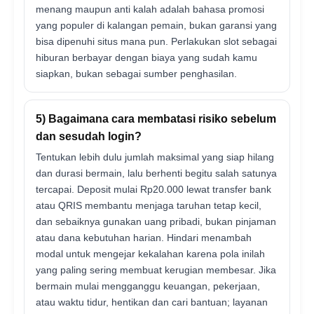
menang maupun anti kalah adalah bahasa promosi
yang populer di kalangan pemain, bukan garansi yang
bisa dipenuhi situs mana pun. Perlakukan slot sebagai
hiburan berbayar dengan biaya yang sudah kamu
siapkan, bukan sebagai sumber penghasilan.
5) Bagaimana cara membatasi risiko sebelum
dan sesudah login?
Tentukan lebih dulu jumlah maksimal yang siap hilang
dan durasi bermain, lalu berhenti begitu salah satunya
tercapai. Deposit mulai Rp20.000 lewat transfer bank
atau QRIS membantu menjaga taruhan tetap kecil,
dan sebaiknya gunakan uang pribadi, bukan pinjaman
atau dana kebutuhan harian. Hindari menambah
modal untuk mengejar kekalahan karena pola inilah
yang paling sering membuat kerugian membesar. Jika
bermain mulai mengganggu keuangan, pekerjaan,
atau waktu tidur, hentikan dan cari bantuan; layanan