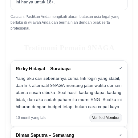
ini hanya untuk 18+.
Catatan: Pastikan Anda mengikuti aturan batasan usia legal yang
berlaku di wilayah Anda dan bermainlah dengan bijak serta
profesional.
Testimoni Pemain 9NAGA
Rizky Hidayat – Surabaya
✔
Yang aku cari sebenarnya cuma link login yang stabil,
dan link alternatif 9NAGA memang jalan waktu domain
utama susah dibuka. Soal hasil, kadang dapat kadang
tidak, dan aku sudah paham itu murni RNG. Buatku ini
hiburan dengan budget tetap, bukan cara cepat kaya.
10 menit yang lalu
Verified Member
Dimas Saputra – Semarang
✔