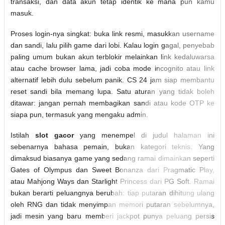
transaksi, dan data akun tetap identik ke mana pun kamu
masuk.
Proses login-nya singkat: buka link resmi, masukkan username
dan sandi, lalu pilih game dari lobi. Kalau login gagal, penyebab
paling umum bukan akun terblokir melainkan link kedaluwarsa
atau cache browser lama, jadi coba mode incognito atau link
alternatif lebih dulu sebelum panik. CS 24 jam siap membantu
reset sandi bila memang lupa. Satu aturan yang tidak boleh
ditawar: jangan pernah membagikan sandi atau kode OTP ke
siapa pun, termasuk yang mengaku admin.
Istilah
slot gacor
yang menempel di judul halaman ini
sebenarnya bahasa pemain, bukan kategori teknis. Yang
dimaksud biasanya game yang sedang ramai dimainkan seperti
Gates of Olympus dan Sweet Bonanza dari Pragmatic Play,
atau Mahjong Ways dan Starlight Princess dari PG Soft. Ramai
bukan berarti peluangnya berubah: tiap putaran dihitung ulang
oleh RNG dan tidak menyimpan memori putaran sebelumnya,
jadi mesin yang baru memberi jackpot punya peluang persis