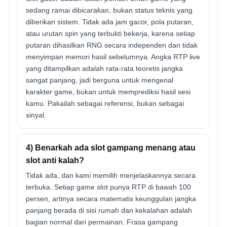
sedang ramai dibicarakan, bukan status teknis yang
diberikan sistem. Tidak ada jam gacor, pola putaran,
atau urutan spin yang terbukti bekerja, karena setiap
putaran dihasilkan RNG secara independen dan tidak
menyimpan memori hasil sebelumnya. Angka RTP live
yang ditampilkan adalah rata-rata teoretis jangka
sangat panjang, jadi berguna untuk mengenal
karakter game, bukan untuk memprediksi hasil sesi
kamu. Pakailah sebagai referensi, bukan sebagai
sinyal.
4) Benarkah ada slot gampang menang atau
slot anti kalah?
Tidak ada, dan kami memilih menjelaskannya secara
terbuka. Setiap game slot punya RTP di bawah 100
persen, artinya secara matematis keunggulan jangka
panjang berada di sisi rumah dan kekalahan adalah
bagian normal dari permainan. Frasa gampang