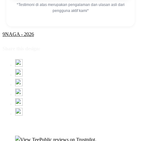
*Testimoni di atas merupakan pengalaman dan ulasan asli dari
pengguna aktif kami*
9NAGA - 2026
Share this design: