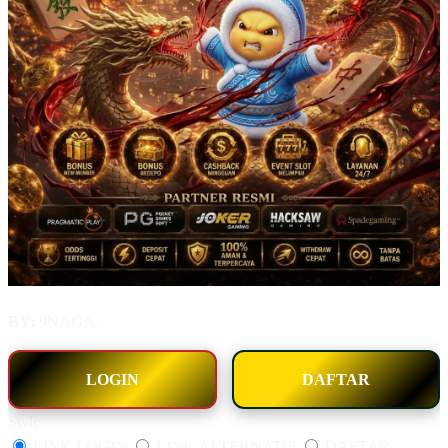
BY:
9NAGA.
LOGIN
DAFTAR
Style
LINK LOGIN
LINK ALTERNATIF
DAFTAR