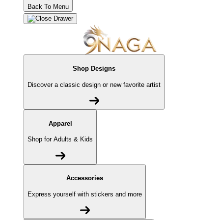
Back To Menu
Shop Designs
Discover a classic design or new favorite artist
Apparel
Shop for Adults & Kids
Accessories
Express yourself with stickers and more