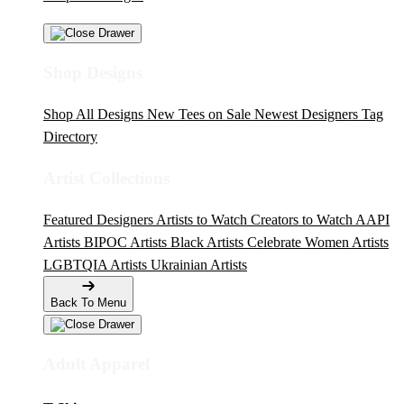
Shop Designs
Shop All Designs
New Tees on Sale
Newest Designers
Tag
Directory
Artist Collections
Featured Designers
Artists to Watch
Creators to Watch
AAPI
Artists
BIPOC Artists
Black Artists
Celebrate Women Artists
LGBTQIA Artists
Ukrainian Artists
Back To Menu
Adult Apparel