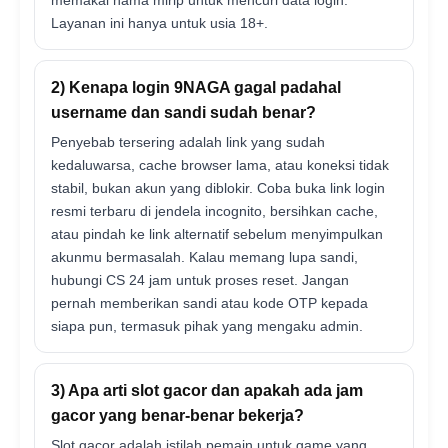
Layanan ini hanya untuk usia 18+.
2) Kenapa login 9NAGA gagal padahal
username dan sandi sudah benar?
Penyebab tersering adalah link yang sudah
kedaluwarsa, cache browser lama, atau koneksi tidak
stabil, bukan akun yang diblokir. Coba buka link login
resmi terbaru di jendela incognito, bersihkan cache,
atau pindah ke link alternatif sebelum menyimpulkan
akunmu bermasalah. Kalau memang lupa sandi,
hubungi CS 24 jam untuk proses reset. Jangan
pernah memberikan sandi atau kode OTP kepada
siapa pun, termasuk pihak yang mengaku admin.
3) Apa arti slot gacor dan apakah ada jam
gacor yang benar-benar bekerja?
Slot gacor adalah istilah pemain untuk game yang