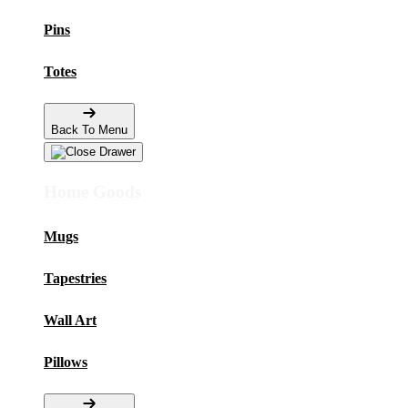
Pins
Totes
Back To Menu
Home Goods
Mugs
Tapestries
Wall Art
Pillows