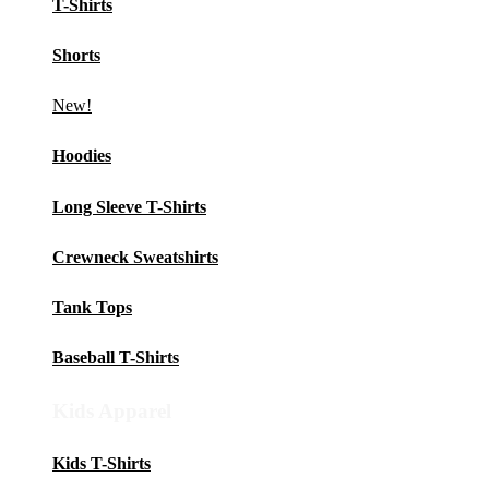
T-Shirts
Shorts
New!
Hoodies
Long Sleeve T-Shirts
Crewneck Sweatshirts
Tank Tops
Baseball T-Shirts
Kids Apparel
Kids T-Shirts