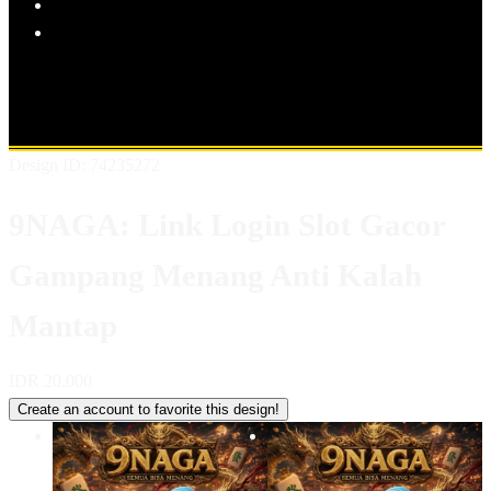
Explore Categories
Popular Products
Shop All Designs
9NAGA
LINK LOGIN 9NAGA
LINK
ALTERNATIF
DAFTAR 9NAGA
SLOT GACOR
RTP LIVE
MAIN BIJAK 18+
Design ID: 74235272
9NAGA: Link Login Slot Gacor
Gampang Menang Anti Kalah
Mantap
IDR 20.000
Create an account to favorite this design!