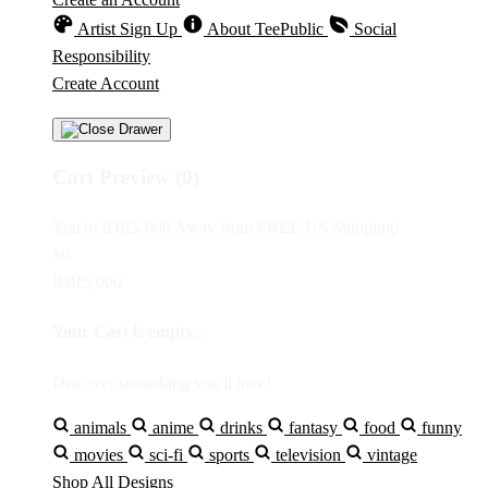
Artist Sign Up
About TeePublic
Social
Responsibility
Create Account
Cart Preview (0)
You're
IDR5,000
Away from
FREE US Shipping!
$0
IDR5,000
Your Cart is empty...
Discover something you'll love!
animals
anime
drinks
fantasy
food
funny
movies
sci-fi
sports
television
vintage
Shop All Designs