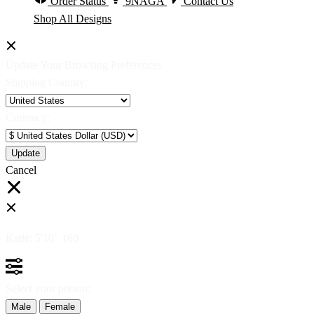
Order Status
9NAGA
Contact Us
Shop All Designs
Update Your Browsing Preferences
Shipping Country:
Currency:
Cancel
Katie:
5'10"
160
Select your person:
Male
Female