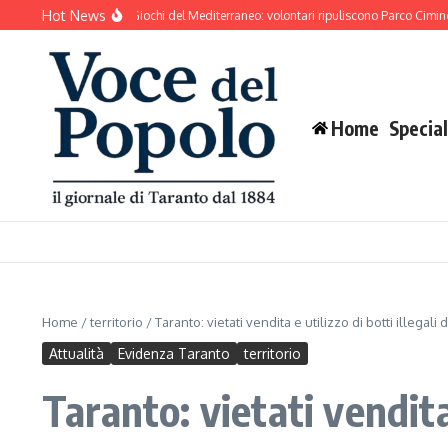
Salta al contenuto
Hot News
nto si prepara ai Giochi del Mediterraneo: volontari ripuliscono Parco Cimino e l’a
Home
Special
Home
/
territorio
/
Taranto: vietati vendita e utilizzo di botti illegal
Attualità
Evidenza Taranto
territorio
Taranto: vietati vendita