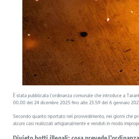
È stata pubblicata l’ordinanza comunale che introduce a Taranto 
00.00 del 24 dicembre 2025 fino alle 23.59 del 6 gennaio 2026 su
Secondo quanto riportato nel provvedimento, nei giorni che prec
alcuni casi realizzati artigianalmente e venduti in modo improp
Divieto botti illegali: cosa prevede l’ordinanz