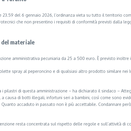
23.59 del 6 gennaio 2026, l’ordinanza vieta su tutto il territorio com
 pirotecnici che non presentino i requisiti di conformità previsti dalla l
 del materiale
zione amministrativa pecuniaria da 25 a 500 euro. È previsto inoltre il
olette spray al peperoncino e di qualsiasi altro prodotto similare nei
tra i pilastri di questa amministrazione – ha dichiarato il sindaco – 
 a causa di botti illegali, infortuni seri a bambini, così come sono ev
 Quanto accaduto in passato non è più accettabile. Condannare però 
nzione resta concentrata sul rispetto delle regole e sull’attività di co