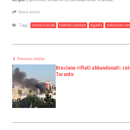
Share Article
Tag:
cronaca locale
festività natalizie
legalità
ordinanze com
Previous Article
Bruciano rifiuti abbandonati: co
Taranto