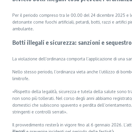
Per il periodo compreso tra le 00.00 del 24 dicembre 2025 e le 
detonante come fuochi artificiali, petardi, botti, razzi e artifici
ambulante.
Botti illegali e sicurezza: sanzioni e sequestro
La violazione dell’ordinanza comporta l’applicazione di una san
Nello stesso periodo, l’ordinanza vieta anche l’utilizzo di bomb
limitrofe.
«Rispetto della legalità, sicurezza e tutela della salute sono 
non sono più tollerati. Nel corso degli anni abbiamo registrato,
domestici che subiscono spavento e perdita dell’orientamento.
stringenti e controlli serrati».
Il provvedimento resterà in vigore fino al 6 gennaio 2026. L’atte
illegali
e prevenire incidenti nel periodo delle festività.