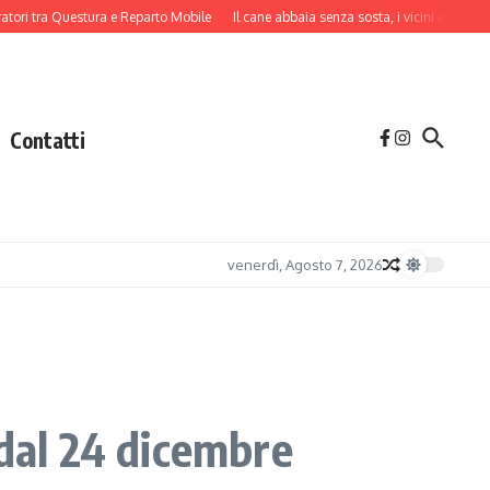
 tra Questura e Reparto Mobile
Il cane abbaia senza sosta, i vicini danno l’allar
Contatti
venerdì, Agosto 7, 2026
i dal 24 dicembre