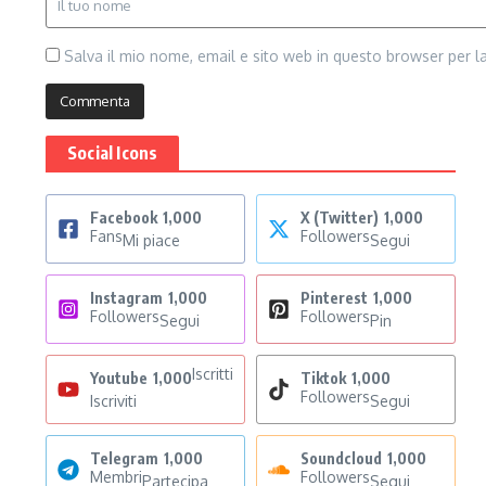
Salva il mio nome, email e sito web in questo browser per 
Social Icons
Facebook
1,000
X (Twitter)
1,000
Fans
Followers
Mi piace
Segui
Instagram
1,000
Pinterest
1,000
Followers
Followers
Segui
Pin
Iscritti
Youtube
1,000
Tiktok
1,000
Followers
Iscriviti
Segui
Telegram
1,000
Soundcloud
1,000
Membri
Followers
Partecipa
Segui