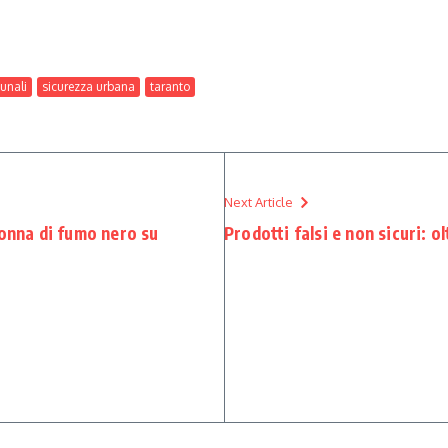
unali
sicurezza urbana
taranto
Next Article
lonna di fumo nero su
Prodotti falsi e non sicuri: o