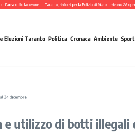
rea dello Iacovone
Taranto, rinforzi per la Polizia di Stato: arrivano 26 operatori
e Elezioni Taranto
Politica
Cronaca
Ambiente
Sport
i dal 24 dicembre
 e utilizzo di botti illegal