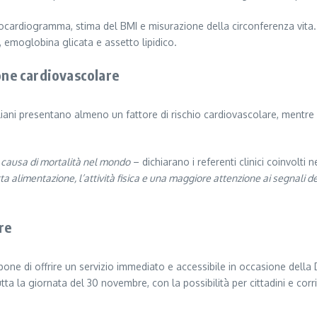
ttrocardiogramma, stima del BMI e misurazione della circonferenza vita.
 emoglobina glicata e assetto lipidico.
ione cardiovascolare
aliani presentano almeno un fattore di rischio cardiovascolare, mentre 
 causa di mortalità nel mondo
– dichiarano i referenti clinici coinvolti ne
a alimentazione, l’attività fisica e una maggiore attenzione ai segnali 
re
ropone di offrire un servizio immediato e accessibile in occasione dell
 tutta la giornata del 30 novembre, con la possibilità per cittadini e co