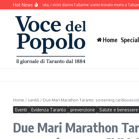
Salta al contenuto
Hot News
e abbaia senza sosta, i vicini danno l’allarme: uomo trovato morto a Talsano
Mar
Home
Special
Home
/
sanità
/
Due Mari Marathon Taranto: screening cardiovascol
Eventi
Evidenza Taranto
prevenzione
Salute e benessere
Due Mari Marathon Tara