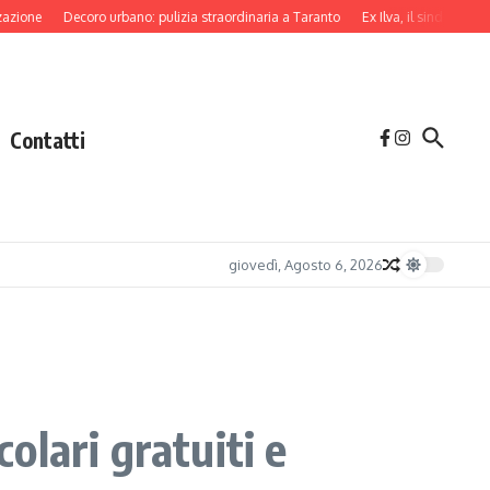
Decoro urbano: pulizia straordinaria a Taranto
Ex Ilva, il sindaco di Taranto 
Contatti
giovedì, Agosto 6, 2026
lari gratuiti e