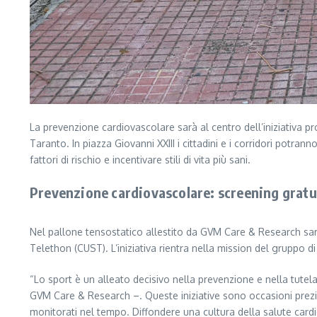
La prevenzione cardiovascolare sarà al centro dell’iniziativ
Taranto. In piazza Giovanni XXIII i cittadini e i corridori potra
fattori di rischio e incentivare stili di vita più sani.
Prevenzione cardiovascolare: screening gratui
Nel pallone tensostatico allestito da GVM Care & Research sa
Telethon (CUST). L’iniziativa rientra nella mission del gruppo d
“Lo sport è un alleato decisivo nella prevenzione e nella tute
GVM Care & Research –. Queste iniziative sono occasioni prezios
monitorati nel tempo. Diffondere una cultura della salute cardio