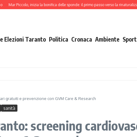
 Piccolo, inizia la bonifica delle sponde: il primo passo verso la rinaturalizzazione
e Elezioni Taranto
Politica
Cronaca
Ambiente
Sport
ari gratuiti e prevenzione con GVM Care & Research
sanità
nto: screening cardiovasco