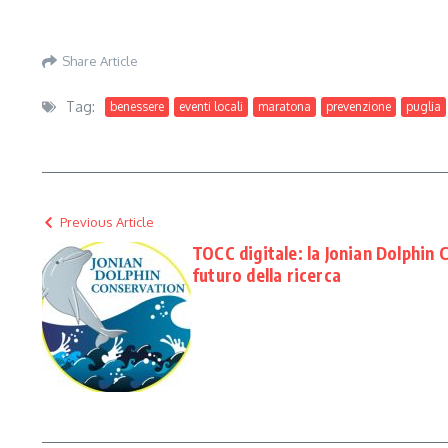
Share Article
Tag:
benessere
eventi locali
maratona
prevenzione
puglia
Previous Article
TOCC digitale: la Jonian Dolphin 
futuro della ricerca