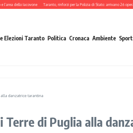
dello Iacovone
Taranto, rinforzi per la Polizia di Stato: arrivano 26 operatori tra
e Elezioni Taranto
Politica
Cronaca
Ambiente
Sport
alla danzatrice tarantina
Terre di Puglia alla danz