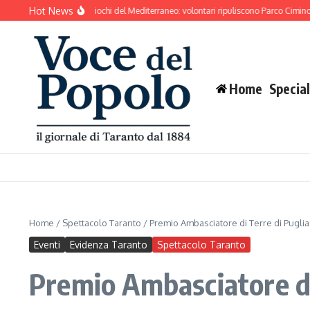
Salta al contenuto
Hot News
si prepara ai Giochi del Mediterraneo: volontari ripuliscono Parco Cimino e l’area 
Home
Special
Home
/
Spettacolo Taranto
/
Premio Ambasciatore di Terre di Puglia 
Eventi
Evidenza Taranto
Spettacolo Taranto
Premio Ambasciatore di 