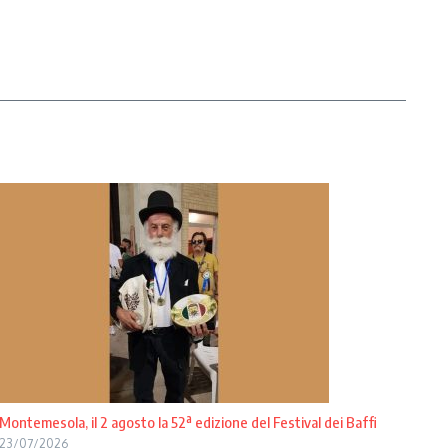
Montemesola, il 2 agosto la 52ª edizione del Festival dei Baffi
23/07/2026