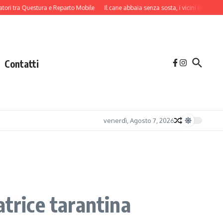
 Questura e Reparto Mobile
Il cane abbaia senza sosta, i vicini danno l’allarme: 
Contatti
venerdì, Agosto 7, 2026
atrice tarantina