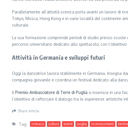
Parallelamente all’attività scenica porta avanti un lavoro di ri
Tokyo, Mosca, Hong Kong e in varie località del continente ame
culturale.
La sua formazione comprende periodi di studio presso scuole e i
percorso universitario dedicato allo spettacolo, con l’obiettivo 
Attività in Germania e sviluppi futuri
Oggi la danzatrice lavora stabilmente in Germania. Insegna danz
compagnia giovanile e coordina un festival dedicato alla danza,
Il
Premio Ambasciatore di Terre di Puglia
si inserisce in una fa
l’obiettivo di rafforzare il dialogo tra le esperienze artistiche int
Share Article
Tag:
cronaca
cultura
eventi
puglia
riconoscimenti
territo