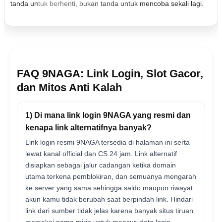
tanda untuk berhenti, bukan tanda untuk mencoba sekali lagi.
FAQ 9NAGA: Link Login, Slot Gacor,
dan Mitos Anti Kalah
1) Di mana link login 9NAGA yang resmi dan
kenapa link alternatifnya banyak?
Link login resmi 9NAGA tersedia di halaman ini serta
lewat kanal official dan CS 24 jam. Link alternatif
disiapkan sebagai jalur cadangan ketika domain
utama terkena pemblokiran, dan semuanya mengarah
ke server yang sama sehingga saldo maupun riwayat
akun kamu tidak berubah saat berpindah link. Hindari
link dari sumber tidak jelas karena banyak situs tiruan
memakai nama mirip untuk mencuri data login.