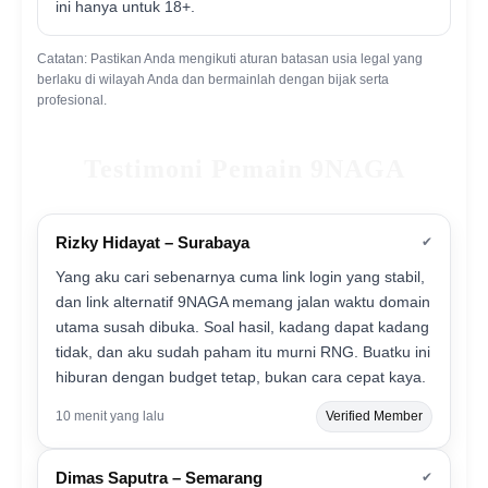
ini hanya untuk 18+.
Catatan: Pastikan Anda mengikuti aturan batasan usia legal yang
berlaku di wilayah Anda dan bermainlah dengan bijak serta
profesional.
Testimoni Pemain 9NAGA
Rizky Hidayat – Surabaya
✔
Yang aku cari sebenarnya cuma link login yang stabil,
dan link alternatif 9NAGA memang jalan waktu domain
utama susah dibuka. Soal hasil, kadang dapat kadang
tidak, dan aku sudah paham itu murni RNG. Buatku ini
hiburan dengan budget tetap, bukan cara cepat kaya.
10 menit yang lalu
Verified Member
Dimas Saputra – Semarang
✔