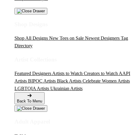
Shop Designs
Shop All Designs
New Tees on Sale
Newest Designers
Tag
Directory
Artist Collections
Featured Designers
Artists to Watch
Creators to Watch
AAPI
Artists
BIPOC Artists
Black Artists
Celebrate Women Artists
LGBTQIA Artists
Ukrainian Artists
Back To Menu
Adult Apparel