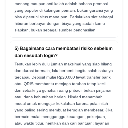
menang maupun anti kalah adalah bahasa promosi
yang populer di kalangan pemain, bukan garansi yang
bisa dipenuhi situs mana pun. Perlakukan slot sebagai
hiburan berbayar dengan biaya yang sudah kamu
siapkan, bukan sebagai sumber penghasilan.
5) Bagaimana cara membatasi risiko sebelum
dan sesudah login?
Tentukan lebih dulu jumlah maksimal yang siap hilang
dan durasi bermain, lalu berhenti begitu salah satunya
tercapai. Deposit mulai Rp20.000 lewat transfer bank
atau QRIS membantu menjaga taruhan tetap kecil,
dan sebaiknya gunakan uang pribadi, bukan pinjaman
atau dana kebutuhan harian. Hindari menambah
modal untuk mengejar kekalahan karena pola inilah
yang paling sering membuat kerugian membesar. Jika
bermain mulai mengganggu keuangan, pekerjaan,
atau waktu tidur, hentikan dan cari bantuan; layanan