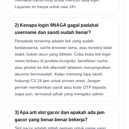
Layanan ini hanya untuk usia 18+.
2) Kenapa login 9NAGA gagal padahal
username dan sandi sudah benar?
Penyebab tersering adalah link yang sudah
kedaluwarsa, cache browser lama, atau koneksi tidak
stabil, bukan akun yang diblokir. Coba buka link login
resmi terbaru di jendela incognito, bersihkan cache,
atau pindah ke link alternatif sebelum menyimpulkan
akunmu bermasalah. Kalau memang lupa sandi,
hubungi CS 24 jam untuk proses reset. Jangan
pernah memberikan sandi atau kode OTP kepada
siapa pun, termasuk pihak yang mengaku admin.
3) Apa arti slot gacor dan apakah ada jam
gacor yang benar-benar bekerja?
Slot gacor adalah istilah pemain untuk game yang