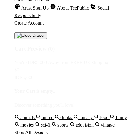
Artist Sign Up
About TeePublic
Social
Responsibility
Create Account
Cart Preview (0)
You're
IDR5,000
Away from
FREE US Shipping!
$0
IDR5,000
Your Cart is empty...
Discover something you'll love!
animals
anime
drinks
fantasy
food
funny
movies
sci-fi
sports
television
vintage
Shop All Designs