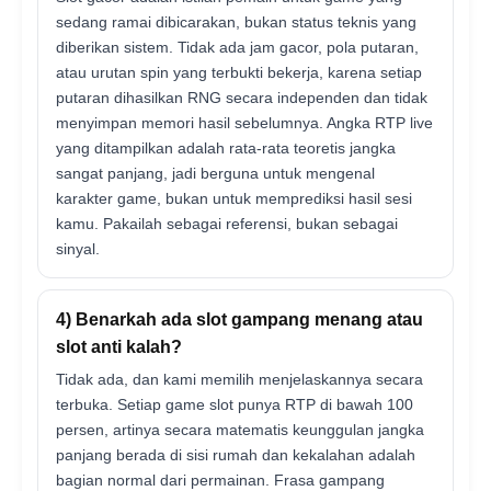
sedang ramai dibicarakan, bukan status teknis yang
diberikan sistem. Tidak ada jam gacor, pola putaran,
atau urutan spin yang terbukti bekerja, karena setiap
putaran dihasilkan RNG secara independen dan tidak
menyimpan memori hasil sebelumnya. Angka RTP live
yang ditampilkan adalah rata-rata teoretis jangka
sangat panjang, jadi berguna untuk mengenal
karakter game, bukan untuk memprediksi hasil sesi
kamu. Pakailah sebagai referensi, bukan sebagai
sinyal.
4) Benarkah ada slot gampang menang atau
slot anti kalah?
Tidak ada, dan kami memilih menjelaskannya secara
terbuka. Setiap game slot punya RTP di bawah 100
persen, artinya secara matematis keunggulan jangka
panjang berada di sisi rumah dan kekalahan adalah
bagian normal dari permainan. Frasa gampang