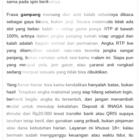
sama pada spin berikutnya.
Frasa
gampang menang
dan
anti kalah
sebaiknya dibaca
sebagai gaya bicara, bukan janji. Secara matematis tidak ada
slot yang bebas kalah — setiap game punya RTP di bawah
100%, artinya dalam jangka panjang rumah tetap unggul dan
kalah adalah bagian normal dari permainan. Angka RTP live
yang ditampilkan adalah rata-rata teoretis jangka sangat
panjang, bukan ramalan untuk sesi kamu malam ini. Siapa pun
yang menjual pola, jam gacor, atau garansi anti rungkad
sedang menjual sesuatu yang tidak bisa dibuktikan.
Yang benar-benar bisa kamu kendalikan hanyalah batas, bukan
hasil. Tetapkan angka maksimal yang siap hilang sebelum login,
berhenti begitu angka itu tersentuh, dan jangan menambah
modal untuk menutup kekalahan. Deposit di 9NAGA bisa
dimulai dari Rp20.000 lewat transfer bank atau QRIS supaya
taruhan tetap kecil, dan gunakan uang pribadi, bukan pinjaman
atau dana kebutuhan harian. Layanan ini khusus 18+; kalau
bermain sudah mengganggu keuangan atau waktu tidur, itu