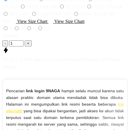
9NAGA
SLOT ONLINE
SLOT777
SLOT GACOR
RTP LIVE
CARA DEPOSIT
MAIN BIJAK 18+
Size
View Size Chart
View Size Chart
S
M
L
XL
Quantity
-
+
9NAGA: Link Login Slot Gacor Gampang Menang Anti Kalah
Mantap
Pencarian
link login 9NAGA
hampir selalu muncul karena satu
alasan praktis: domain utama mendadak tidak bisa dibuka.
Halaman ini mengumpulkan link resmi beserta beberapa
link
alternatif
yang bisa dipakai bergantian, jadi akses ke akun tidak
terputus saat satu domain terkena pemblokiran. Semua link
resmi mengarah ke server yang sama, sehingga saldo, riwayat