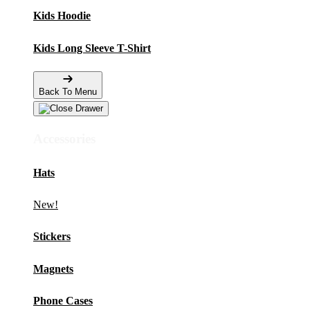
Kids Hoodie
Kids Long Sleeve T-Shirt
Back To Menu
Accessories
Hats
New!
Stickers
Magnets
Phone Cases