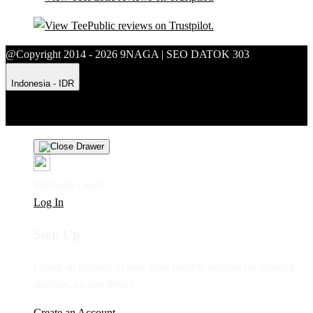
@Copyright 2014 - 2026 9NAGA | SEO DATOK 303
Indonesia - IDR
Product Safety
Intellectual Property Policy
CA: Do Not Sell My
Personal Information
Privacy Policy
Terms
Welcome Guest!
Log In
Sign Up
Create an account to save your favorite designs for viewing
anytime, on any device.
Create an Account