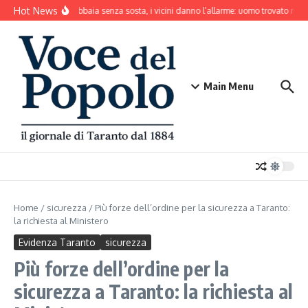
Salta al contenuto
Hot News
Il cane abbaia senza sosta, i vicini danno l’allarme: uomo trovato mort
Main Menu
Home
/
sicurezza
/
Più forze dell’ordine per la sicurezza a Taranto:
la richiesta al Ministero
Evidenza Taranto
sicurezza
Più forze dell’ordine per la
sicurezza a Taranto: la richiesta al