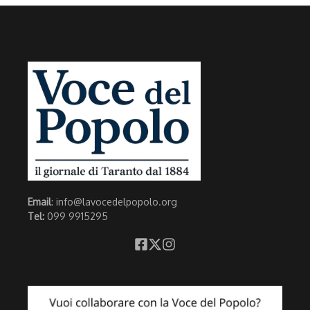
Email
: info@lavocedelpopolo.org
Tel:
099 9915295