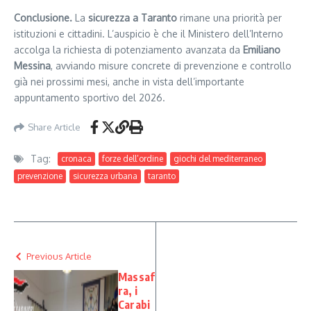
Conclusione.
La
sicurezza a Taranto
rimane una priorità per
istituzioni e cittadini. L’auspicio è che il Ministero dell’Interno
accolga la richiesta di potenziamento avanzata da
Emiliano
Messina
, avviando misure concrete di prevenzione e controllo
già nei prossimi mesi, anche in vista dell’importante
appuntamento sportivo del 2026.
Share Article
Tag:
cronaca
forze dell’ordine
giochi del mediterraneo
prevenzione
sicurezza urbana
taranto
Previous Article
Massaf
ra, i
Carabi