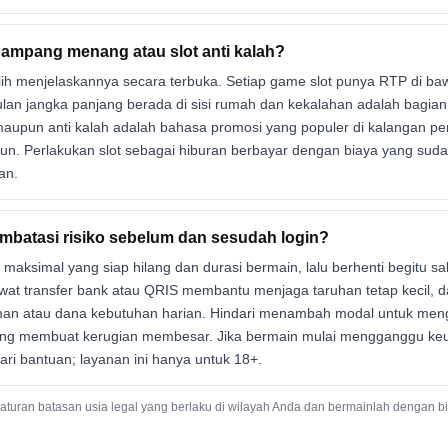
gampang menang atau slot anti kalah?
ih menjelaskannya secara terbuka. Setiap game slot punya RTP di baw
an jangka panjang berada di sisi rumah dan kekalahan adalah bagian
pun anti kalah adalah bahasa promosi yang populer di kalangan pe
pun. Perlakukan slot sebagai hiburan berbayar dengan biaya yang sud
an.
mbatasi risiko sebelum dan sesudah login?
 maksimal yang siap hilang dan durasi bermain, lalu berhenti begitu sa
ewat transfer bank atau QRIS membantu menjaga taruhan tetap kecil, 
aman atau dana kebutuhan harian. Hindari menambah modal untuk men
sering membuat kerugian membesar. Jika bermain mulai mengganggu ke
cari bantuan; layanan ini hanya untuk 18+.
aturan batasan usia legal yang berlaku di wilayah Anda dan bermainlah dengan bij