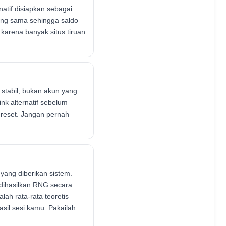
natif disiapkan sebagai
ang sama sehingga saldo
 karena banyak situs tiruan
 stabil, bukan akun yang
ink alternatif sebelum
reset. Jangan pernah
 yang diberikan sistem.
n dihasilkan RNG secara
ah rata-rata teoretis
sil sesi kamu. Pakailah