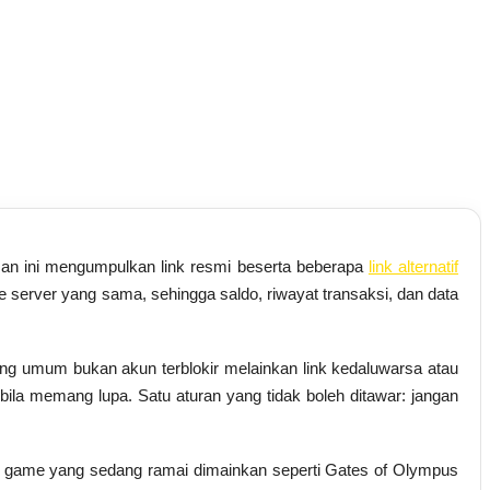
man ini mengumpulkan link resmi beserta beberapa
link alternatif
e server yang sama, sehingga saldo, riwayat transaksi, dan data
aling umum bukan akun terblokir melainkan link kedaluwarsa atau
bila memang lupa. Satu aturan yang tidak boleh ditawar: jangan
a game yang sedang ramai dimainkan seperti Gates of Olympus