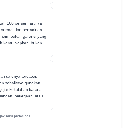
ah 100 persen, artinya
 normal dari permainan.
main, bukan garansi yang
ah kamu siapkan, bukan
lah satunya tercapai.
dan sebaiknya gunakan
gejar kekalahan karena
uangan, pekerjaan, atau
ak serta profesional.