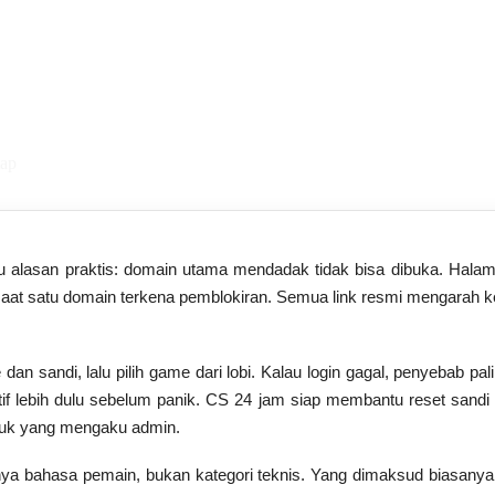
tap
u alasan praktis: domain utama mendadak tidak bisa dibuka. Hala
s saat satu domain terkena pemblokiran. Semua link resmi mengarah k
an sandi, lalu pilih game dari lobi. Kalau login gagal, penyebab p
atif lebih dulu sebelum panik. CS 24 jam siap membantu reset sandi 
suk yang mengaku admin.
nya bahasa pemain, bukan kategori teknis. Yang dimaksud biasany