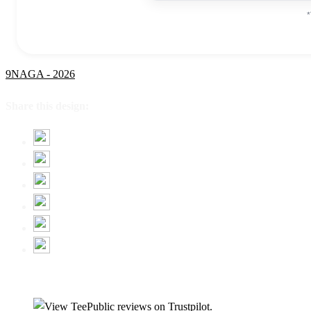
*
9NAGA - 2026
Share this design: