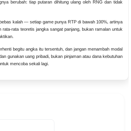
nya berubah: tiap putaran dihitung ulang oleh RNG dan tidak
ng bebas kalah — setiap game punya RTP di bawah 100%, artinya
rata-rata teoretis jangka sangat panjang, bukan ramalan untuk
ktikan.
erhenti begitu angka itu tersentuh, dan jangan menambah modal
 dan gunakan uang pribadi, bukan pinjaman atau dana kebutuhan
ntuk mencoba sekali lagi.