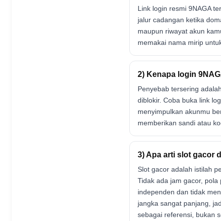
Link login resmi 9NAGA ters
jalur cadangan ketika do
maupun riwayat akun kamu t
memakai nama mirip untuk 
2) Kenapa login 9NAG
Penyebab tersering adalah
diblokir. Coba buka link lo
menyimpulkan akunmu berm
memberikan sandi atau ko
3) Apa arti slot gaco
Slot gacor adalah istilah 
Tidak ada jam gacor, pola 
independen dan tidak meny
jangka sangat panjang, ja
sebagai referensi, bukan s