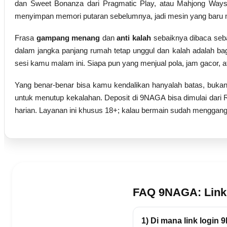
dan Sweet Bonanza dari Pragmatic Play, atau Mahjong Ways d
menyimpan memori putaran sebelumnya, jadi mesin yang baru m
Frasa
gampang menang
dan
anti kalah
sebaiknya dibaca seba
dalam jangka panjang rumah tetap unggul dan kalah adalah bag
sesi kamu malam ini. Siapa pun yang menjual pola, jam gacor, a
Yang benar-benar bisa kamu kendalikan hanyalah batas, bukan 
untuk menutup kekalahan. Deposit di 9NAGA bisa dimulai dari 
harian. Layanan ini khusus 18+; kalau bermain sudah mengganggu
FAQ 9NAGA: Link L
1) Di mana link login