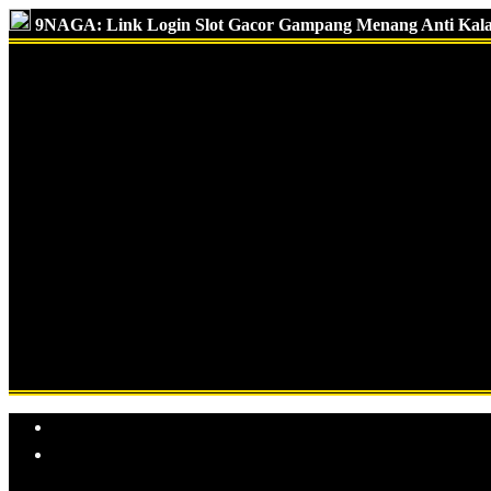
9NAGA: Link Login Slot Gacor Gampang Menang Anti Kal
Explore Categories
Popular Products