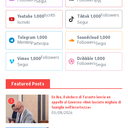
Segui
Pin
Iscritti
Followers
Youtube
1,000
Tiktok
1,000
Iscriviti
Segui
Telegram
1,000
Soundcloud
1,000
Membri
Followers
Partecipa
Segui
Followers
Vimeo
1,000
Dribbble
1,000
Followers
Segui
Segui
Featured Posts
Ex Ilva, il sindaco di Taranto lancia un
1
appello al Governo: «Non lasciate migliaia di
famiglie nell’incertezza»
05/08/2026