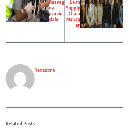
Rasseg
Lean
na
Supply
provin
Chain
ciale
Manag
er
Redazione
Related Posts