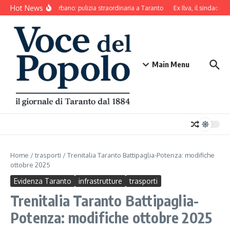
Salta al contenuto
Hot News
Decoro urbano: pulizia straordinaria a Taranto
Ex Ilva, il sindaco di
Main Menu
Home
/
trasporti
/
Trenitalia Taranto Battipaglia-Potenza: modifiche
ottobre 2025
Evidenza Taranto
infrastrutture
trasporti
Trenitalia Taranto Battipaglia-
Potenza: modifiche ottobre 2025