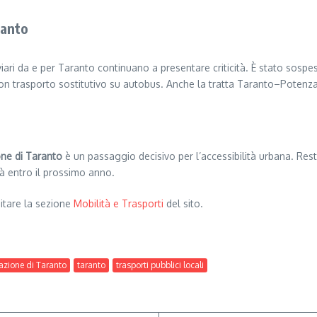
ranto
ari da e per Taranto continuano a presentare criticità. È stato sosp
 con trasporto sostitutivo su autobus. Anche la tratta Taranto–Potenza
one di Taranto
è un passaggio decisivo per l’accessibilità urbana. Res
rà entro il prossimo anno.
isitare la sezione
Mobilità e Trasporti
del sito.
azione di Taranto
taranto
trasporti pubblici locali