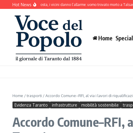
Salta al contenuto
Hot News
ne abbaia senza sosta, i vicini danno l’allarme: uomo trovato morto a Talsano
Ma
Home
Special
Home
/
trasporti
/
Accordo Comune–RFI, al via i lavori di riqualifica
Evidenza Taranto
infrastrutture
mobilità sostenibile
trasp
Accordo Comune–RFI, al v