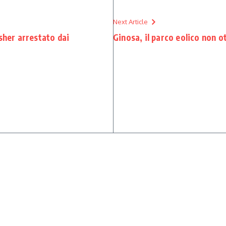
Next Article
sher arrestato dai
Ginosa, il parco eolico non o