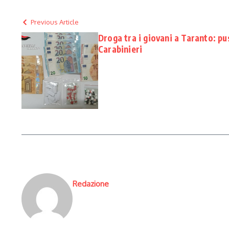
Previous Article
Droga tra i giovani a Taranto: pu
Carabinieri
Redazione