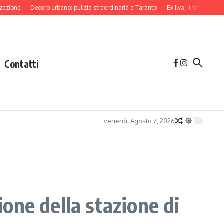
Decoro urbano: pulizia straordinaria a Taranto
Ex Ilva, il sindaco di Taranto
Contatti
venerdì, Agosto 7, 2026
ione della stazione di