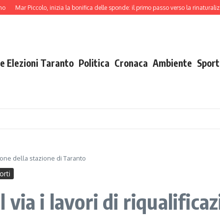
r Piccolo, inizia la bonifica delle sponde: il primo passo verso la rinaturalizzazione
e Elezioni Taranto
Politica
Cronaca
Ambiente
Sport
zione della stazione di Taranto
orti
ia i lavori di riqualificaz