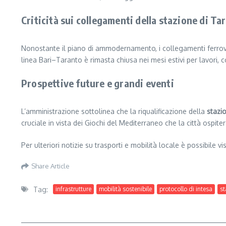
Criticità sui collegamenti della stazione di Ta
Nonostante il piano di ammodernamento, i collegamenti ferrovi
linea Bari–Taranto è rimasta chiusa nei mesi estivi per lavori,
Prospettive future e grandi eventi
L’amministrazione sottolinea che la riqualificazione della
stazi
cruciale in vista dei Giochi del Mediterraneo che la città ospite
Per ulteriori notizie su trasporti e mobilità locale è possibile v
Share Article
Tag:
infrastrutture
mobilità sostenibile
protocollo di intesa
st