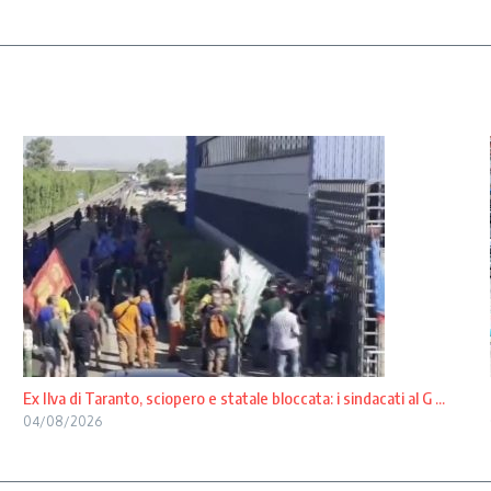
Ex Ilva di Taranto, sciopero e statale bloccata: i sindacati al G ...
04/08/2026