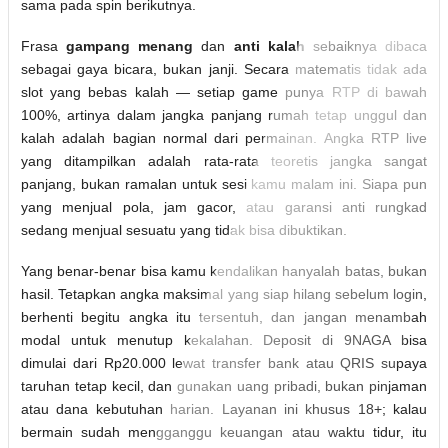
sama pada spin berikutnya.
Frasa
gampang menang
dan
anti kalah
sebaiknya dibaca
sebagai gaya bicara, bukan janji. Secara matematis tidak ada
slot yang bebas kalah — setiap game punya RTP di bawah
100%, artinya dalam jangka panjang rumah tetap unggul dan
kalah adalah bagian normal dari permainan. Angka RTP live
yang ditampilkan adalah rata-rata teoretis jangka sangat
panjang, bukan ramalan untuk sesi kamu malam ini. Siapa pun
yang menjual pola, jam gacor, atau garansi anti rungkad
sedang menjual sesuatu yang tidak bisa dibuktikan.
Yang benar-benar bisa kamu kendalikan hanyalah batas, bukan
hasil. Tetapkan angka maksimal yang siap hilang sebelum login,
berhenti begitu angka itu tersentuh, dan jangan menambah
modal untuk menutup kekalahan. Deposit di 9NAGA bisa
dimulai dari Rp20.000 lewat transfer bank atau QRIS supaya
taruhan tetap kecil, dan gunakan uang pribadi, bukan pinjaman
atau dana kebutuhan harian. Layanan ini khusus 18+; kalau
bermain sudah mengganggu keuangan atau waktu tidur, itu