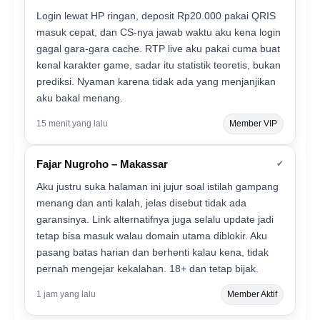
Login lewat HP ringan, deposit Rp20.000 pakai QRIS
masuk cepat, dan CS-nya jawab waktu aku kena login
gagal gara-gara cache. RTP live aku pakai cuma buat
kenal karakter game, sadar itu statistik teoretis, bukan
prediksi. Nyaman karena tidak ada yang menjanjikan
aku bakal menang.
15 menit yang lalu
Member VIP
Fajar Nugroho – Makassar
✔
Aku justru suka halaman ini jujur soal istilah gampang
menang dan anti kalah, jelas disebut tidak ada
garansinya. Link alternatifnya juga selalu update jadi
tetap bisa masuk walau domain utama diblokir. Aku
pasang batas harian dan berhenti kalau kena, tidak
pernah mengejar kekalahan. 18+ dan tetap bijak.
1 jam yang lalu
Member Aktif