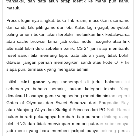
transaksi, dan data akun tetap identik ke mana pun kamu
masuk.
Proses login-nya singkat: buka link resmi, masukkan username
dan sandi, lalu pilih game dari lobi. Kalau login gagal, penyebab
paling umum bukan akun terblokir melainkan link kedaluwarsa
atau cache browser lama, jadi coba mode incognito atau link
alternatif lebih dulu sebelum panik. CS 24 jam siap membantu
reset sandi bila memang lupa. Satu aturan yang tidak boleh
ditawar: jangan pernah membagikan sandi atau kode OTP ke
siapa pun, termasuk yang mengaku admin.
Istilah
slot gacor
yang menempel di judul halaman ini
sebenarnya bahasa pemain, bukan kategori teknis. Yang
dimaksud biasanya game yang sedang ramai dimainkan seperti
Gates of Olympus dan Sweet Bonanza dari Pragmatic Play,
atau Mahjong Ways dan Starlight Princess dari PG Soft. Ramai
bukan berarti peluangnya berubah: tiap putaran dihitung ulang
oleh RNG dan tidak menyimpan memori putaran sebelumnya,
jadi mesin yang baru memberi jackpot punya peluang persis