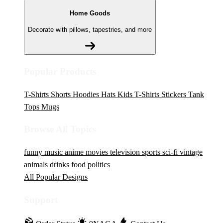
Home Goods
Decorate with pillows, tapestries, and more
Popular Products
T-Shirts
Shorts
Hoodies
Hats
Kids T-Shirts
Stickers
Tank
Tops
Mugs
Browse All Topics
funny
music
anime
movies
television
sports
sci-fi
vintage
animals
drinks
food
politics
All Popular Designs
Support