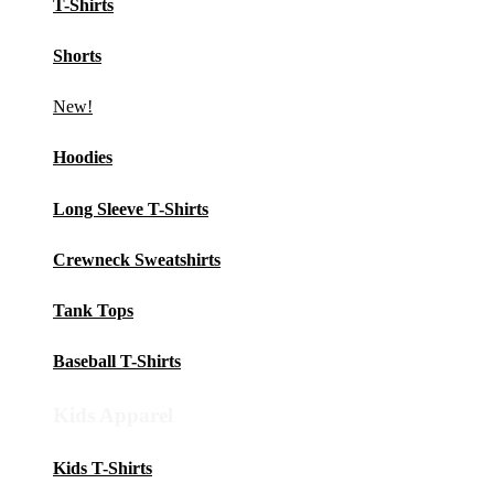
T-Shirts
Shorts
New!
Hoodies
Long Sleeve T-Shirts
Crewneck Sweatshirts
Tank Tops
Baseball T-Shirts
Kids Apparel
Kids T-Shirts