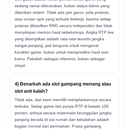
sedang ramai dibicarakan, bukan status teknis yang
diberikan sistem. Tidak ada jam gacor, pola putaran,
atau urutan spin yang terbukti bekerja, karena setiap
putaran dihasilkan RNG secara independen dan tidak
menyimpan memori hasil sebelumnya. Angka RTP live
yang ditampilkan adalah rata-rata teoretis jangka
sangat panjang, jadi berguna untuk mengenal
karakter game, bukan untuk memprediksi hasil sesi
kamu. Pakailah sebagai referensi, bukan sebagai
sinyal.
4) Benarkah ada slot gampang menang atau
slot anti kalah?
Tidak ada, dan kami memilih menjelaskannya secara
terbuka. Setiap game slot punya RTP di bawah 100
persen, artinya secara matematis keunggulan jangka
panjang berada di sisi rumah dan kekalahan adalah
bagian normal dari permainan. Frasa gampang