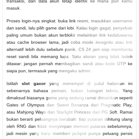
transaksi, dan data akun tetap identik ke mana pun kamu
masuk.
Proses login-nya singkat: buka link resmi, masukkan username
dan sandi, lalu pilih game dari lobi. Kalau login gagal, penyebab
paling umum bukan akun terblokir melainkan link kedaluwarsa
atau cache browser lama, jadi coba mode incognito atau link
alternatif lebih dulu sebelum panik. CS 24 jam siap membantu
reset sandi bila memang lupa. Satu aturan yang tidak boleh
ditawar: jangan pernah membagikan sandi atau kode OTP ke
siapa pun, termasuk yang mengaku admin.
Istilah
slot gacor
yang menempel di judul halaman ini
sebenarnya bahasa pemain, bukan kategori teknis. Yang
dimaksud biasanya game yang sedang ramai dimainkan seperti
Gates of Olympus dan Sweet Bonanza dari Pragmatic Play,
atau Mahjong Ways dan Starlight Princess dari PG Soft. Ramai
bukan berarti peluangnya berubah: tiap putaran dihitung ulang
oleh RNG dan tidak menyimpan memori putaran sebelumnya,
jadi mesin yang baru memberi jackpot punya peluang persis