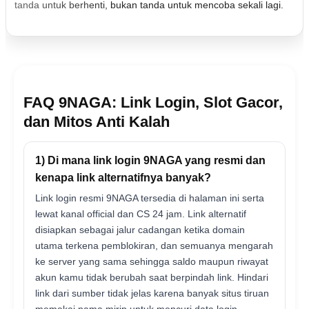
tanda untuk berhenti, bukan tanda untuk mencoba sekali lagi.
FAQ 9NAGA: Link Login, Slot Gacor,
dan Mitos Anti Kalah
1) Di mana link login 9NAGA yang resmi dan
kenapa link alternatifnya banyak?
Link login resmi 9NAGA tersedia di halaman ini serta
lewat kanal official dan CS 24 jam. Link alternatif
disiapkan sebagai jalur cadangan ketika domain
utama terkena pemblokiran, dan semuanya mengarah
ke server yang sama sehingga saldo maupun riwayat
akun kamu tidak berubah saat berpindah link. Hindari
link dari sumber tidak jelas karena banyak situs tiruan
memakai nama mirip untuk mencuri data login.