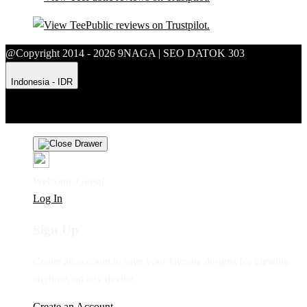
@Copyright 2014 - 2026 9NAGA | SEO DATOK 303
Indonesia - IDR
Product Safety
Intellectual Property Policy
CA: Do Not Sell My
Personal Information
Privacy Policy
Terms
Welcome Guest!
Log In
Sign Up
Create an account to save your favorite designs for viewing
anytime, on any device.
Create an Account