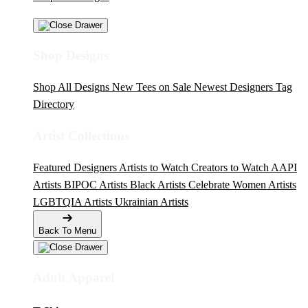
Shop Designs
Shop All Designs
New Tees on Sale
Newest Designers
Tag
Directory
Artist Collections
Featured Designers
Artists to Watch
Creators to Watch
AAPI
Artists
BIPOC Artists
Black Artists
Celebrate Women Artists
LGBTQIA Artists
Ukrainian Artists
Back To Menu
Adult Apparel