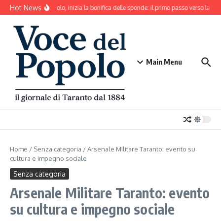
Salta al contenuto
Hot News
Mar Piccolo, inizia la bonifica delle sponde: il primo passo verso la rina
Main Menu
Home
/
Senza categoria
/
Arsenale Militare Taranto: evento su
cultura e impegno sociale
Senza categoria
Arsenale Militare Taranto: evento
su cultura e impegno sociale