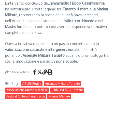
L’intervento conclusivo dell’
ammiraglio Filippo Casamassima
ha sottolineato il forte legame tra
Taranto, il mare e la Marina
Militare
, raccontando la storia delle unità navali presenti
nell’Arsenale. I giovani studenti dell’
Istituto Archimede
e del
Masterform
hanno potuto così vivere un’esperienza formativa
completa e immersiva.
Questa iniziativa rappresenta un passo concreto verso la
valorizzazione culturale e intergenerazionale
della città,
ponendo l’
Arsenale Militare Taranto
al centro di un dialogo tra
storia, innovazione e partecipazione sociale.
Share Article
Tag:
AReSS Puglia
Arsenale Militare Taranto
associazione Marco Motolese
Club UNESCO Taranto
Festival Cultura Paralimpica
Marina Militare