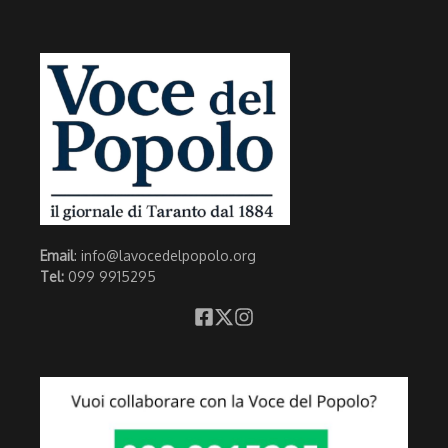
Email
: info@lavocedelpopolo.org
Tel:
099 9915295