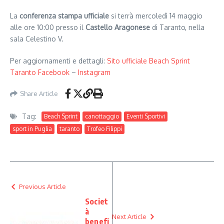
La
conferenza stampa ufficiale
si terrà mercoledì 14 maggio
alle ore 10:00 presso il
Castello Aragonese
di Taranto, nella
sala Celestino V.
Per aggiornamenti e dettagli:
Sito ufficiale Beach Sprint
Taranto
Facebook
–
Instagram
Share Article
Tag:
Beach Sprint
canottaggio
Eventi Sportivi
sport in Puglia
taranto
Trofeo Filippi
Previous Article
Societ
à
Next Article
benefi