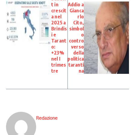
t in
Addio a
crescit
Gianca
a nel
rlo
2025 a
Cito,
Brindis
simbol
i e
o
Tarant
contro
o:
verso
+23%
della
nel I
politica
trimes
taranti
tre
na
Redazione