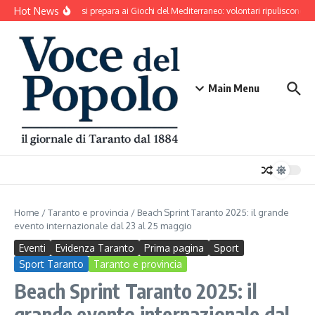
Salta al contenuto
Hot News
Taranto si prepara ai Giochi del Mediterraneo: volontari ripuliscono Pa
Main Menu
Home
/
Taranto e provincia
/
Beach Sprint Taranto 2025: il grande
evento internazionale dal 23 al 25 maggio
Eventi
Evidenza Taranto
Prima pagina
Sport
Sport Taranto
Taranto e provincia
Beach Sprint Taranto 2025: il
grande evento internazionale dal