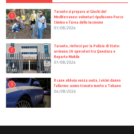
Taranto si prepara ai Giochi del
1
Mediterraneo: volontari ripuliscono Parco
Cimino e l’area dello Iacovone
07/08/2026
Taranto, rinforzi per la Polizia di Stato:
2
arrivano 26 operatori tra Questura e
Reparto Mobile
07/08/2026
Il cane abbaia senza sosta, i vicini danno
3
l’allarme: uomo trovato morto a Talsano
06/08/2026