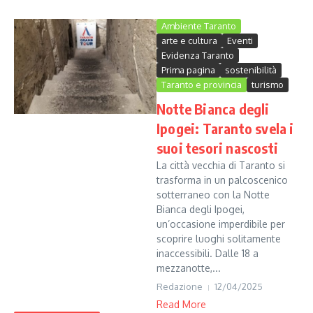
Ambiente Taranto
arte e cultura
Eventi
Evidenza Taranto
Prima pagina
sostenibilità
Taranto e provincia
turismo
Notte Bianca degli
Ipogei: Taranto svela i
suoi tesori nascosti
La città vecchia di Taranto si
trasforma in un palcoscenico
sotterraneo con la Notte
Bianca degli Ipogei,
un’occasione imperdibile per
scoprire luoghi solitamente
inaccessibili. Dalle 18 a
mezzanotte,...
Redazione
12/04/2025
Read More