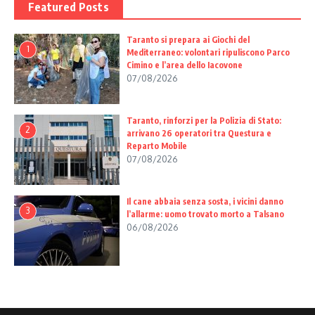
Featured Posts
Taranto si prepara ai Giochi del
1
Mediterraneo: volontari ripuliscono Parco
Cimino e l’area dello Iacovone
07/08/2026
Taranto, rinforzi per la Polizia di Stato:
2
arrivano 26 operatori tra Questura e
Reparto Mobile
07/08/2026
Il cane abbaia senza sosta, i vicini danno
3
l’allarme: uomo trovato morto a Talsano
06/08/2026