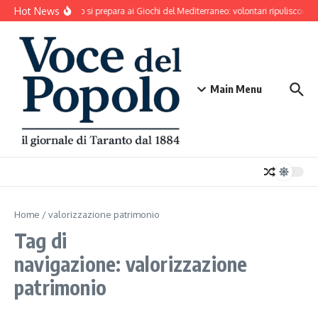
Salta al contenuto
Hot News
Taranto si prepara ai Giochi del Mediterraneo: volontari ripuliscono 
Main Menu
Home
/
valorizzazione patrimonio
Tag di
navigazione: valorizzazione
patrimonio