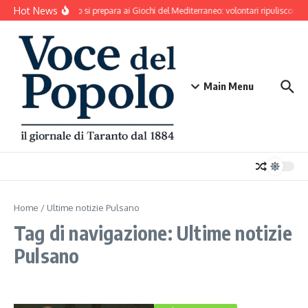
Salta al contenuto
Hot News
Taranto si prepara ai Giochi del Mediterraneo: volontari ripuliscono 
Main Menu
Home
/
Ultime notizie Pulsano
Tag di navigazione: Ultime notizie
Pulsano