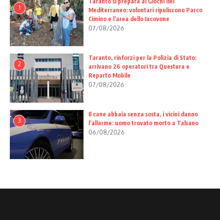
Taranto si prepara ai Giochi del
1
Mediterraneo: volontari ripuliscono Parco
Cimino e l’area dello Iacovone
07/08/2026
Taranto, rinforzi per la Polizia di Stato:
2
arrivano 26 operatori tra Questura e
Reparto Mobile
07/08/2026
Il cane abbaia senza sosta, i vicini danno
3
l’allarme: uomo trovato morto a Talsano
06/08/2026