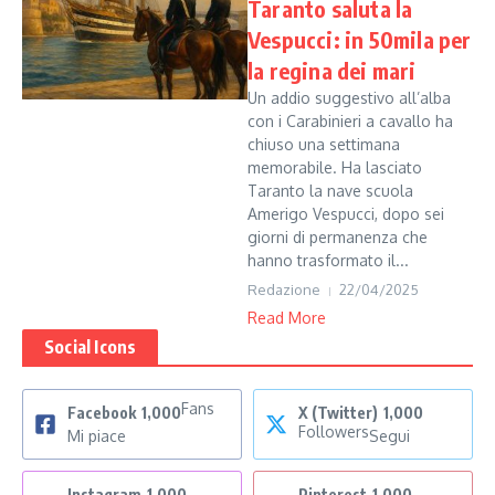
Taranto saluta la
Vespucci: in 50mila per
la regina dei mari
Un addio suggestivo all’alba
con i Carabinieri a cavallo ha
chiuso una settimana
memorabile. Ha lasciato
Taranto la nave scuola
Amerigo Vespucci, dopo sei
giorni di permanenza che
hanno trasformato il...
Redazione
22/04/2025
Read More
Social Icons
Fans
Facebook
1,000
X (Twitter)
1,000
Followers
Mi piace
Segui
Instagram
1,000
Pinterest
1,000