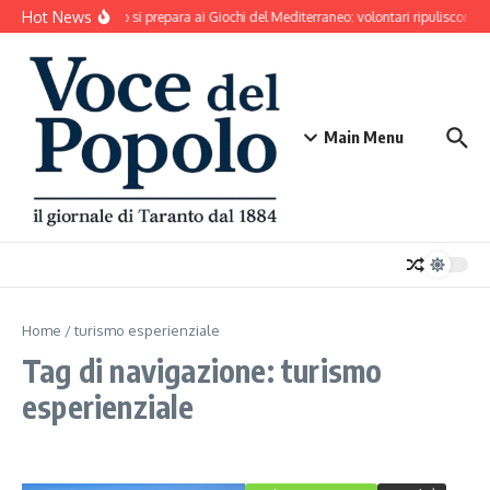
Salta al contenuto
Hot News
Taranto si prepara ai Giochi del Mediterraneo: volontari ripuliscono P
Main Menu
Home
/
turismo esperienziale
Tag di navigazione: turismo
esperienziale