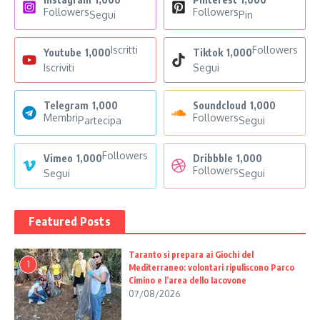
Followers
Followers
Segui
Pin
Iscritti
Followers
Youtube
1,000
Tiktok
1,000
Iscriviti
Segui
Telegram
1,000
Soundcloud
1,000
Membri
Followers
Partecipa
Segui
Followers
Vimeo
1,000
Dribbble
1,000
Followers
Segui
Segui
Featured Posts
Taranto si prepara ai Giochi del
1
Mediterraneo: volontari ripuliscono Parco
Cimino e l’area dello Iacovone
07/08/2026