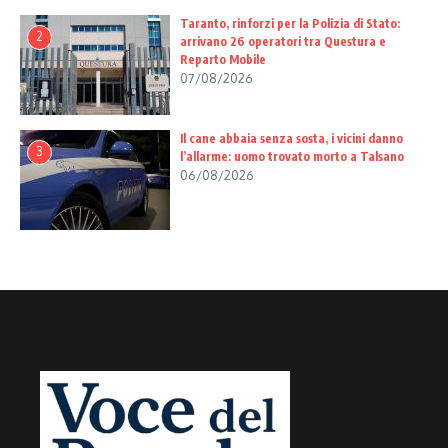
Taranto, rinforzi per la Polizia di Stato:
2
arrivano 26 operatori tra Questura e
Reparto Mobile
07/08/2026
Il cane abbaia senza sosta, i vicini danno
3
l’allarme: uomo trovato morto a Talsano
06/08/2026