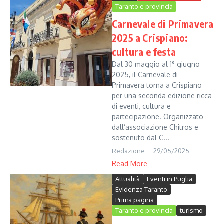
Taranto e provincia
Carnevale di Primavera
2025 a Crispiano:
cultura e festa
Dal 30 maggio al 1° giugno
2025, il Carnevale di
Primavera torna a Crispiano
per una seconda edizione ricca
di eventi, cultura e
partecipazione. Organizzato
dall’associazione Chitros e
sostenuto dal C...
Redazione
29/05/2025
Read More
Attualità
Eventi in Puglia
Evidenza Taranto
Prima pagina
Taranto e provincia
turismo