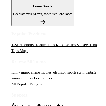
Home Goods
Decorate with pillows, tapestries, and more
Popular Products
T-Shirts
Shorts
Hoodies
Hats
Kids T-Shirts
Stickers
Tank
Tops
Mugs
Browse All Topics
funny
music
anime
movies
television
sports
sci-fi
vintage
animals
drinks
food
politics
All Popular Designs
Support