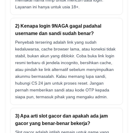
Layanan ini hanya untuk usia 18+.
2) Kenapa login 9NAGA gagal padahal
username dan sandi sudah benar?
Penyebab tersering adalah link yang sudah
kedaluwarsa, cache browser lama, atau koneksi tidak
stabil, bukan akun yang diblokir. Coba buka link login
resmi terbaru di jendela incognito, bersihkan cache,
atau pindah ke link alternatif sebelum menyimpulkan
akunmu bermasalah. Kalau memang lupa sandi,
hubungi CS 24 jam untuk proses reset. Jangan
pernah memberikan sandi atau kode OTP kepada
siapa pun, termasuk pihak yang mengaku admin.
3) Apa arti slot gacor dan apakah ada jam
gacor yang benar-benar bekerja?
Slot gacor adalah istilah pemain untuk game yang