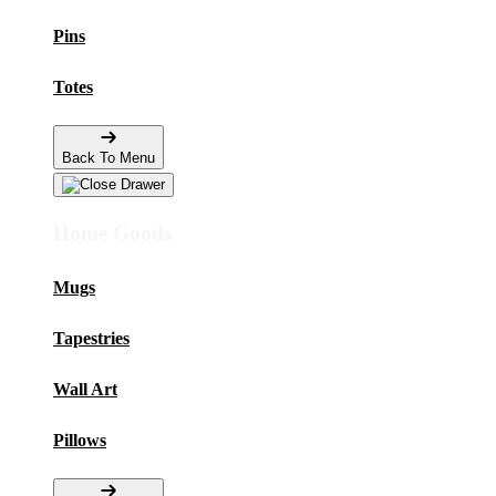
Pins
Totes
Back To Menu
Home Goods
Mugs
Tapestries
Wall Art
Pillows