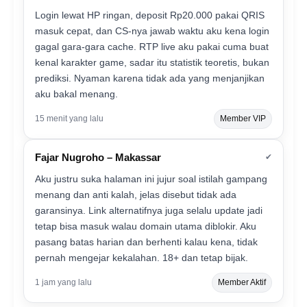
Login lewat HP ringan, deposit Rp20.000 pakai QRIS
masuk cepat, dan CS-nya jawab waktu aku kena login
gagal gara-gara cache. RTP live aku pakai cuma buat
kenal karakter game, sadar itu statistik teoretis, bukan
prediksi. Nyaman karena tidak ada yang menjanjikan
aku bakal menang.
15 menit yang lalu
Member VIP
Fajar Nugroho – Makassar
✔
Aku justru suka halaman ini jujur soal istilah gampang
menang dan anti kalah, jelas disebut tidak ada
garansinya. Link alternatifnya juga selalu update jadi
tetap bisa masuk walau domain utama diblokir. Aku
pasang batas harian dan berhenti kalau kena, tidak
pernah mengejar kekalahan. 18+ dan tetap bijak.
1 jam yang lalu
Member Aktif