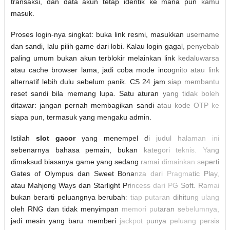
transaksi, dan data akun tetap identik ke mana pun kamu
masuk.
Proses login-nya singkat: buka link resmi, masukkan username
dan sandi, lalu pilih game dari lobi. Kalau login gagal, penyebab
paling umum bukan akun terblokir melainkan link kedaluwarsa
atau cache browser lama, jadi coba mode incognito atau link
alternatif lebih dulu sebelum panik. CS 24 jam siap membantu
reset sandi bila memang lupa. Satu aturan yang tidak boleh
ditawar: jangan pernah membagikan sandi atau kode OTP ke
siapa pun, termasuk yang mengaku admin.
Istilah
slot gacor
yang menempel di judul halaman ini
sebenarnya bahasa pemain, bukan kategori teknis. Yang
dimaksud biasanya game yang sedang ramai dimainkan seperti
Gates of Olympus dan Sweet Bonanza dari Pragmatic Play,
atau Mahjong Ways dan Starlight Princess dari PG Soft. Ramai
bukan berarti peluangnya berubah: tiap putaran dihitung ulang
oleh RNG dan tidak menyimpan memori putaran sebelumnya,
jadi mesin yang baru memberi jackpot punya peluang persis