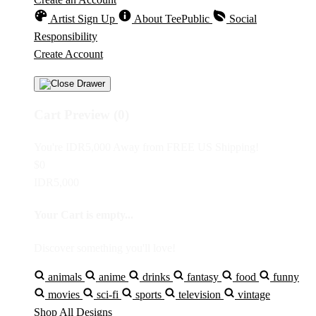
Artist Sign Up
About TeePublic
Social
Responsibility
Create Account
Cart Preview (0)
You're
IDR5,000
Away from
FREE US Shipping!
$0
IDR5,000
Your Cart is empty...
Discover something you'll love!
animals
anime
drinks
fantasy
food
funny
movies
sci-fi
sports
television
vintage
Shop All Designs