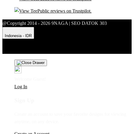
@Copyright 2014 - 2026 9NAGA | SEO DATOK 303
Indonesia - IDR
Product Safety
Intellectual Property Policy
CA: Do Not Sell My
Personal Information
Privacy Policy
Terms
Welcome Guest!
Log In
Sign Up
Create an account to save your favorite designs for viewing
anytime, on any device.
Create an Account