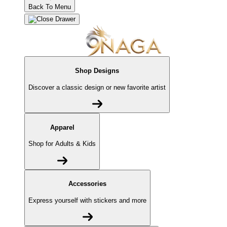
Back To Menu
Shop Designs
Discover a classic design or new favorite artist
Apparel
Shop for Adults & Kids
Accessories
Express yourself with stickers and more