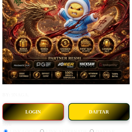
BY:
9NAGA.
LOGIN
DAFTAR
Style
LINK LOGIN
LINK ALTERNATIF
DAFTAR