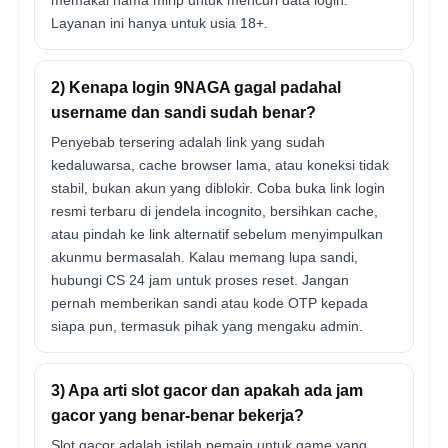
Layanan ini hanya untuk usia 18+.
2) Kenapa login 9NAGA gagal padahal
username dan sandi sudah benar?
Penyebab tersering adalah link yang sudah
kedaluwarsa, cache browser lama, atau koneksi tidak
stabil, bukan akun yang diblokir. Coba buka link login
resmi terbaru di jendela incognito, bersihkan cache,
atau pindah ke link alternatif sebelum menyimpulkan
akunmu bermasalah. Kalau memang lupa sandi,
hubungi CS 24 jam untuk proses reset. Jangan
pernah memberikan sandi atau kode OTP kepada
siapa pun, termasuk pihak yang mengaku admin.
3) Apa arti slot gacor dan apakah ada jam
gacor yang benar-benar bekerja?
Slot gacor adalah istilah pemain untuk game yang