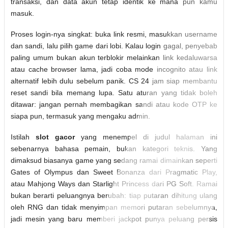
transaksi, dan data akun tetap identik ke mana pun kamu
masuk.
Proses login-nya singkat: buka link resmi, masukkan username
dan sandi, lalu pilih game dari lobi. Kalau login gagal, penyebab
paling umum bukan akun terblokir melainkan link kedaluwarsa
atau cache browser lama, jadi coba mode incognito atau link
alternatif lebih dulu sebelum panik. CS 24 jam siap membantu
reset sandi bila memang lupa. Satu aturan yang tidak boleh
ditawar: jangan pernah membagikan sandi atau kode OTP ke
siapa pun, termasuk yang mengaku admin.
Istilah
slot gacor
yang menempel di judul halaman ini
sebenarnya bahasa pemain, bukan kategori teknis. Yang
dimaksud biasanya game yang sedang ramai dimainkan seperti
Gates of Olympus dan Sweet Bonanza dari Pragmatic Play,
atau Mahjong Ways dan Starlight Princess dari PG Soft. Ramai
bukan berarti peluangnya berubah: tiap putaran dihitung ulang
oleh RNG dan tidak menyimpan memori putaran sebelumnya,
jadi mesin yang baru memberi jackpot punya peluang persis