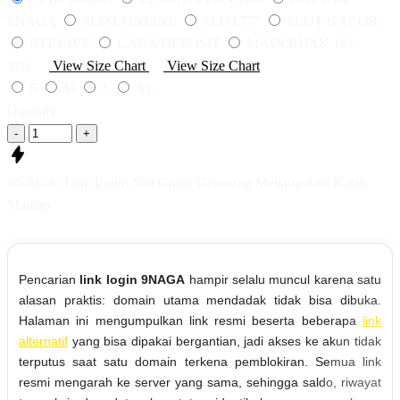
9NAGA
SLOT ONLINE
SLOT777
SLOT GACOR
RTP LIVE
CARA DEPOSIT
MAIN BIJAK 18+
Size
View Size Chart
View Size Chart
S
M
L
XL
Quantity
-
+
9NAGA: Link Login Slot Gacor Gampang Menang Anti Kalah
Mantap
Pencarian
link login 9NAGA
hampir selalu muncul karena satu
alasan praktis: domain utama mendadak tidak bisa dibuka.
Halaman ini mengumpulkan link resmi beserta beberapa
link
alternatif
yang bisa dipakai bergantian, jadi akses ke akun tidak
terputus saat satu domain terkena pemblokiran. Semua link
resmi mengarah ke server yang sama, sehingga saldo, riwayat