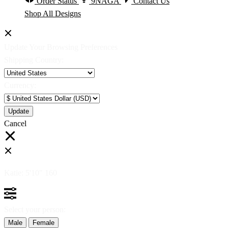
Order Status
9NAGA
Contact Us
Shop All Designs
Update Your Browsing Preferences
Shipping Country:
Currency:
Cancel
Katie:
5'10"
160
Select your person:
Male
Female