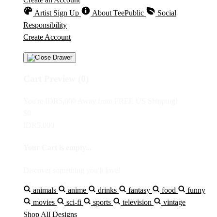
Artist Sign Up
About TeePublic
Social
Responsibility
Create Account
Cart Preview (0)
You're
IDR5,000
Away from
FREE US Shipping!
$0
IDR5,000
Your Cart is empty...
Discover something you'll love!
animals
anime
drinks
fantasy
food
funny
movies
sci-fi
sports
television
vintage
Shop All Designs