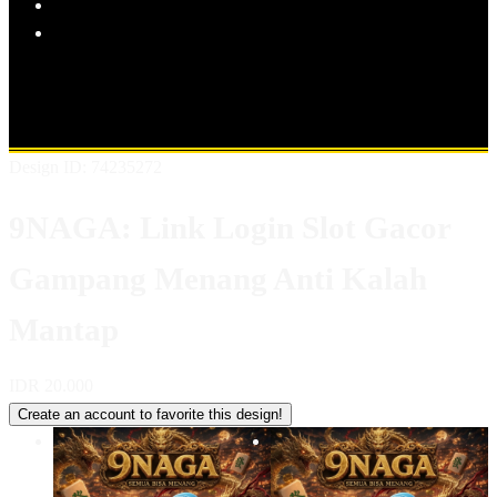
Explore Categories
Popular Products
Shop All Designs
9NAGA
LINK LOGIN 9NAGA
LINK
ALTERNATIF
DAFTAR 9NAGA
SLOT GACOR
RTP LIVE
MAIN BIJAK 18+
Design ID: 74235272
9NAGA: Link Login Slot Gacor
Gampang Menang Anti Kalah
Mantap
IDR 20.000
Create an account to favorite this design!