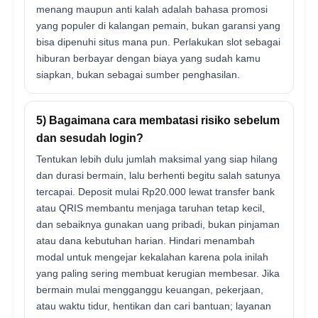
menang maupun anti kalah adalah bahasa promosi
yang populer di kalangan pemain, bukan garansi yang
bisa dipenuhi situs mana pun. Perlakukan slot sebagai
hiburan berbayar dengan biaya yang sudah kamu
siapkan, bukan sebagai sumber penghasilan.
5) Bagaimana cara membatasi risiko sebelum
dan sesudah login?
Tentukan lebih dulu jumlah maksimal yang siap hilang
dan durasi bermain, lalu berhenti begitu salah satunya
tercapai. Deposit mulai Rp20.000 lewat transfer bank
atau QRIS membantu menjaga taruhan tetap kecil,
dan sebaiknya gunakan uang pribadi, bukan pinjaman
atau dana kebutuhan harian. Hindari menambah
modal untuk mengejar kekalahan karena pola inilah
yang paling sering membuat kerugian membesar. Jika
bermain mulai mengganggu keuangan, pekerjaan,
atau waktu tidur, hentikan dan cari bantuan; layanan