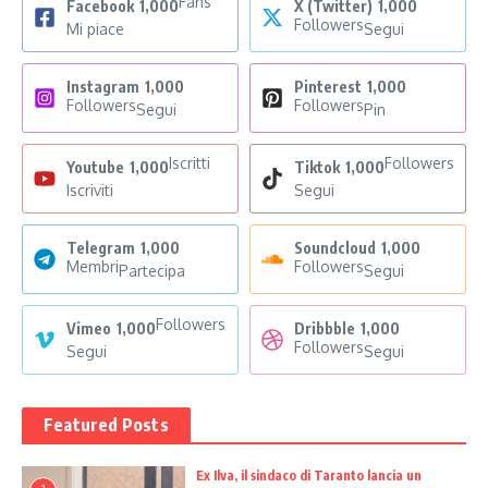
Fans
Facebook
1,000
X (Twitter)
1,000
Followers
Mi piace
Segui
Instagram
1,000
Pinterest
1,000
Followers
Followers
Segui
Pin
Iscritti
Followers
Youtube
1,000
Tiktok
1,000
Iscriviti
Segui
Telegram
1,000
Soundcloud
1,000
Membri
Followers
Partecipa
Segui
Followers
Vimeo
1,000
Dribbble
1,000
Followers
Segui
Segui
Featured Posts
Ex Ilva, il sindaco di Taranto lancia un