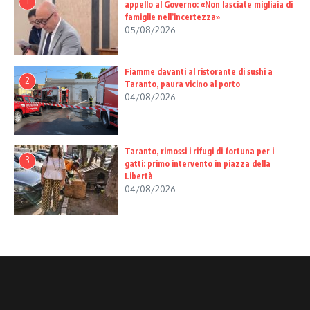
1
appello al Governo: «Non lasciate migliaia di
famiglie nell’incertezza»
05/08/2026
Fiamme davanti al ristorante di sushi a
2
Taranto, paura vicino al porto
04/08/2026
Taranto, rimossi i rifugi di fortuna per i
3
gatti: primo intervento in piazza della
Libertà
04/08/2026