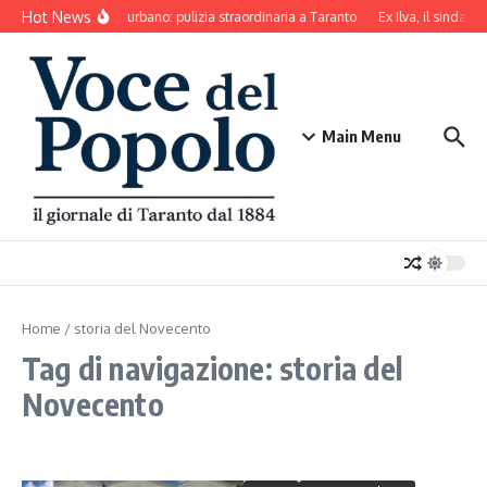
Salta al contenuto
Hot News
Decoro urbano: pulizia straordinaria a Taranto
Ex Ilva, il sindaco
Main Menu
Home
/
storia del Novecento
Tag di navigazione: storia del
Novecento