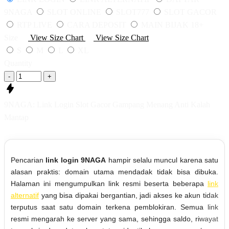
9NAGA
SLOT ONLINE
SLOT777
SLOT GACOR
RTP LIVE
CARA DEPOSIT
MAIN BIJAK 18+
Size
View Size Chart
View Size Chart
S
M
L
XL
Quantity
-
+
9NAGA: Link Login Slot Gacor Gampang Menang Anti Kalah
Mantap
Pencarian
link login 9NAGA
hampir selalu muncul karena satu
alasan praktis: domain utama mendadak tidak bisa dibuka.
Halaman ini mengumpulkan link resmi beserta beberapa
link
alternatif
yang bisa dipakai bergantian, jadi akses ke akun tidak
terputus saat satu domain terkena pemblokiran. Semua link
resmi mengarah ke server yang sama, sehingga saldo, riwayat