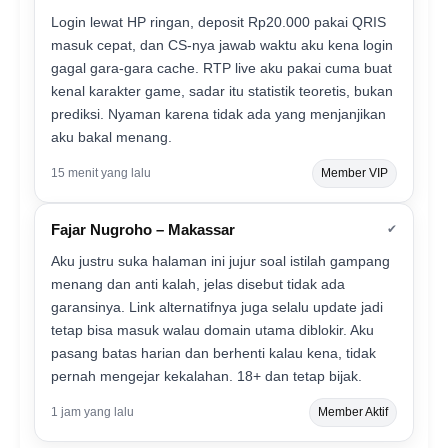
Login lewat HP ringan, deposit Rp20.000 pakai QRIS
masuk cepat, dan CS-nya jawab waktu aku kena login
gagal gara-gara cache. RTP live aku pakai cuma buat
kenal karakter game, sadar itu statistik teoretis, bukan
prediksi. Nyaman karena tidak ada yang menjanjikan
aku bakal menang.
15 menit yang lalu
Member VIP
Fajar Nugroho – Makassar
✔
Aku justru suka halaman ini jujur soal istilah gampang
menang dan anti kalah, jelas disebut tidak ada
garansinya. Link alternatifnya juga selalu update jadi
tetap bisa masuk walau domain utama diblokir. Aku
pasang batas harian dan berhenti kalau kena, tidak
pernah mengejar kekalahan. 18+ dan tetap bijak.
1 jam yang lalu
Member Aktif