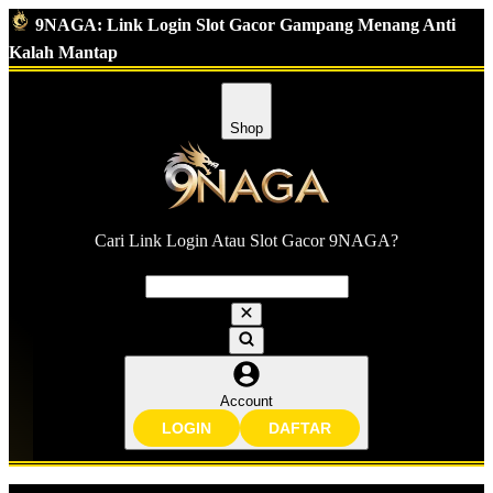
9NAGA: Link Login Slot Gacor Gampang Menang Anti
Kalah Mantap
Shop
Cari Link Login Atau Slot Gacor 9NAGA?
Account
LOGIN
DAFTAR