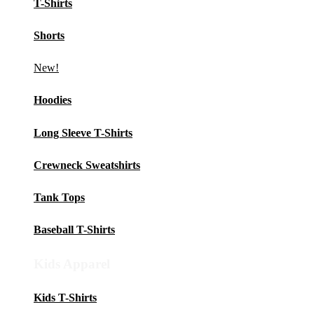
T-Shirts
Shorts
New!
Hoodies
Long Sleeve T-Shirts
Crewneck Sweatshirts
Tank Tops
Baseball T-Shirts
Kids Apparel
Kids T-Shirts