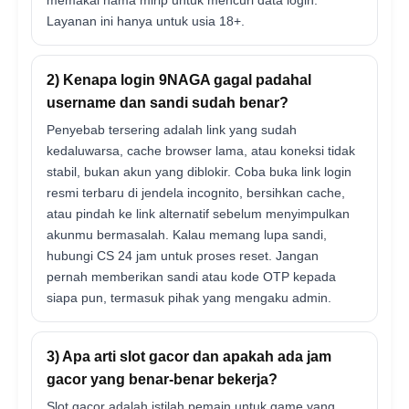
Layanan ini hanya untuk usia 18+.
2) Kenapa login 9NAGA gagal padahal
username dan sandi sudah benar?
Penyebab tersering adalah link yang sudah
kedaluwarsa, cache browser lama, atau koneksi tidak
stabil, bukan akun yang diblokir. Coba buka link login
resmi terbaru di jendela incognito, bersihkan cache,
atau pindah ke link alternatif sebelum menyimpulkan
akunmu bermasalah. Kalau memang lupa sandi,
hubungi CS 24 jam untuk proses reset. Jangan
pernah memberikan sandi atau kode OTP kepada
siapa pun, termasuk pihak yang mengaku admin.
3) Apa arti slot gacor dan apakah ada jam
gacor yang benar-benar bekerja?
Slot gacor adalah istilah pemain untuk game yang