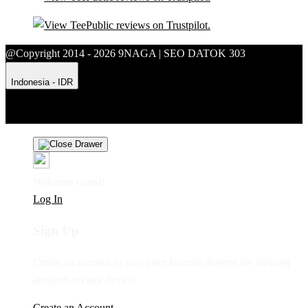
@Copyright 2014 - 2026 9NAGA | SEO DATOK 303
Indonesia - IDR
Product Safety
Intellectual Property Policy
CA: Do Not Sell My
Personal Information
Privacy Policy
Terms
Welcome Guest!
Log In
Sign Up
Create an account to save your favorite designs for viewing
anytime, on any device.
Create an Account