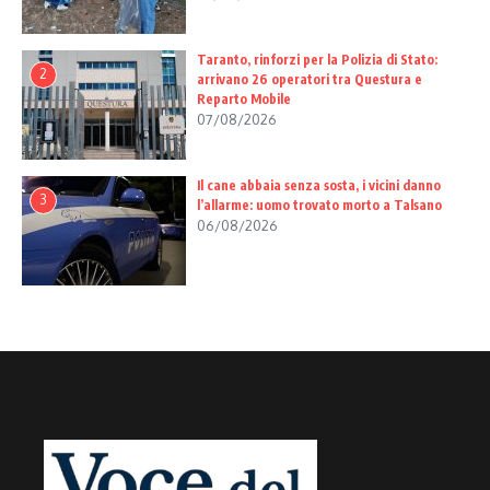
Taranto, rinforzi per la Polizia di Stato:
2
arrivano 26 operatori tra Questura e
Reparto Mobile
07/08/2026
Il cane abbaia senza sosta, i vicini danno
3
l’allarme: uomo trovato morto a Talsano
06/08/2026