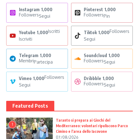
Instagram
1,000
Pinterest
1,000
Followers
Followers
Segui
Pin
Iscritti
Followers
Youtube
1,000
Tiktok
1,000
Iscriviti
Segui
Telegram
1,000
Soundcloud
1,000
Membri
Followers
Partecipa
Segui
Followers
Vimeo
1,000
Dribbble
1,000
Followers
Segui
Segui
Featured Posts
Taranto si prepara ai Giochi del
1
Mediterraneo: volontari ripuliscono Parco
Cimino e l’area dello Iacovone
07/08/2026