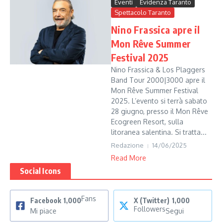
Eventi
Evidenza Taranto
Spettacolo Taranto
Nino Frassica apre il
Mon Rêve Summer
Festival 2025
Nino Frassica & Los Plaggers
Band Tour 2000|3000 apre il
Mon Rêve Summer Festival
2025. L’evento si terrà sabato
28 giugno, presso il Mon Rêve
Ecogreen Resort, sulla
litoranea salentina. Si tratta...
Redazione
14/06/2025
Read More
Social Icons
Fans
Facebook
1,000
X (Twitter)
1,000
Followers
Mi piace
Segui