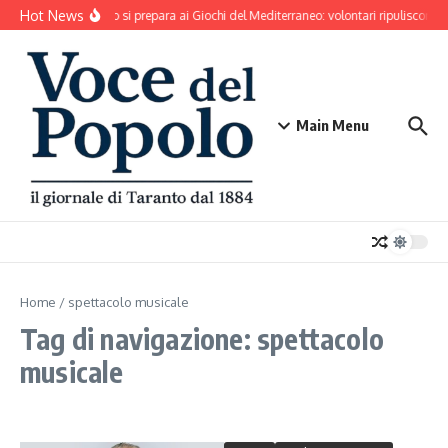
Salta al contenuto
Hot News
Taranto si prepara ai Giochi del Mediterraneo: volontari ripuliscono 
Main Menu
Home
/
spettacolo musicale
Tag di navigazione: spettacolo
musicale