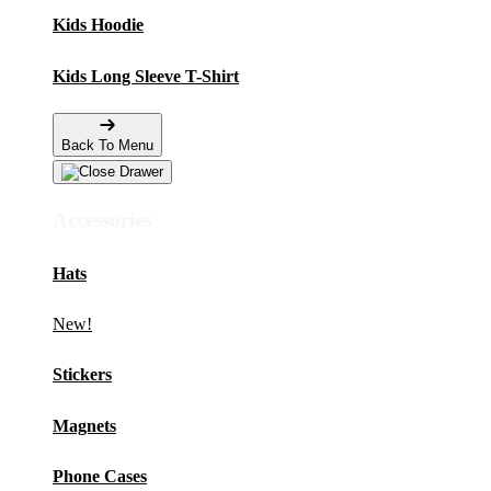
Kids Hoodie
Kids Long Sleeve T-Shirt
Back To Menu
Accessories
Hats
New!
Stickers
Magnets
Phone Cases