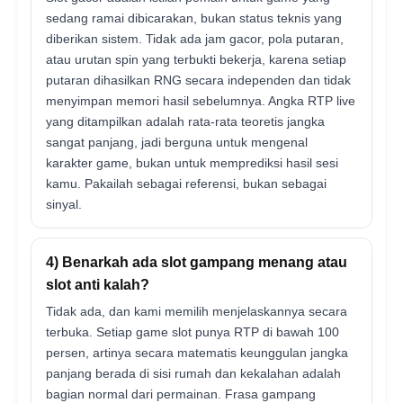
sedang ramai dibicarakan, bukan status teknis yang
diberikan sistem. Tidak ada jam gacor, pola putaran,
atau urutan spin yang terbukti bekerja, karena setiap
putaran dihasilkan RNG secara independen dan tidak
menyimpan memori hasil sebelumnya. Angka RTP live
yang ditampilkan adalah rata-rata teoretis jangka
sangat panjang, jadi berguna untuk mengenal
karakter game, bukan untuk memprediksi hasil sesi
kamu. Pakailah sebagai referensi, bukan sebagai
sinyal.
4) Benarkah ada slot gampang menang atau
slot anti kalah?
Tidak ada, dan kami memilih menjelaskannya secara
terbuka. Setiap game slot punya RTP di bawah 100
persen, artinya secara matematis keunggulan jangka
panjang berada di sisi rumah dan kekalahan adalah
bagian normal dari permainan. Frasa gampang