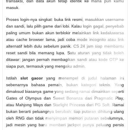
transaksi, dan data akun tetap identik ke mana pun kamu
masuk.
Proses login-nya singkat: buka link resmi, masukkan username
dan sandi, lalu pilih game dari lobi. Kalau login gagal, penyebab
paling umum bukan akun terblokir melainkan link kedaluwarsa
atau cache browser lama, jadi coba mode incognito atau link
alternatif lebih dulu sebelum panik. CS 24 jam siap membantu
reset sandi bila memang lupa. Satu aturan yang tidak boleh
ditawar: jangan pernah membagikan sandi atau kode OTP ke
siapa pun, termasuk yang mengaku admin.
Istilah
slot gacor
yang menempel di judul halaman ini
sebenarnya bahasa pemain, bukan kategori teknis. Yang
dimaksud biasanya game yang sedang ramai dimainkan seperti
Gates of Olympus dan Sweet Bonanza dari Pragmatic Play,
atau Mahjong Ways dan Starlight Princess dari PG Soft. Ramai
bukan berarti peluangnya berubah: tiap putaran dihitung ulang
oleh RNG dan tidak menyimpan memori putaran sebelumnya,
jadi mesin yang baru memberi jackpot punya peluang persis