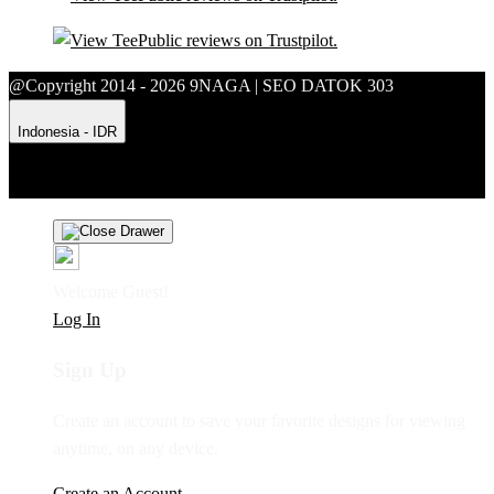
@Copyright 2014 - 2026 9NAGA | SEO DATOK 303
Indonesia - IDR
Product Safety
Intellectual Property Policy
CA: Do Not Sell My
Personal Information
Privacy Policy
Terms
Welcome Guest!
Log In
Sign Up
Create an account to save your favorite designs for viewing
anytime, on any device.
Create an Account