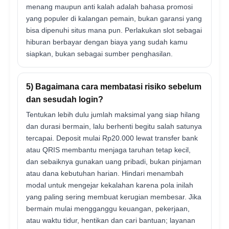
menang maupun anti kalah adalah bahasa promosi
yang populer di kalangan pemain, bukan garansi yang
bisa dipenuhi situs mana pun. Perlakukan slot sebagai
hiburan berbayar dengan biaya yang sudah kamu
siapkan, bukan sebagai sumber penghasilan.
5) Bagaimana cara membatasi risiko sebelum
dan sesudah login?
Tentukan lebih dulu jumlah maksimal yang siap hilang
dan durasi bermain, lalu berhenti begitu salah satunya
tercapai. Deposit mulai Rp20.000 lewat transfer bank
atau QRIS membantu menjaga taruhan tetap kecil,
dan sebaiknya gunakan uang pribadi, bukan pinjaman
atau dana kebutuhan harian. Hindari menambah
modal untuk mengejar kekalahan karena pola inilah
yang paling sering membuat kerugian membesar. Jika
bermain mulai mengganggu keuangan, pekerjaan,
atau waktu tidur, hentikan dan cari bantuan; layanan