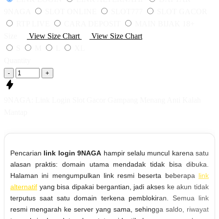
9NAGA
SLOT ONLINE
SLOT777
SLOT GACOR
RTP LIVE
CARA DEPOSIT
MAIN BIJAK 18+
Size
View Size Chart
View Size Chart
S
M
L
XL
Quantity
-
+
9NAGA: Link Login Slot Gacor Gampang Menang Anti Kalah
Mantap
Pencarian
link login 9NAGA
hampir selalu muncul karena satu
alasan praktis: domain utama mendadak tidak bisa dibuka.
Halaman ini mengumpulkan link resmi beserta beberapa
link
alternatif
yang bisa dipakai bergantian, jadi akses ke akun tidak
terputus saat satu domain terkena pemblokiran. Semua link
resmi mengarah ke server yang sama, sehingga saldo, riwayat