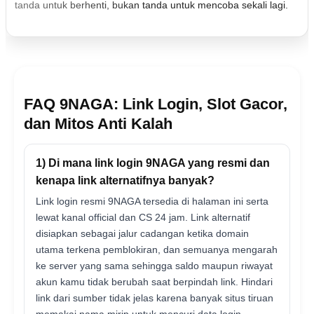
tanda untuk berhenti, bukan tanda untuk mencoba sekali lagi.
FAQ 9NAGA: Link Login, Slot Gacor,
dan Mitos Anti Kalah
1) Di mana link login 9NAGA yang resmi dan
kenapa link alternatifnya banyak?
Link login resmi 9NAGA tersedia di halaman ini serta
lewat kanal official dan CS 24 jam. Link alternatif
disiapkan sebagai jalur cadangan ketika domain
utama terkena pemblokiran, dan semuanya mengarah
ke server yang sama sehingga saldo maupun riwayat
akun kamu tidak berubah saat berpindah link. Hindari
link dari sumber tidak jelas karena banyak situs tiruan
memakai nama mirip untuk mencuri data login.