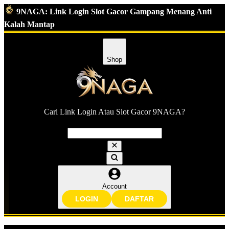
9NAGA: Link Login Slot Gacor Gampang Menang Anti
Kalah Mantap
Shop
Cari Link Login Atau Slot Gacor 9NAGA?
Account
LOGIN
DAFTAR