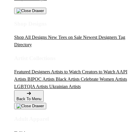
Shop Designs
Shop All Designs
New Tees on Sale
Newest Designers
Tag
Directory
Artist Collections
Featured Designers
Artists to Watch
Creators to Watch
AAPI
Artists
BIPOC Artists
Black Artists
Celebrate Women Artists
LGBTQIA Artists
Ukrainian Artists
Back To Menu
Adult Apparel