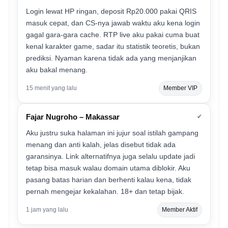
Login lewat HP ringan, deposit Rp20.000 pakai QRIS
masuk cepat, dan CS-nya jawab waktu aku kena login
gagal gara-gara cache. RTP live aku pakai cuma buat
kenal karakter game, sadar itu statistik teoretis, bukan
prediksi. Nyaman karena tidak ada yang menjanjikan
aku bakal menang.
15 menit yang lalu
Member VIP
Fajar Nugroho – Makassar
✔
Aku justru suka halaman ini jujur soal istilah gampang
menang dan anti kalah, jelas disebut tidak ada
garansinya. Link alternatifnya juga selalu update jadi
tetap bisa masuk walau domain utama diblokir. Aku
pasang batas harian dan berhenti kalau kena, tidak
pernah mengejar kekalahan. 18+ dan tetap bijak.
1 jam yang lalu
Member Aktif