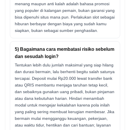
menang maupun anti kalah adalah bahasa promosi
yang populer di kalangan pemain, bukan garansi yang
bisa dipenuhi situs mana pun. Perlakukan slot sebagai
hiburan berbayar dengan biaya yang sudah kamu
siapkan, bukan sebagai sumber penghasilan.
5) Bagaimana cara membatasi risiko sebelum
dan sesudah login?
Tentukan lebih dulu jumlah maksimal yang siap hilang
dan durasi bermain, lalu berhenti begitu salah satunya
tercapai. Deposit mulai Rp20.000 lewat transfer bank
atau QRIS membantu menjaga taruhan tetap kecil,
dan sebaiknya gunakan uang pribadi, bukan pinjaman
atau dana kebutuhan harian. Hindari menambah
modal untuk mengejar kekalahan karena pola inilah
yang paling sering membuat kerugian membesar. Jika
bermain mulai mengganggu keuangan, pekerjaan,
atau waktu tidur, hentikan dan cari bantuan; layanan