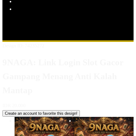
Explore Categories
Popular Products
Shop All Designs
9NAGA
LINK LOGIN 9NAGA
LINK
ALTERNATIF
DAFTAR 9NAGA
SLOT GACOR
RTP LIVE
MAIN BIJAK 18+
Design ID: 74235272
9NAGA: Link Login Slot Gacor
Gampang Menang Anti Kalah
Mantap
IDR 20.000
Create an account to favorite this design!