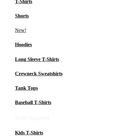
T-Shirts
Shorts
New!
Hoodies
Long Sleeve T-Shirts
Crewneck Sweatshirts
Tank Tops
Baseball T-Shirts
Kids Apparel
Kids T-Shirts