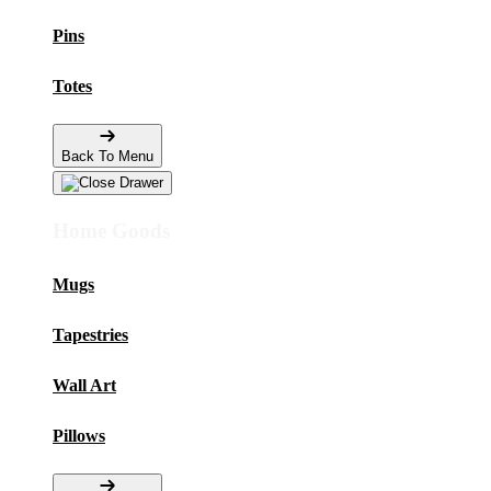
Pins
Totes
Back To Menu
Home Goods
Mugs
Tapestries
Wall Art
Pillows