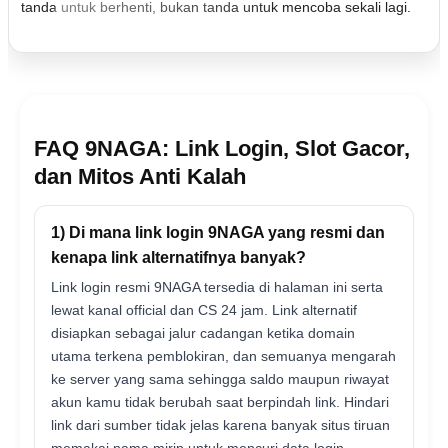
tanda untuk berhenti, bukan tanda untuk mencoba sekali lagi.
FAQ 9NAGA: Link Login, Slot Gacor,
dan Mitos Anti Kalah
1) Di mana link login 9NAGA yang resmi dan
kenapa link alternatifnya banyak?
Link login resmi 9NAGA tersedia di halaman ini serta
lewat kanal official dan CS 24 jam. Link alternatif
disiapkan sebagai jalur cadangan ketika domain
utama terkena pemblokiran, dan semuanya mengarah
ke server yang sama sehingga saldo maupun riwayat
akun kamu tidak berubah saat berpindah link. Hindari
link dari sumber tidak jelas karena banyak situs tiruan
memakai nama mirip untuk mencuri data login.