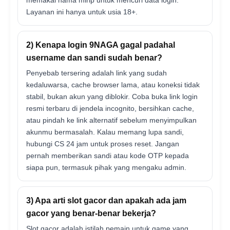
Layanan ini hanya untuk usia 18+.
2) Kenapa login 9NAGA gagal padahal
username dan sandi sudah benar?
Penyebab tersering adalah link yang sudah
kedaluwarsa, cache browser lama, atau koneksi tidak
stabil, bukan akun yang diblokir. Coba buka link login
resmi terbaru di jendela incognito, bersihkan cache,
atau pindah ke link alternatif sebelum menyimpulkan
akunmu bermasalah. Kalau memang lupa sandi,
hubungi CS 24 jam untuk proses reset. Jangan
pernah memberikan sandi atau kode OTP kepada
siapa pun, termasuk pihak yang mengaku admin.
3) Apa arti slot gacor dan apakah ada jam
gacor yang benar-benar bekerja?
Slot gacor adalah istilah pemain untuk game yang