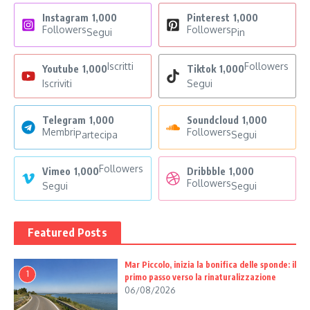
Instagram
1,000
Pinterest
1,000
Followers
Followers
Segui
Pin
Iscritti
Followers
Youtube
1,000
Tiktok
1,000
Iscriviti
Segui
Telegram
1,000
Soundcloud
1,000
Membri
Followers
Partecipa
Segui
Followers
Vimeo
1,000
Dribbble
1,000
Followers
Segui
Segui
Featured Posts
Mar Piccolo, inizia la bonifica delle sponde: il
1
primo passo verso la rinaturalizzazione
06/08/2026