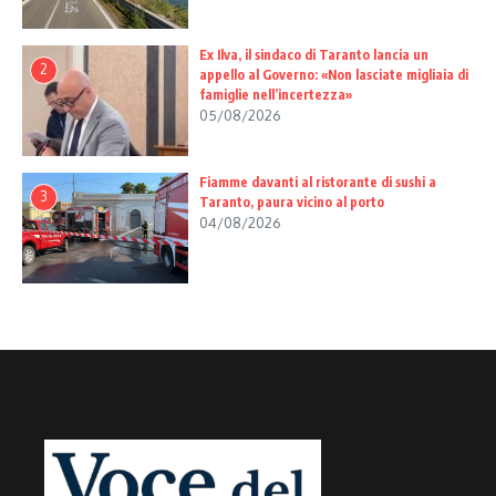
Ex Ilva, il sindaco di Taranto lancia un
2
appello al Governo: «Non lasciate migliaia di
famiglie nell’incertezza»
05/08/2026
Fiamme davanti al ristorante di sushi a
3
Taranto, paura vicino al porto
04/08/2026