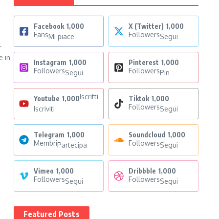
Facebook
1,000
X (Twitter)
1,000
Fans
Followers
Mi piace
Segui
r
e in
Instagram
1,000
Pinterest
1,000
Followers
Followers
Segui
Pin
Iscritti
Youtube
1,000
Tiktok
1,000
Followers
Iscriviti
Segui
Telegram
1,000
Soundcloud
1,000
Membri
Followers
Partecipa
Segui
Vimeo
1,000
Dribbble
1,000
Followers
Followers
Segui
Segui
Featured Posts