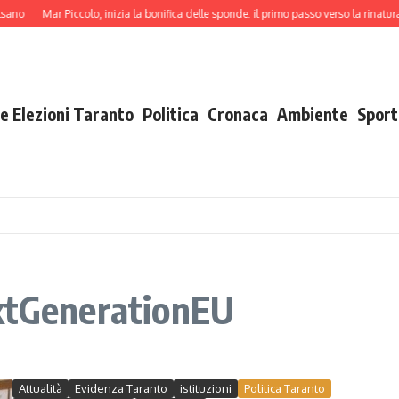
ano
Mar Piccolo, inizia la bonifica delle sponde: il primo passo verso la rinatural
e Elezioni Taranto
Politica
Cronaca
Ambiente
Sport
extGenerationEU
Attualità
Evidenza Taranto
istituzioni
Politica Taranto