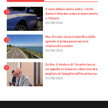
Il cane abbaia senza sosta, i vicini
1
danno l’allarme: uomo trovato morto
a Talsano
06/08/2026
Mar Piccolo, inizia la bonifica delle
2
sponde: il primo passo verso la
rinaturalizzazione
06/08/2026
Ex Ilva, il sindaco di Taranto lancia
3
un appello al Governo: «Non lasciate
migliaia di famiglie nell’incertezza»
05/08/2026