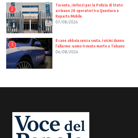
Taranto, rinforzi per la Polizia di Stato:
2
arrivano 26 operatori tra Questura e
Reparto Mobile
07/08/2026
Il cane abbaia senza sosta, i vicini danno
3
l’allarme: uomo trovato morto a Talsano
06/08/2026