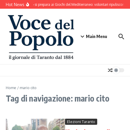
Salta al contenuto
Hot News
Taranto si prepara ai Giochi del Mediterraneo: volontari ripuliscono P
Main Menu
Home
/
mario cito
Tag di navigazione: mario cito
Elezioni Taranto