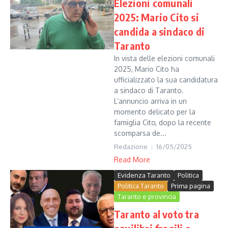
Elezioni comunali
2025: Mario Cito si
candida a sindaco di
Taranto
In vista delle elezioni comunali
2025, Mario Cito ha
ufficializzato la sua candidatura
a sindaco di Taranto.
L’annuncio arriva in un
momento delicato per la
famiglia Cito, dopo la recente
scomparsa de...
Redazione
16/05/2025
Read More
Evidenza Taranto
Politica
Politica Taranto
Prima pagina
Taranto e provincia
Taranto al voto tra