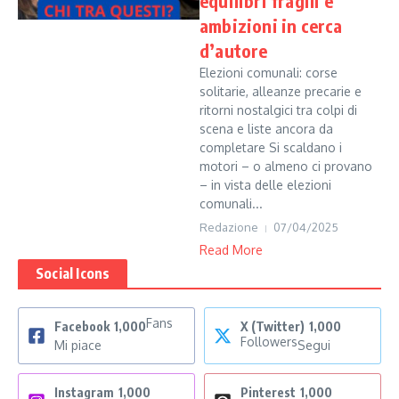
equilibri fragili e
ambizioni in cerca
d’autore
Elezioni comunali: corse
solitarie, alleanze precarie e
ritorni nostalgici tra colpi di
scena e liste ancora da
completare Si scaldano i
motori – o almeno ci provano
– in vista delle elezioni
comunali...
Redazione
07/04/2025
Read More
Social Icons
Fans
Facebook
1,000
X (Twitter)
1,000
Followers
Mi piace
Segui
Instagram
1,000
Pinterest
1,000