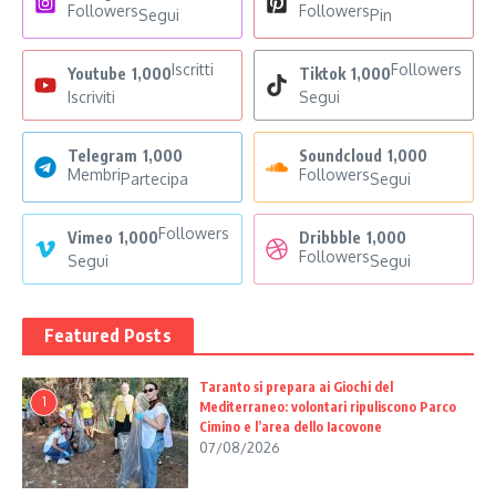
Followers
Followers
Segui
Pin
Iscritti
Followers
Youtube
1,000
Tiktok
1,000
Iscriviti
Segui
Telegram
1,000
Soundcloud
1,000
Membri
Followers
Partecipa
Segui
Followers
Vimeo
1,000
Dribbble
1,000
Followers
Segui
Segui
Featured Posts
Taranto si prepara ai Giochi del
1
Mediterraneo: volontari ripuliscono Parco
Cimino e l’area dello Iacovone
07/08/2026