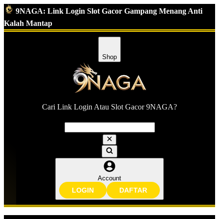
9NAGA: Link Login Slot Gacor Gampang Menang Anti
Kalah Mantap
Shop
Cari Link Login Atau Slot Gacor 9NAGA?
Account
LOGIN
DAFTAR