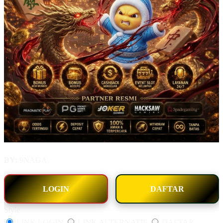
BY:
9NAGA.
LOGIN
DAFTAR
Style
LINK LOGIN
LINK ALTERNATIF
DAFTAR