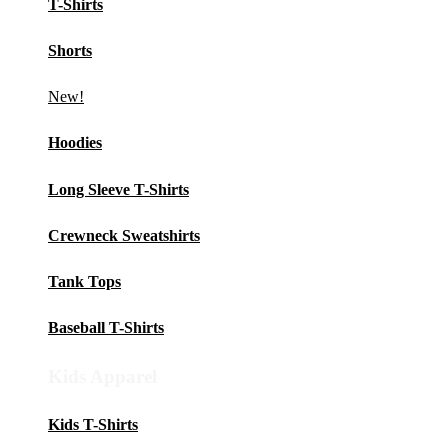
T-Shirts
Shorts
New!
Hoodies
Long Sleeve T-Shirts
Crewneck Sweatshirts
Tank Tops
Baseball T-Shirts
Kids Apparel
Kids T-Shirts