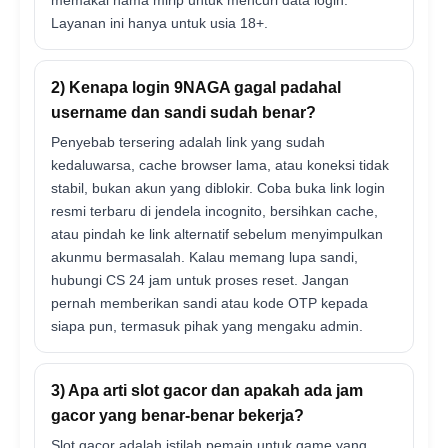
Layanan ini hanya untuk usia 18+.
2) Kenapa login 9NAGA gagal padahal
username dan sandi sudah benar?
Penyebab tersering adalah link yang sudah
kedaluwarsa, cache browser lama, atau koneksi tidak
stabil, bukan akun yang diblokir. Coba buka link login
resmi terbaru di jendela incognito, bersihkan cache,
atau pindah ke link alternatif sebelum menyimpulkan
akunmu bermasalah. Kalau memang lupa sandi,
hubungi CS 24 jam untuk proses reset. Jangan
pernah memberikan sandi atau kode OTP kepada
siapa pun, termasuk pihak yang mengaku admin.
3) Apa arti slot gacor dan apakah ada jam
gacor yang benar-benar bekerja?
Slot gacor adalah istilah pemain untuk game yang