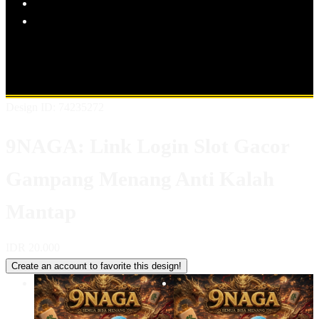
Explore Categories
Popular Products
Shop All Designs
9NAGA
LINK LOGIN 9NAGA
LINK
ALTERNATIF
DAFTAR 9NAGA
SLOT GACOR
RTP LIVE
MAIN BIJAK 18+
Design ID: 74235272
9NAGA: Link Login Slot Gacor
Gampang Menang Anti Kalah
Mantap
IDR 20.000
Create an account to favorite this design!