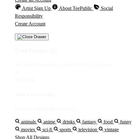
Artist Sign Up
About TeePublic
Social
Responsibility
Create Account
Cart Preview (0)
You're
IDR5,000
Away from
FREE US Shipping!
$0
IDR5,000
Your Cart is empty...
Discover something you'll love!
animals
anime
drinks
fantasy
food
funny
movies
sci-fi
sports
television
vintage
Shop All Designs