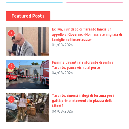
Featured Posts
Ex Ilva, il sindaco di Taranto lancia un
1
appello al Governo: «Non lasciate migliaia di
famiglie nell’incertezza»
05/08/2026
Fiamme davanti al ristorante di sushi a
2
Taranto, paura vicino al porto
04/08/2026
Taranto, rimossi i rifugi di fortuna per i
3
gatti: primo intervento in piazza della
Libertà
04/08/2026