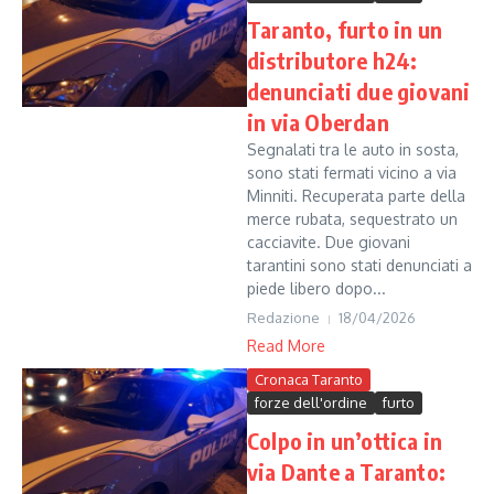
Taranto, furto in un
distributore h24:
denunciati due giovani
in via Oberdan
Segnalati tra le auto in sosta,
sono stati fermati vicino a via
Minniti. Recuperata parte della
merce rubata, sequestrato un
cacciavite. Due giovani
tarantini sono stati denunciati a
piede libero dopo...
Redazione
18/04/2026
Read More
Cronaca Taranto
forze dell'ordine
furto
Colpo in un’ottica in
via Dante a Taranto: