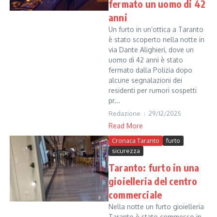
fermato un uomo di 42
anni
Un furto in un’ottica a Taranto
è stato scoperto nella notte in
via Dante Alighieri, dove un
uomo di 42 anni è stato
fermato dalla Polizia dopo
alcune segnalazioni dei
residenti per rumori sospetti
pr...
Redazione
29/12/2025
Read More
Cronaca Taranto
furto
sicurezza
Taranto: furto in una
gioielleria del centro
commerciale
Nella notte un furto gioielleria
Taranto è stato commesso in