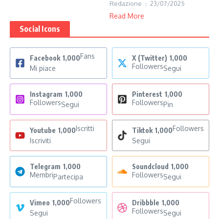
Redazione
23/07/2025
Read More
Social Icons
Fans
Facebook
1,000
X (Twitter)
1,000
Followers
Mi piace
Segui
Instagram
1,000
Pinterest
1,000
Followers
Followers
Segui
Pin
Iscritti
Followers
Youtube
1,000
Tiktok
1,000
Iscriviti
Segui
Telegram
1,000
Soundcloud
1,000
Membri
Followers
Partecipa
Segui
Followers
Vimeo
1,000
Dribbble
1,000
Followers
Segui
Segui