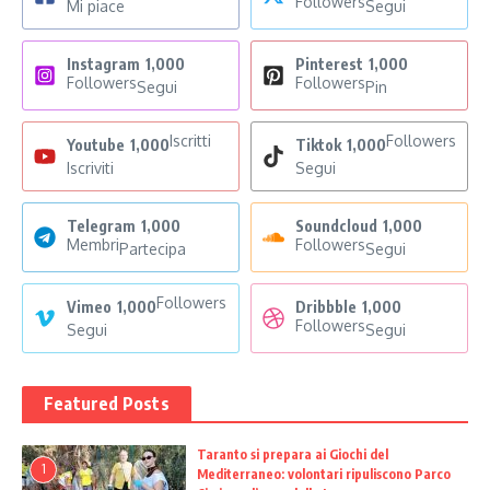
Followers
Mi piace
Segui
Instagram
1,000
Pinterest
1,000
Followers
Followers
Segui
Pin
Iscritti
Followers
Youtube
1,000
Tiktok
1,000
Iscriviti
Segui
Telegram
1,000
Soundcloud
1,000
Membri
Followers
Partecipa
Segui
Followers
Vimeo
1,000
Dribbble
1,000
Followers
Segui
Segui
Featured Posts
Taranto si prepara ai Giochi del
1
Mediterraneo: volontari ripuliscono Parco