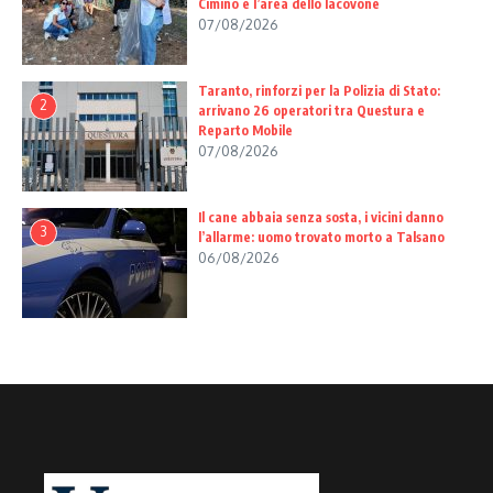
Cimino e l’area dello Iacovone
07/08/2026
Taranto, rinforzi per la Polizia di Stato:
2
arrivano 26 operatori tra Questura e
Reparto Mobile
07/08/2026
Il cane abbaia senza sosta, i vicini danno
3
l’allarme: uomo trovato morto a Talsano
06/08/2026