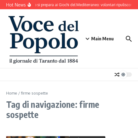
Salta al contenuto
Hot News
Taranto si prepara ai Giochi del Mediterraneo: volontari ripuliscono P
Main Menu
Home
/
firme sospette
Tag di navigazione: firme
sospette