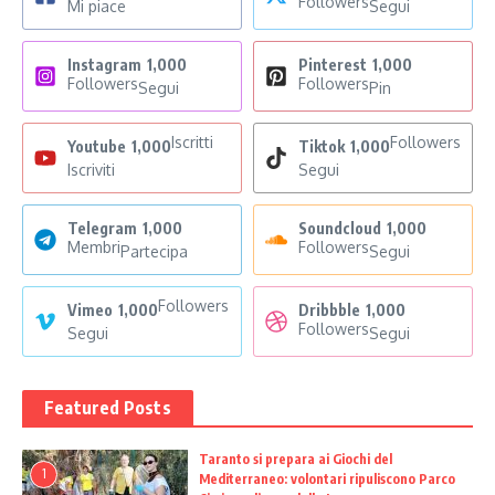
Followers
Mi piace
Segui
Instagram
1,000
Pinterest
1,000
Followers
Followers
Segui
Pin
Iscritti
Followers
Youtube
1,000
Tiktok
1,000
Iscriviti
Segui
Telegram
1,000
Soundcloud
1,000
Membri
Followers
Partecipa
Segui
Followers
Vimeo
1,000
Dribbble
1,000
Followers
Segui
Segui
Featured Posts
Taranto si prepara ai Giochi del
1
Mediterraneo: volontari ripuliscono Parco