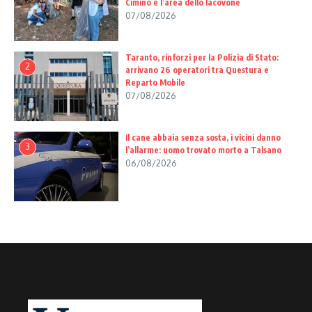
Cimino e l’area dello Iacovone
07/08/2026
Taranto, rinforzi per la Polizia di Stato:
2
arrivano 26 operatori tra Questura e
Reparto Mobile
07/08/2026
Il cane abbaia senza sosta, i vicini danno
3
l’allarme: uomo trovato morto a Talsano
06/08/2026