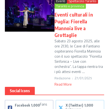
Eventi
Spettacolo Taranto
Taranto e provincia
Eventi culturali in
Puglia: Fiorella
Mannoia live a
Grottaglie
Sabato 23 agosto 2025, alle
ore 21:30, le Cave di Fantiano
ospiteranno Fiorella Mannoia
con il suo spettacolo “Fiorella
Sinfonica – Live con
orchestra”. La tappa rientra tra
i più attesi eventi ...
Redazione
27/07/2025
Read More
Social Icons
Fans
Facebook
1,000
X (Twitter)
1,000