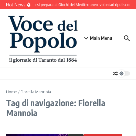
Salta al contenuto
Hot News
Taranto si prepara ai Giochi del Mediterraneo: volontari ripuliscono 
Main Menu
Home
/
Fiorella Mannoia
Tag di navigazione: Fiorella
Mannoia