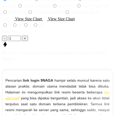
9NAGA
SLOT ONLINE
SLOT777
SLOT GACOR
RTP LIVE
CARA DEPOSIT
MAIN BIJAK 18+
Size
View Size Chart
View Size Chart
S
M
L
XL
Quantity
-
+
9NAGA: Link Login Slot Gacor Gampang Menang Anti Kalah
Mantap
Pencarian
link login 9NAGA
hampir selalu muncul karena satu
alasan praktis: domain utama mendadak tidak bisa dibuka.
Halaman ini mengumpulkan link resmi beserta beberapa
link
alternatif
yang bisa dipakai bergantian, jadi akses ke akun tidak
terputus saat satu domain terkena pemblokiran. Semua link
resmi mengarah ke server yang sama, sehingga saldo, riwayat