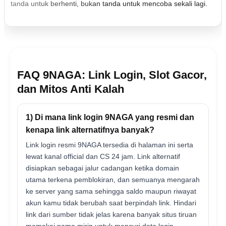
tanda untuk berhenti, bukan tanda untuk mencoba sekali lagi.
FAQ 9NAGA: Link Login, Slot Gacor,
dan Mitos Anti Kalah
1) Di mana link login 9NAGA yang resmi dan
kenapa link alternatifnya banyak?
Link login resmi 9NAGA tersedia di halaman ini serta
lewat kanal official dan CS 24 jam. Link alternatif
disiapkan sebagai jalur cadangan ketika domain
utama terkena pemblokiran, dan semuanya mengarah
ke server yang sama sehingga saldo maupun riwayat
akun kamu tidak berubah saat berpindah link. Hindari
link dari sumber tidak jelas karena banyak situs tiruan
memakai nama mirip untuk mencuri data login.