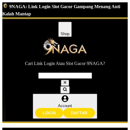
9NAGA: Link Login Slot Gacor Gampang Menang Anti
Kalah Mantap
Shop
Cari Link Login Atau Slot Gacor 9NAGA?
Account
LOGIN
DAFTAR