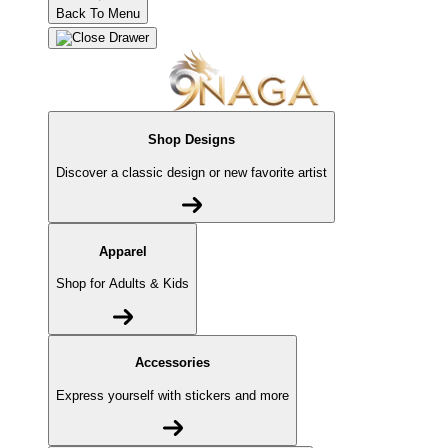
Back To Menu
Shop Designs
Discover a classic design or new favorite artist
Apparel
Shop for Adults & Kids
Accessories
Express yourself with stickers and more