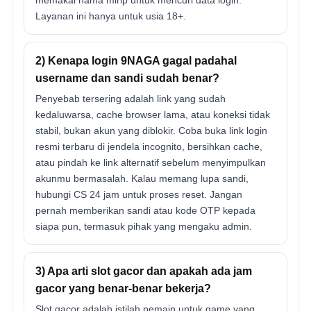
Layanan ini hanya untuk usia 18+.
2) Kenapa login 9NAGA gagal padahal
username dan sandi sudah benar?
Penyebab tersering adalah link yang sudah
kedaluwarsa, cache browser lama, atau koneksi tidak
stabil, bukan akun yang diblokir. Coba buka link login
resmi terbaru di jendela incognito, bersihkan cache,
atau pindah ke link alternatif sebelum menyimpulkan
akunmu bermasalah. Kalau memang lupa sandi,
hubungi CS 24 jam untuk proses reset. Jangan
pernah memberikan sandi atau kode OTP kepada
siapa pun, termasuk pihak yang mengaku admin.
3) Apa arti slot gacor dan apakah ada jam
gacor yang benar-benar bekerja?
Slot gacor adalah istilah pemain untuk game yang