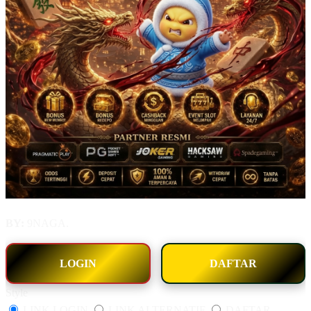
BY:
9NAGA.
LOGIN
DAFTAR
Style
LINK LOGIN
LINK ALTERNATIF
DAFTAR