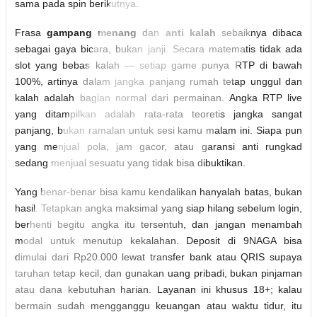
sama pada spin berikutnya.
Frasa
gampang menang
dan
anti kalah
sebaiknya dibaca
sebagai gaya bicara, bukan janji. Secara matematis tidak ada
slot yang bebas kalah — setiap game punya RTP di bawah
100%, artinya dalam jangka panjang rumah tetap unggul dan
kalah adalah bagian normal dari permainan. Angka RTP live
yang ditampilkan adalah rata-rata teoretis jangka sangat
panjang, bukan ramalan untuk sesi kamu malam ini. Siapa pun
yang menjual pola, jam gacor, atau garansi anti rungkad
sedang menjual sesuatu yang tidak bisa dibuktikan.
Yang benar-benar bisa kamu kendalikan hanyalah batas, bukan
hasil. Tetapkan angka maksimal yang siap hilang sebelum login,
berhenti begitu angka itu tersentuh, dan jangan menambah
modal untuk menutup kekalahan. Deposit di 9NAGA bisa
dimulai dari Rp20.000 lewat transfer bank atau QRIS supaya
taruhan tetap kecil, dan gunakan uang pribadi, bukan pinjaman
atau dana kebutuhan harian. Layanan ini khusus 18+; kalau
bermain sudah mengganggu keuangan atau waktu tidur, itu