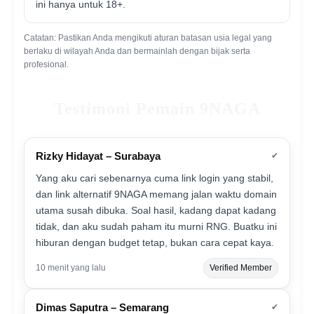
ini hanya untuk 18+.
Catatan: Pastikan Anda mengikuti aturan batasan usia legal yang
berlaku di wilayah Anda dan bermainlah dengan bijak serta
profesional.
Testimoni Pemain 9NAGA
Rizky Hidayat – Surabaya
✔
Yang aku cari sebenarnya cuma link login yang stabil,
dan link alternatif 9NAGA memang jalan waktu domain
utama susah dibuka. Soal hasil, kadang dapat kadang
tidak, dan aku sudah paham itu murni RNG. Buatku ini
hiburan dengan budget tetap, bukan cara cepat kaya.
10 menit yang lalu
Verified Member
Dimas Saputra – Semarang
✔