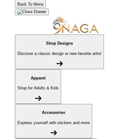
Back To Menu
Shop Designs
Discover a classic design or new favorite artist
Apparel
Shop for Adults & Kids
Accessories
Express yourself with stickers and more