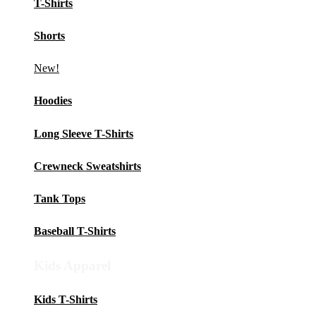
T-Shirts
Shorts
New!
Hoodies
Long Sleeve T-Shirts
Crewneck Sweatshirts
Tank Tops
Baseball T-Shirts
Kids Apparel
Kids T-Shirts