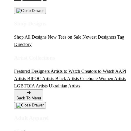
Shop Designs
Shop All Designs
New Tees on Sale
Newest Designers
Tag
Directory
Artist Collections
Featured Designers
Artists to Watch
Creators to Watch
AAPI
Artists
BIPOC Artists
Black Artists
Celebrate Women Artists
LGBTQIA Artists
Ukrainian Artists
Back To Menu
Adult Apparel