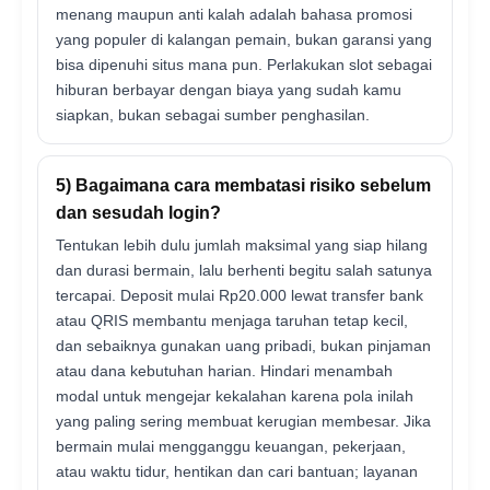
menang maupun anti kalah adalah bahasa promosi
yang populer di kalangan pemain, bukan garansi yang
bisa dipenuhi situs mana pun. Perlakukan slot sebagai
hiburan berbayar dengan biaya yang sudah kamu
siapkan, bukan sebagai sumber penghasilan.
5) Bagaimana cara membatasi risiko sebelum
dan sesudah login?
Tentukan lebih dulu jumlah maksimal yang siap hilang
dan durasi bermain, lalu berhenti begitu salah satunya
tercapai. Deposit mulai Rp20.000 lewat transfer bank
atau QRIS membantu menjaga taruhan tetap kecil,
dan sebaiknya gunakan uang pribadi, bukan pinjaman
atau dana kebutuhan harian. Hindari menambah
modal untuk mengejar kekalahan karena pola inilah
yang paling sering membuat kerugian membesar. Jika
bermain mulai mengganggu keuangan, pekerjaan,
atau waktu tidur, hentikan dan cari bantuan; layanan