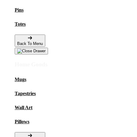
Pins
Totes
Back To Menu
Home Goods
Mugs
Tapestries
Wall Art
Pillows