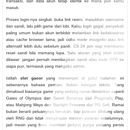
transaksi, dan data akun tetap identik ke mana pun kamu
masuk.
Proses login-nya singkat: buka link resmi, masukkan username
dan sandi, lalu pilih game dari lobi. Kalau login gagal, penyebab
paling umum bukan akun terblokir melainkan link kedaluwarsa
atau cache browser lama, jadi coba mode incognito atau link
alternatif lebih dulu sebelum panik. CS 24 jam siap membantu
reset sandi bila memang lupa. Satu aturan yang tidak boleh
ditawar: jangan pernah membagikan sandi atau kode OTP ke
siapa pun, termasuk yang mengaku admin.
Istilah
slot gacor
yang menempel di judul halaman ini
sebenarnya bahasa pemain, bukan kategori teknis. Yang
dimaksud biasanya game yang sedang ramai dimainkan seperti
Gates of Olympus dan Sweet Bonanza dari Pragmatic Play,
atau Mahjong Ways dan Starlight Princess dari PG Soft. Ramai
bukan berarti peluangnya berubah: tiap putaran dihitung ulang
oleh RNG dan tidak menyimpan memori putaran sebelumnya,
jadi mesin yang baru memberi jackpot punya peluang persis