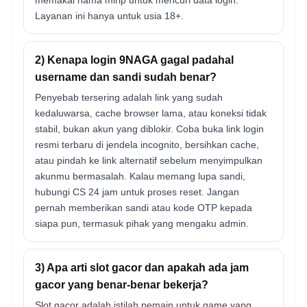
Layanan ini hanya untuk usia 18+.
2) Kenapa login 9NAGA gagal padahal
username dan sandi sudah benar?
Penyebab tersering adalah link yang sudah
kedaluwarsa, cache browser lama, atau koneksi tidak
stabil, bukan akun yang diblokir. Coba buka link login
resmi terbaru di jendela incognito, bersihkan cache,
atau pindah ke link alternatif sebelum menyimpulkan
akunmu bermasalah. Kalau memang lupa sandi,
hubungi CS 24 jam untuk proses reset. Jangan
pernah memberikan sandi atau kode OTP kepada
siapa pun, termasuk pihak yang mengaku admin.
3) Apa arti slot gacor dan apakah ada jam
gacor yang benar-benar bekerja?
Slot gacor adalah istilah pemain untuk game yang