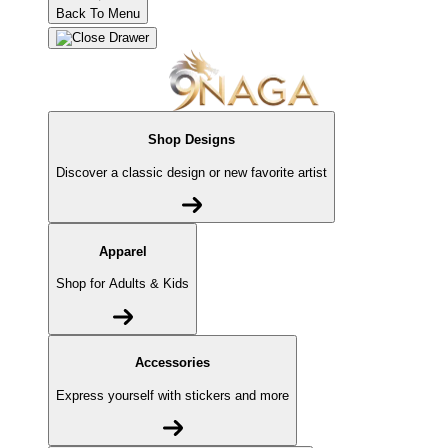
Back To Menu
Shop Designs
Discover a classic design or new favorite artist
Apparel
Shop for Adults & Kids
Accessories
Express yourself with stickers and more