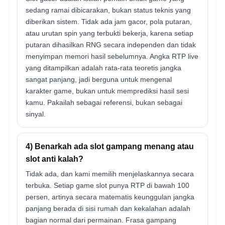
sedang ramai dibicarakan, bukan status teknis yang
diberikan sistem. Tidak ada jam gacor, pola putaran,
atau urutan spin yang terbukti bekerja, karena setiap
putaran dihasilkan RNG secara independen dan tidak
menyimpan memori hasil sebelumnya. Angka RTP live
yang ditampilkan adalah rata-rata teoretis jangka
sangat panjang, jadi berguna untuk mengenal
karakter game, bukan untuk memprediksi hasil sesi
kamu. Pakailah sebagai referensi, bukan sebagai
sinyal.
4) Benarkah ada slot gampang menang atau
slot anti kalah?
Tidak ada, dan kami memilih menjelaskannya secara
terbuka. Setiap game slot punya RTP di bawah 100
persen, artinya secara matematis keunggulan jangka
panjang berada di sisi rumah dan kekalahan adalah
bagian normal dari permainan. Frasa gampang