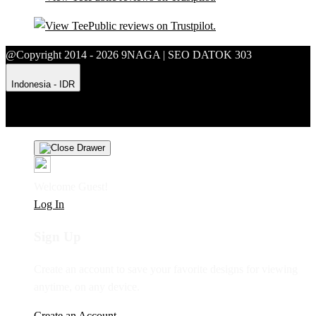
@Copyright 2014 - 2026 9NAGA | SEO DATOK 303
Indonesia - IDR
Product Safety
Intellectual Property Policy
CA: Do Not Sell My
Personal Information
Privacy Policy
Terms
Welcome Guest!
Log In
Sign Up
Create an account to save your favorite designs for viewing
anytime, on any device.
Create an Account