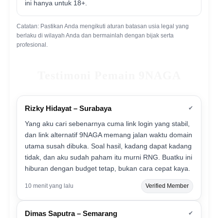
ini hanya untuk 18+.
Catatan: Pastikan Anda mengikuti aturan batasan usia legal yang
berlaku di wilayah Anda dan bermainlah dengan bijak serta
profesional.
Testimoni Pemain 9NAGA
Rizky Hidayat – Surabaya
✔
Yang aku cari sebenarnya cuma link login yang stabil,
dan link alternatif 9NAGA memang jalan waktu domain
utama susah dibuka. Soal hasil, kadang dapat kadang
tidak, dan aku sudah paham itu murni RNG. Buatku ini
hiburan dengan budget tetap, bukan cara cepat kaya.
10 menit yang lalu
Verified Member
Dimas Saputra – Semarang
✔