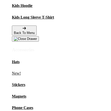
Kids Hoodie
Kids Long Sleeve T-Shirt
Back To Menu
Accessories
Hats
New!
Stickers
Magnets
Phone Cases