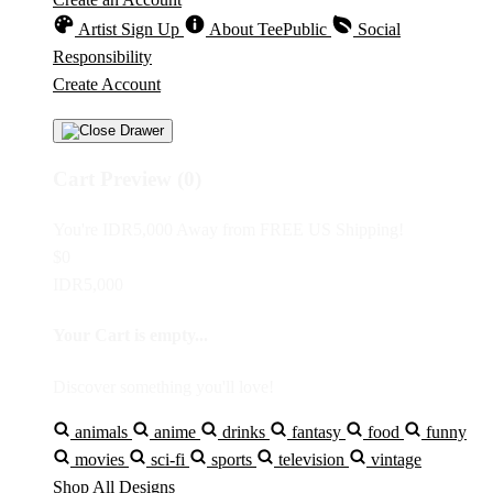
Artist Sign Up
About TeePublic
Social
Responsibility
Create Account
Cart Preview (0)
You're
IDR5,000
Away from
FREE US Shipping!
$0
IDR5,000
Your Cart is empty...
Discover something you'll love!
animals
anime
drinks
fantasy
food
funny
movies
sci-fi
sports
television
vintage
Shop All Designs