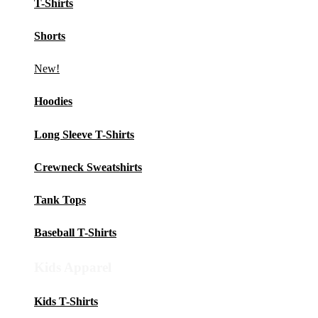
T-Shirts
Shorts
New!
Hoodies
Long Sleeve T-Shirts
Crewneck Sweatshirts
Tank Tops
Baseball T-Shirts
Kids Apparel
Kids T-Shirts