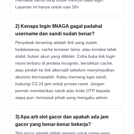
Layanan ini hanya untuk usia 18+.
2) Kenapa login 9NAGA gagal padahal
username dan sandi sudah benar?
Penyebab tersering adalah link yang sudah
kedaluwarsa, cache browser lama, atau koneksi tidak
stabil, bukan akun yang diblokir. Coba buka link login
resmi terbaru di jendela incognito, bersihkan cache,
atau pindah ke link alternatif sebelum menyimpulkan
akunmu bermasalah. Kalau memang lupa sandi,
hubungi CS 24 jam untuk proses reset. Jangan
pernah memberikan sandi atau kode OTP kepada
siapa pun, termasuk pihak yang mengaku admin.
3) Apa arti slot gacor dan apakah ada jam
gacor yang benar-benar bekerja?
Slot gacor adalah istilah pemain untuk game yang