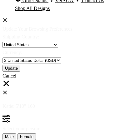
Order Status
9NAGA
Contact Us
Shop All Designs
Update Your Browsing Preferences
Shipping Country:
Currency:
Cancel
Katie:
5'10"
160
Select your person:
Male
Female