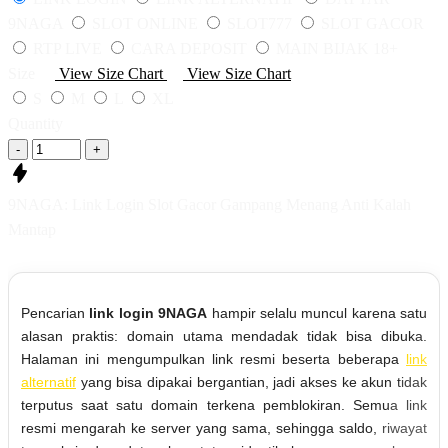
9NAGA
SLOT ONLINE
SLOT777
SLOT GACOR
RTP LIVE
CARA DEPOSIT
MAIN BIJAK 18+
Size
View Size Chart
View Size Chart
S
M
L
XL
Quantity
-
+
9NAGA: Link Login Slot Gacor Gampang Menang Anti Kalah
Mantap
Pencarian
link login 9NAGA
hampir selalu muncul karena satu
alasan praktis: domain utama mendadak tidak bisa dibuka.
Halaman ini mengumpulkan link resmi beserta beberapa
link
alternatif
yang bisa dipakai bergantian, jadi akses ke akun tidak
terputus saat satu domain terkena pemblokiran. Semua link
resmi mengarah ke server yang sama, sehingga saldo, riwayat