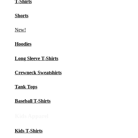
T-Shirts
Shorts
New!
Hoodies
Long Sleeve T-Shirts
Crewneck Sweatshirts
Tank Tops
Baseball T-Shirts
Kids Apparel
Kids T-Shirts