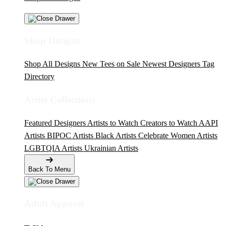
Shop Designs
Shop All Designs
New Tees on Sale
Newest Designers
Tag
Directory
Artist Collections
Featured Designers
Artists to Watch
Creators to Watch
AAPI
Artists
BIPOC Artists
Black Artists
Celebrate Women Artists
LGBTQIA Artists
Ukrainian Artists
Back To Menu
Adult Apparel