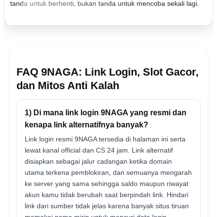
tanda untuk berhenti, bukan tanda untuk mencoba sekali lagi.
FAQ 9NAGA: Link Login, Slot Gacor,
dan Mitos Anti Kalah
1) Di mana link login 9NAGA yang resmi dan
kenapa link alternatifnya banyak?
Link login resmi 9NAGA tersedia di halaman ini serta
lewat kanal official dan CS 24 jam. Link alternatif
disiapkan sebagai jalur cadangan ketika domain
utama terkena pemblokiran, dan semuanya mengarah
ke server yang sama sehingga saldo maupun riwayat
akun kamu tidak berubah saat berpindah link. Hindari
link dari sumber tidak jelas karena banyak situs tiruan
memakai nama mirip untuk mencuri data login.