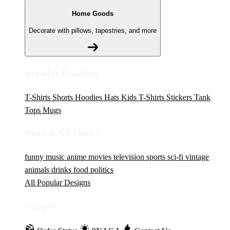
Home Goods
Decorate with pillows, tapestries, and more
Popular Products
T-Shirts
Shorts
Hoodies
Hats
Kids T-Shirts
Stickers
Tank
Tops
Mugs
Browse All Topics
funny
music
anime
movies
television
sports
sci-fi
vintage
animals
drinks
food
politics
All Popular Designs
Support