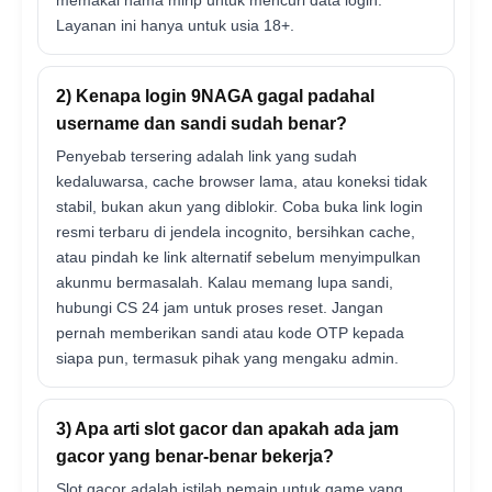
Layanan ini hanya untuk usia 18+.
2) Kenapa login 9NAGA gagal padahal
username dan sandi sudah benar?
Penyebab tersering adalah link yang sudah
kedaluwarsa, cache browser lama, atau koneksi tidak
stabil, bukan akun yang diblokir. Coba buka link login
resmi terbaru di jendela incognito, bersihkan cache,
atau pindah ke link alternatif sebelum menyimpulkan
akunmu bermasalah. Kalau memang lupa sandi,
hubungi CS 24 jam untuk proses reset. Jangan
pernah memberikan sandi atau kode OTP kepada
siapa pun, termasuk pihak yang mengaku admin.
3) Apa arti slot gacor dan apakah ada jam
gacor yang benar-benar bekerja?
Slot gacor adalah istilah pemain untuk game yang