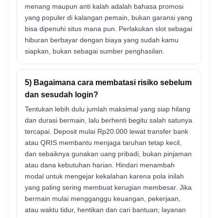
menang maupun anti kalah adalah bahasa promosi
yang populer di kalangan pemain, bukan garansi yang
bisa dipenuhi situs mana pun. Perlakukan slot sebagai
hiburan berbayar dengan biaya yang sudah kamu
siapkan, bukan sebagai sumber penghasilan.
5) Bagaimana cara membatasi risiko sebelum
dan sesudah login?
Tentukan lebih dulu jumlah maksimal yang siap hilang
dan durasi bermain, lalu berhenti begitu salah satunya
tercapai. Deposit mulai Rp20.000 lewat transfer bank
atau QRIS membantu menjaga taruhan tetap kecil,
dan sebaiknya gunakan uang pribadi, bukan pinjaman
atau dana kebutuhan harian. Hindari menambah
modal untuk mengejar kekalahan karena pola inilah
yang paling sering membuat kerugian membesar. Jika
bermain mulai mengganggu keuangan, pekerjaan,
atau waktu tidur, hentikan dan cari bantuan; layanan