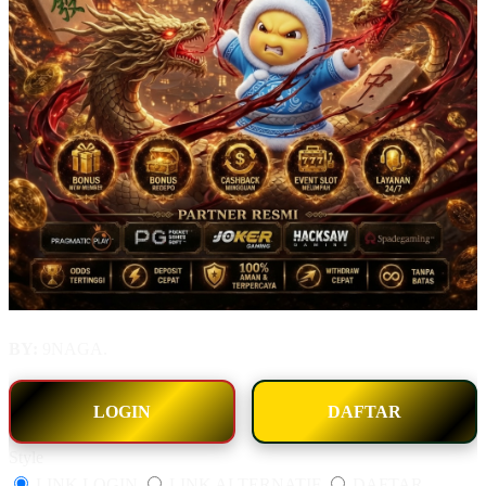
BY:
9NAGA.
LOGIN
DAFTAR
Style
LINK LOGIN
LINK ALTERNATIF
DAFTAR