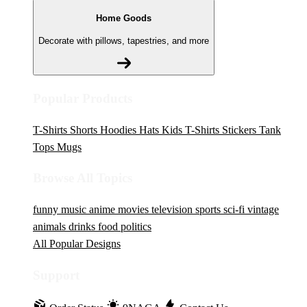
Home Goods
Decorate with pillows, tapestries, and more
Popular Products
T-Shirts
Shorts
Hoodies
Hats
Kids T-Shirts
Stickers
Tank
Tops
Mugs
Browse All Topics
funny
music
anime
movies
television
sports
sci-fi
vintage
animals
drinks
food
politics
All Popular Designs
Support