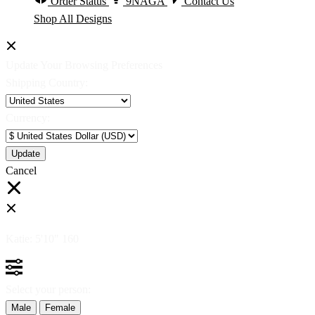
Order Status
9NAGA
Contact Us
Shop All Designs
Update Your Browsing Preferences
Shipping Country:
Currency:
Cancel
Katie:
5'10"
160
Select your person:
Male
Female