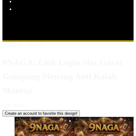
Explore Categories
Popular Products
Shop All Designs
9NAGA
LINK LOGIN 9NAGA
LINK
ALTERNATIF
DAFTAR 9NAGA
SLOT GACOR
RTP LIVE
MAIN BIJAK 18+
Design ID: 74235272
9NAGA: Link Login Slot Gacor
Gampang Menang Anti Kalah
Mantap
IDR 20.000
Create an account to favorite this design!