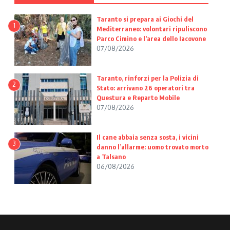
Taranto si prepara ai Giochi del
1
Mediterraneo: volontari ripuliscono
Parco Cimino e l’area dello Iacovone
07/08/2026
Taranto, rinforzi per la Polizia di
2
Stato: arrivano 26 operatori tra
Questura e Reparto Mobile
07/08/2026
Il cane abbaia senza sosta, i vicini
3
danno l’allarme: uomo trovato morto
a Talsano
06/08/2026