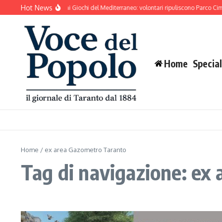
Salta al contenuto
Hot News
Taranto si prepara ai Giochi del Mediterraneo: volontari ripuliscono Parco Cimin
Home
Special
Home
/
ex area Gazometro Taranto
Tag di navigazione: ex