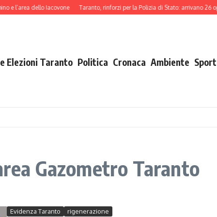
o e l’area dello Iacovone
Taranto, rinforzi per la Polizia di Stato: arrivano 26 op
e Elezioni Taranto
Politica
Cronaca
Ambiente
Sport
 area Gazometro Taranto
Evidenza Taranto
rigenerazione