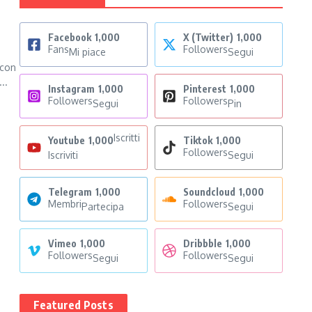
i
Facebook
1,000
X (Twitter)
1,000
Fans
Followers
Mi piace
Segui
 con
..
Instagram
1,000
Pinterest
1,000
Followers
Followers
Segui
Pin
Iscritti
Youtube
1,000
Tiktok
1,000
Followers
Iscriviti
Segui
Telegram
1,000
Soundcloud
1,000
Membri
Followers
Partecipa
Segui
Vimeo
1,000
Dribbble
1,000
Followers
Followers
Segui
Segui
Featured Posts