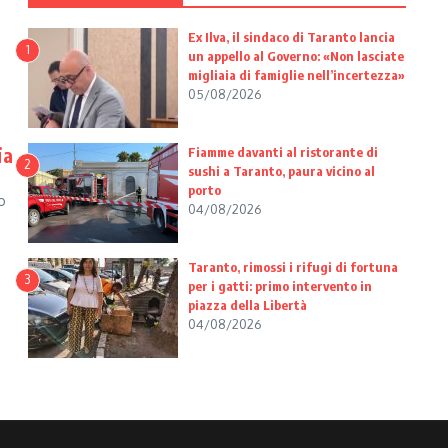
Ex Ilva, il sindaco di Taranto lancia
1
un appello al Governo: «Non lasciate
migliaia di famiglie nell’incertezza»
05/08/2026
ia
Fiamme davanti al ristorante di
2
sushi a Taranto, paura vicino al
porto
o
04/08/2026
Taranto, rimossi i rifugi di fortuna
3
per i gatti: primo intervento in
piazza della Libertà
04/08/2026