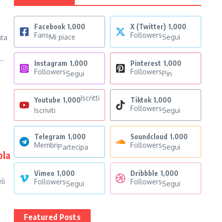
Facebook
1,000
X (Twitter)
1,000
Fans
Followers
Mi piace
Segui
nta
..
Instagram
1,000
Pinterest
1,000
Followers
Followers
Segui
Pin
Iscritti
Youtube
1,000
Tiktok
1,000
Followers
Iscriviti
Segui
Telegram
1,000
Soundcloud
1,000
Membri
Followers
Partecipa
Segui
ola
Vimeo
1,000
Dribbble
1,000
li
Followers
Followers
Segui
Segui
Featured Posts