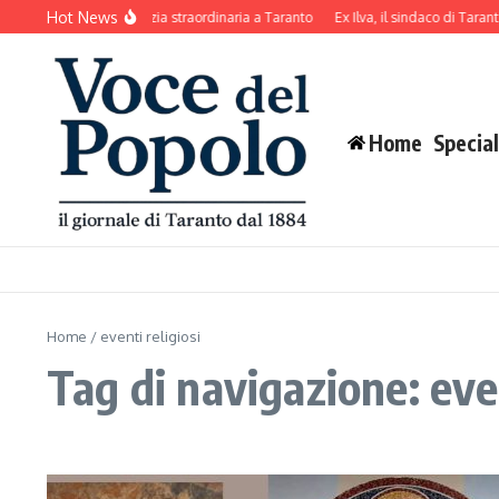
Salta al contenuto
Hot News
Decoro urbano: pulizia straordinaria a Taranto
Ex Ilva, il sindaco di Taranto 
Home
Special
Home
/
eventi religiosi
Tag di navigazione: even