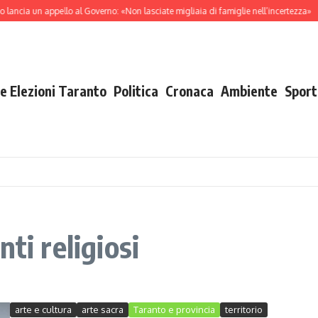
lancia un appello al Governo: «Non lasciate migliaia di famiglie nell’incertezza»
F
e Elezioni Taranto
Politica
Cronaca
Ambiente
Sport
ti religiosi
arte e cultura
arte sacra
Taranto e provincia
territorio