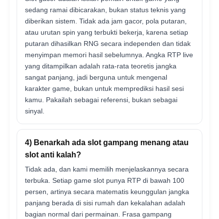
sedang ramai dibicarakan, bukan status teknis yang
diberikan sistem. Tidak ada jam gacor, pola putaran,
atau urutan spin yang terbukti bekerja, karena setiap
putaran dihasilkan RNG secara independen dan tidak
menyimpan memori hasil sebelumnya. Angka RTP live
yang ditampilkan adalah rata-rata teoretis jangka
sangat panjang, jadi berguna untuk mengenal
karakter game, bukan untuk memprediksi hasil sesi
kamu. Pakailah sebagai referensi, bukan sebagai
sinyal.
4) Benarkah ada slot gampang menang atau
slot anti kalah?
Tidak ada, dan kami memilih menjelaskannya secara
terbuka. Setiap game slot punya RTP di bawah 100
persen, artinya secara matematis keunggulan jangka
panjang berada di sisi rumah dan kekalahan adalah
bagian normal dari permainan. Frasa gampang