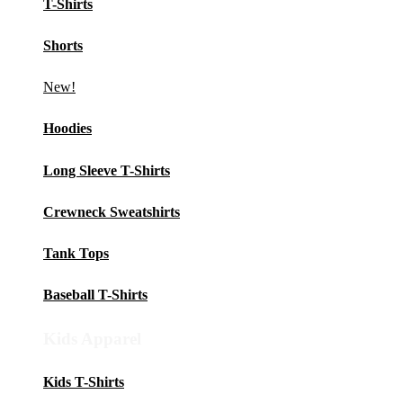
T-Shirts
Shorts
New!
Hoodies
Long Sleeve T-Shirts
Crewneck Sweatshirts
Tank Tops
Baseball T-Shirts
Kids Apparel
Kids T-Shirts