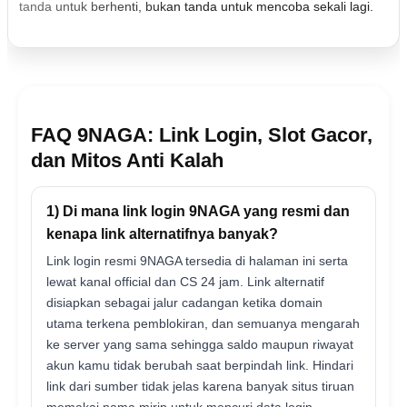
tanda untuk berhenti, bukan tanda untuk mencoba sekali lagi.
FAQ 9NAGA: Link Login, Slot Gacor,
dan Mitos Anti Kalah
1) Di mana link login 9NAGA yang resmi dan
kenapa link alternatifnya banyak?
Link login resmi 9NAGA tersedia di halaman ini serta
lewat kanal official dan CS 24 jam. Link alternatif
disiapkan sebagai jalur cadangan ketika domain
utama terkena pemblokiran, dan semuanya mengarah
ke server yang sama sehingga saldo maupun riwayat
akun kamu tidak berubah saat berpindah link. Hindari
link dari sumber tidak jelas karena banyak situs tiruan
memakai nama mirip untuk mencuri data login.