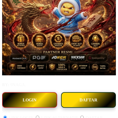
BY:
9NAGA.
LOGIN
DAFTAR
Style
LINK LOGIN
LINK ALTERNATIF
DAFTAR