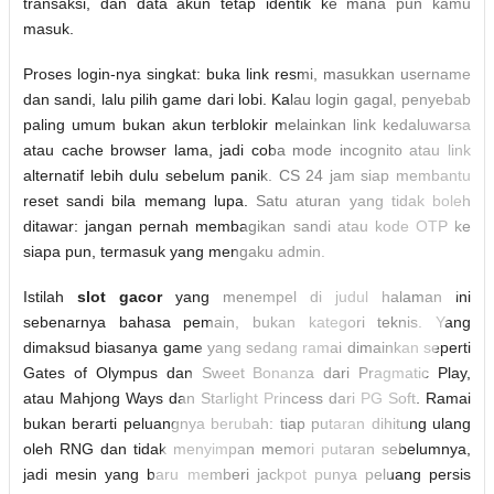
transaksi, dan data akun tetap identik ke mana pun kamu
masuk.
Proses login-nya singkat: buka link resmi, masukkan username
dan sandi, lalu pilih game dari lobi. Kalau login gagal, penyebab
paling umum bukan akun terblokir melainkan link kedaluwarsa
atau cache browser lama, jadi coba mode incognito atau link
alternatif lebih dulu sebelum panik. CS 24 jam siap membantu
reset sandi bila memang lupa. Satu aturan yang tidak boleh
ditawar: jangan pernah membagikan sandi atau kode OTP ke
siapa pun, termasuk yang mengaku admin.
Istilah
slot gacor
yang menempel di judul halaman ini
sebenarnya bahasa pemain, bukan kategori teknis. Yang
dimaksud biasanya game yang sedang ramai dimainkan seperti
Gates of Olympus dan Sweet Bonanza dari Pragmatic Play,
atau Mahjong Ways dan Starlight Princess dari PG Soft. Ramai
bukan berarti peluangnya berubah: tiap putaran dihitung ulang
oleh RNG dan tidak menyimpan memori putaran sebelumnya,
jadi mesin yang baru memberi jackpot punya peluang persis