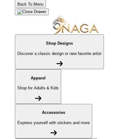
Back To Menu
Shop Designs
Discover a classic design or new favorite artist
Apparel
Shop for Adults & Kids
Accessories
Express yourself with stickers and more