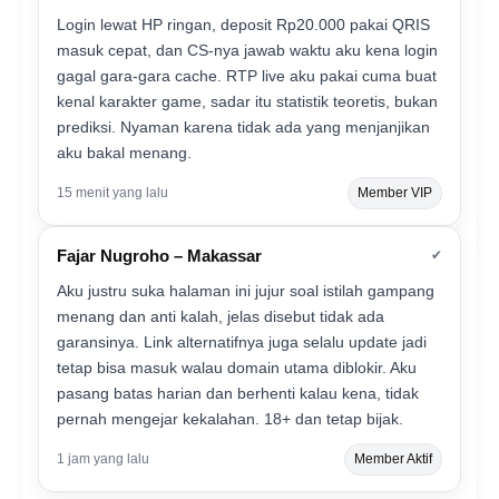
Login lewat HP ringan, deposit Rp20.000 pakai QRIS
masuk cepat, dan CS-nya jawab waktu aku kena login
gagal gara-gara cache. RTP live aku pakai cuma buat
kenal karakter game, sadar itu statistik teoretis, bukan
prediksi. Nyaman karena tidak ada yang menjanjikan
aku bakal menang.
15 menit yang lalu
Member VIP
Fajar Nugroho – Makassar
✔
Aku justru suka halaman ini jujur soal istilah gampang
menang dan anti kalah, jelas disebut tidak ada
garansinya. Link alternatifnya juga selalu update jadi
tetap bisa masuk walau domain utama diblokir. Aku
pasang batas harian dan berhenti kalau kena, tidak
pernah mengejar kekalahan. 18+ dan tetap bijak.
1 jam yang lalu
Member Aktif