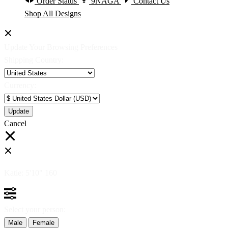
Order Status
9NAGA
Contact Us
Shop All Designs
Update Your Browsing Preferences
Shipping Country:
Currency:
Cancel
Katie:
5'10"
160
Select your person:
Male
Female