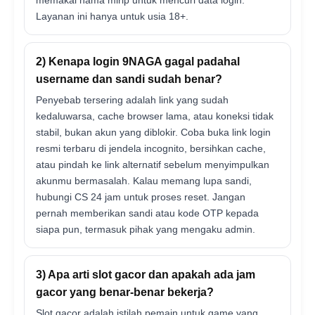
Layanan ini hanya untuk usia 18+.
2) Kenapa login 9NAGA gagal padahal
username dan sandi sudah benar?
Penyebab tersering adalah link yang sudah
kedaluwarsa, cache browser lama, atau koneksi tidak
stabil, bukan akun yang diblokir. Coba buka link login
resmi terbaru di jendela incognito, bersihkan cache,
atau pindah ke link alternatif sebelum menyimpulkan
akunmu bermasalah. Kalau memang lupa sandi,
hubungi CS 24 jam untuk proses reset. Jangan
pernah memberikan sandi atau kode OTP kepada
siapa pun, termasuk pihak yang mengaku admin.
3) Apa arti slot gacor dan apakah ada jam
gacor yang benar-benar bekerja?
Slot gacor adalah istilah pemain untuk game yang