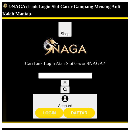
9NAGA: Link Login Slot Gacor Gampang Menang Anti
Kalah Mantap
Shop
Cari Link Login Atau Slot Gacor 9NAGA?
Account
LOGIN
DAFTAR