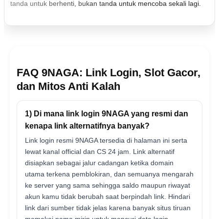
tanda untuk berhenti, bukan tanda untuk mencoba sekali lagi.
FAQ 9NAGA: Link Login, Slot Gacor,
dan Mitos Anti Kalah
1) Di mana link login 9NAGA yang resmi dan
kenapa link alternatifnya banyak?
Link login resmi 9NAGA tersedia di halaman ini serta
lewat kanal official dan CS 24 jam. Link alternatif
disiapkan sebagai jalur cadangan ketika domain
utama terkena pemblokiran, dan semuanya mengarah
ke server yang sama sehingga saldo maupun riwayat
akun kamu tidak berubah saat berpindah link. Hindari
link dari sumber tidak jelas karena banyak situs tiruan
memakai nama mirip untuk mencuri data login.