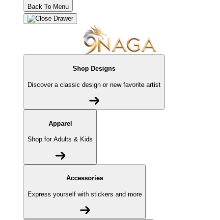
Back To Menu
Shop Designs
Discover a classic design or new favorite artist
Apparel
Shop for Adults & Kids
Accessories
Express yourself with stickers and more