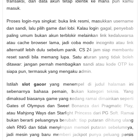
transaksi, dan data akun tetap identik ke mana pun kamu
masuk.
Proses login-nya singkat: buka link resmi, masukkan username
dan sandi, lalu pilih game dari lobi. Kalau login gagal, penyebab
paling umum bukan akun terblokir melainkan link kedaluwarsa
atau cache browser lama, jadi coba mode incognito atau link
alternatif lebih dulu sebelum panik. CS 24 jam siap membantu
reset sandi bila memang lupa. Satu aturan yang tidak boleh
ditawar: jangan pernah membagikan sandi atau kode OTP ke
siapa pun, termasuk yang mengaku admin.
Istilah
slot gacor
yang menempel di judul halaman ini
sebenarnya bahasa pemain, bukan kategori teknis. Yang
dimaksud biasanya game yang sedang ramai dimainkan seperti
Gates of Olympus dan Sweet Bonanza dari Pragmatic Play,
atau Mahjong Ways dan Starlight Princess dari PG Soft. Ramai
bukan berarti peluangnya berubah: tiap putaran dihitung ulang
oleh RNG dan tidak menyimpan memori putaran sebelumnya,
jadi mesin yang baru memberi jackpot punya peluang persis