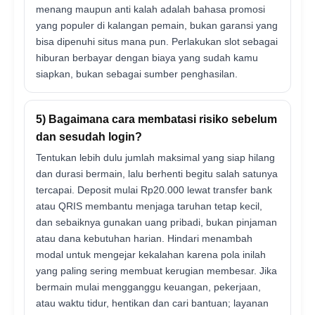
menang maupun anti kalah adalah bahasa promosi
yang populer di kalangan pemain, bukan garansi yang
bisa dipenuhi situs mana pun. Perlakukan slot sebagai
hiburan berbayar dengan biaya yang sudah kamu
siapkan, bukan sebagai sumber penghasilan.
5) Bagaimana cara membatasi risiko sebelum
dan sesudah login?
Tentukan lebih dulu jumlah maksimal yang siap hilang
dan durasi bermain, lalu berhenti begitu salah satunya
tercapai. Deposit mulai Rp20.000 lewat transfer bank
atau QRIS membantu menjaga taruhan tetap kecil,
dan sebaiknya gunakan uang pribadi, bukan pinjaman
atau dana kebutuhan harian. Hindari menambah
modal untuk mengejar kekalahan karena pola inilah
yang paling sering membuat kerugian membesar. Jika
bermain mulai mengganggu keuangan, pekerjaan,
atau waktu tidur, hentikan dan cari bantuan; layanan