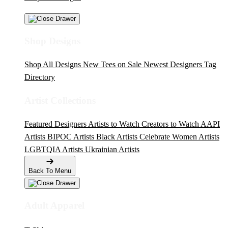
Shop Designs
Shop All Designs
New Tees on Sale
Newest Designers
Tag
Directory
Artist Collections
Featured Designers
Artists to Watch
Creators to Watch
AAPI
Artists
BIPOC Artists
Black Artists
Celebrate Women Artists
LGBTQIA Artists
Ukrainian Artists
Back To Menu
Adult Apparel