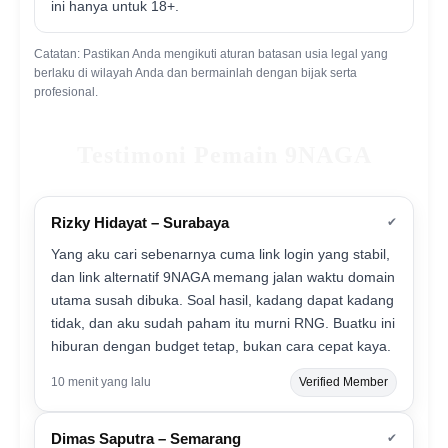
ini hanya untuk 18+.
Catatan: Pastikan Anda mengikuti aturan batasan usia legal yang
berlaku di wilayah Anda dan bermainlah dengan bijak serta
profesional.
Testimoni Pemain 9NAGA
Rizky Hidayat – Surabaya
✔
Yang aku cari sebenarnya cuma link login yang stabil,
dan link alternatif 9NAGA memang jalan waktu domain
utama susah dibuka. Soal hasil, kadang dapat kadang
tidak, dan aku sudah paham itu murni RNG. Buatku ini
hiburan dengan budget tetap, bukan cara cepat kaya.
10 menit yang lalu
Verified Member
Dimas Saputra – Semarang
✔