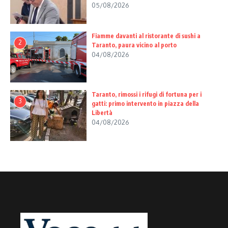
05/08/2026
Fiamme davanti al ristorante di sushi a
2
Taranto, paura vicino al porto
04/08/2026
Taranto, rimossi i rifugi di fortuna per i
3
gatti: primo intervento in piazza della
Libertà
04/08/2026