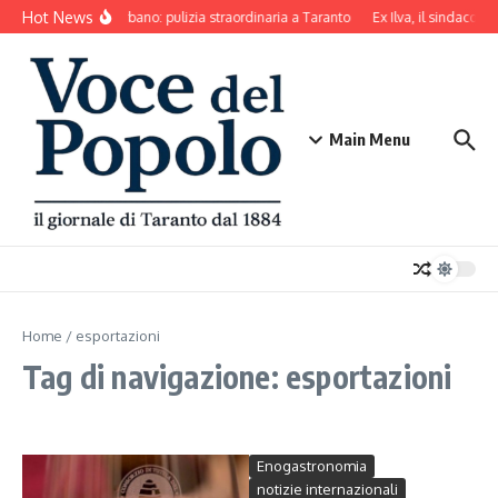
Salta al contenuto
Hot News
Decoro urbano: pulizia straordinaria a Taranto
Ex Ilva, il sindaco di
Main Menu
Home
/
esportazioni
Tag di navigazione: esportazioni
Enogastronomia
notizie internazionali