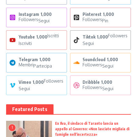
Instagram
1,000
Pinterest
1,000
Followers
Followers
Segui
Pin
Iscritti
Followers
Youtube
1,000
Tiktok
1,000
Iscriviti
Segui
Telegram
1,000
Soundcloud
1,000
Membri
Followers
Partecipa
Segui
Followers
Vimeo
1,000
Dribbble
1,000
Followers
Segui
Segui
Featured Posts
Ex Ilva, il sindaco di Taranto lancia un
1
appello al Governo: «Non lasciate migliaia di
famiglie nell’incertezza»