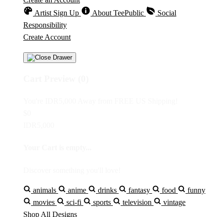
Artist Sign Up
About TeePublic
Social
Responsibility
Create Account
Cart Preview (0)
You're
IDR5,000
Away from
FREE US Shipping!
$0
IDR5,000
Your Cart is empty...
Discover something you'll love!
animals
anime
drinks
fantasy
food
funny
movies
sci-fi
sports
television
vintage
Shop All Designs