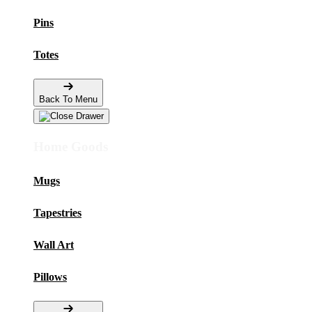
Pins
Totes
Back To Menu
Home Goods
Mugs
Tapestries
Wall Art
Pillows