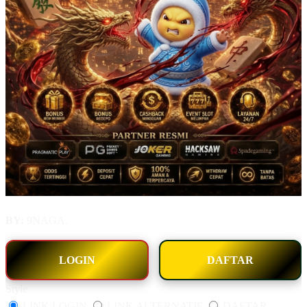
BY:
9NAGA.
LOGIN
DAFTAR
Style
LINK LOGIN
LINK ALTERNATIF
DAFTAR