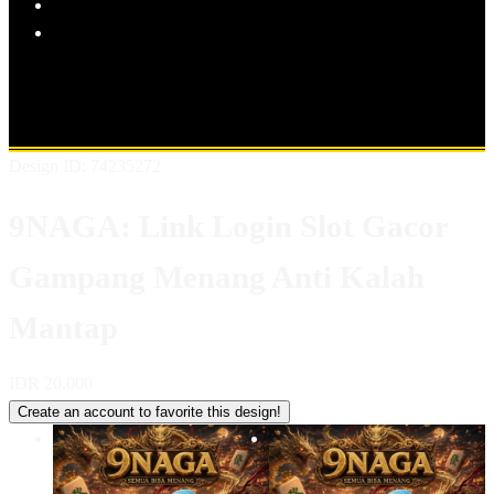
Explore Categories
Popular Products
Shop All Designs
9NAGA
LINK LOGIN 9NAGA
LINK
ALTERNATIF
DAFTAR 9NAGA
SLOT GACOR
RTP LIVE
MAIN BIJAK 18+
Design ID: 74235272
9NAGA: Link Login Slot Gacor
Gampang Menang Anti Kalah
Mantap
IDR 20.000
Create an account to favorite this design!