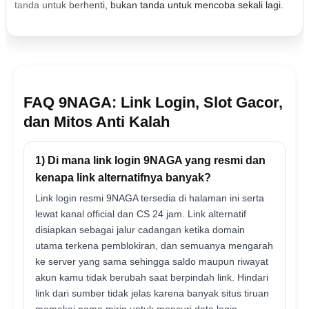
tanda untuk berhenti, bukan tanda untuk mencoba sekali lagi.
FAQ 9NAGA: Link Login, Slot Gacor,
dan Mitos Anti Kalah
1) Di mana link login 9NAGA yang resmi dan
kenapa link alternatifnya banyak?
Link login resmi 9NAGA tersedia di halaman ini serta
lewat kanal official dan CS 24 jam. Link alternatif
disiapkan sebagai jalur cadangan ketika domain
utama terkena pemblokiran, dan semuanya mengarah
ke server yang sama sehingga saldo maupun riwayat
akun kamu tidak berubah saat berpindah link. Hindari
link dari sumber tidak jelas karena banyak situs tiruan
memakai nama mirip untuk mencuri data login.