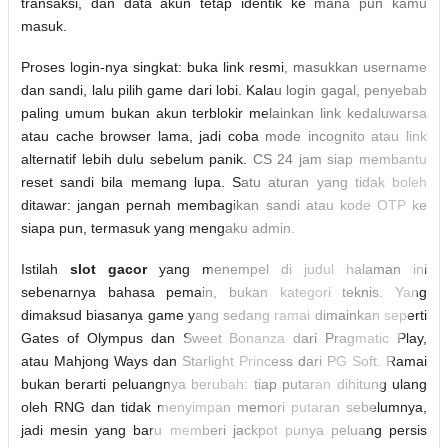
transaksi, dan data akun tetap identik ke mana pun kamu
masuk.
Proses login-nya singkat: buka link resmi, masukkan username
dan sandi, lalu pilih game dari lobi. Kalau login gagal, penyebab
paling umum bukan akun terblokir melainkan link kedaluwarsa
atau cache browser lama, jadi coba mode incognito atau link
alternatif lebih dulu sebelum panik. CS 24 jam siap membantu
reset sandi bila memang lupa. Satu aturan yang tidak boleh
ditawar: jangan pernah membagikan sandi atau kode OTP ke
siapa pun, termasuk yang mengaku admin.
Istilah
slot gacor
yang menempel di judul halaman ini
sebenarnya bahasa pemain, bukan kategori teknis. Yang
dimaksud biasanya game yang sedang ramai dimainkan seperti
Gates of Olympus dan Sweet Bonanza dari Pragmatic Play,
atau Mahjong Ways dan Starlight Princess dari PG Soft. Ramai
bukan berarti peluangnya berubah: tiap putaran dihitung ulang
oleh RNG dan tidak menyimpan memori putaran sebelumnya,
jadi mesin yang baru memberi jackpot punya peluang persis