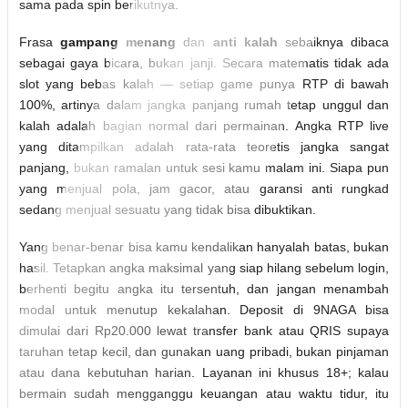
sama pada spin berikutnya.
Frasa
gampang menang
dan
anti kalah
sebaiknya dibaca
sebagai gaya bicara, bukan janji. Secara matematis tidak ada
slot yang bebas kalah — setiap game punya RTP di bawah
100%, artinya dalam jangka panjang rumah tetap unggul dan
kalah adalah bagian normal dari permainan. Angka RTP live
yang ditampilkan adalah rata-rata teoretis jangka sangat
panjang, bukan ramalan untuk sesi kamu malam ini. Siapa pun
yang menjual pola, jam gacor, atau garansi anti rungkad
sedang menjual sesuatu yang tidak bisa dibuktikan.
Yang benar-benar bisa kamu kendalikan hanyalah batas, bukan
hasil. Tetapkan angka maksimal yang siap hilang sebelum login,
berhenti begitu angka itu tersentuh, dan jangan menambah
modal untuk menutup kekalahan. Deposit di 9NAGA bisa
dimulai dari Rp20.000 lewat transfer bank atau QRIS supaya
taruhan tetap kecil, dan gunakan uang pribadi, bukan pinjaman
atau dana kebutuhan harian. Layanan ini khusus 18+; kalau
bermain sudah mengganggu keuangan atau waktu tidur, itu