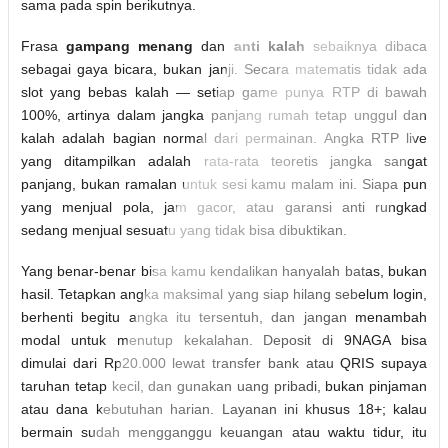
sama pada spin berikutnya.
Frasa
gampang menang
dan
anti kalah
sebaiknya dibaca
sebagai gaya bicara, bukan janji. Secara matematis tidak ada
slot yang bebas kalah — setiap game punya RTP di bawah
100%, artinya dalam jangka panjang rumah tetap unggul dan
kalah adalah bagian normal dari permainan. Angka RTP live
yang ditampilkan adalah rata-rata teoretis jangka sangat
panjang, bukan ramalan untuk sesi kamu malam ini. Siapa pun
yang menjual pola, jam gacor, atau garansi anti rungkad
sedang menjual sesuatu yang tidak bisa dibuktikan.
Yang benar-benar bisa kamu kendalikan hanyalah batas, bukan
hasil. Tetapkan angka maksimal yang siap hilang sebelum login,
berhenti begitu angka itu tersentuh, dan jangan menambah
modal untuk menutup kekalahan. Deposit di 9NAGA bisa
dimulai dari Rp20.000 lewat transfer bank atau QRIS supaya
taruhan tetap kecil, dan gunakan uang pribadi, bukan pinjaman
atau dana kebutuhan harian. Layanan ini khusus 18+; kalau
bermain sudah mengganggu keuangan atau waktu tidur, itu