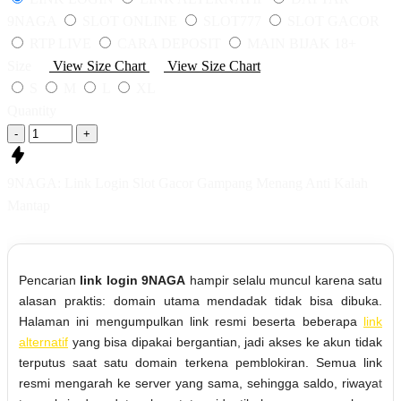
9NAGA
SLOT ONLINE
SLOT777
SLOT GACOR
RTP LIVE
CARA DEPOSIT
MAIN BIJAK 18+
Size
View Size Chart
View Size Chart
S
M
L
XL
Quantity
-
+
9NAGA: Link Login Slot Gacor Gampang Menang Anti Kalah
Mantap
Pencarian
link login 9NAGA
hampir selalu muncul karena satu
alasan praktis: domain utama mendadak tidak bisa dibuka.
Halaman ini mengumpulkan link resmi beserta beberapa
link
alternatif
yang bisa dipakai bergantian, jadi akses ke akun tidak
terputus saat satu domain terkena pemblokiran. Semua link
resmi mengarah ke server yang sama, sehingga saldo, riwayat