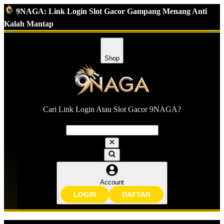
9NAGA: Link Login Slot Gacor Gampang Menang Anti
Kalah Mantap
Shop
Cari Link Login Atau Slot Gacor 9NAGA?
Account
LOGIN
DAFTAR