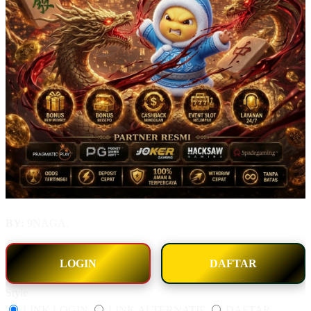
BY:
9NAGA.
LOGIN
DAFTAR
Style
LINK LOGIN
LINK ALTERNATIF
DAFTAR