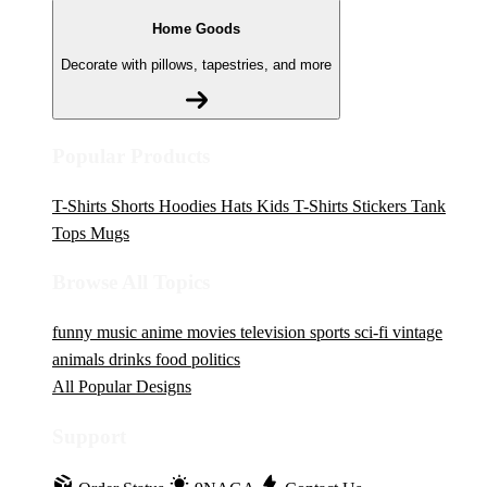
Home Goods
Decorate with pillows, tapestries, and more
Popular Products
T-Shirts
Shorts
Hoodies
Hats
Kids T-Shirts
Stickers
Tank
Tops
Mugs
Browse All Topics
funny
music
anime
movies
television
sports
sci-fi
vintage
animals
drinks
food
politics
All Popular Designs
Support