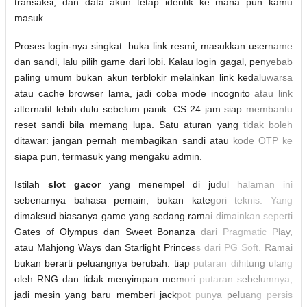
transaksi, dan data akun tetap identik ke mana pun kamu
masuk.
Proses login-nya singkat: buka link resmi, masukkan username
dan sandi, lalu pilih game dari lobi. Kalau login gagal, penyebab
paling umum bukan akun terblokir melainkan link kedaluwarsa
atau cache browser lama, jadi coba mode incognito atau link
alternatif lebih dulu sebelum panik. CS 24 jam siap membantu
reset sandi bila memang lupa. Satu aturan yang tidak boleh
ditawar: jangan pernah membagikan sandi atau kode OTP ke
siapa pun, termasuk yang mengaku admin.
Istilah
slot gacor
yang menempel di judul halaman ini
sebenarnya bahasa pemain, bukan kategori teknis. Yang
dimaksud biasanya game yang sedang ramai dimainkan seperti
Gates of Olympus dan Sweet Bonanza dari Pragmatic Play,
atau Mahjong Ways dan Starlight Princess dari PG Soft. Ramai
bukan berarti peluangnya berubah: tiap putaran dihitung ulang
oleh RNG dan tidak menyimpan memori putaran sebelumnya,
jadi mesin yang baru memberi jackpot punya peluang persis