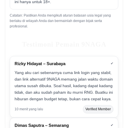
ini hanya untuk 18+.
Catatan: Pastikan Anda mengikuti aturan batasan usia legal yang
berlaku di wilayah Anda dan bermainlah dengan bijak serta
profesional.
Testimoni Pemain 9NAGA
Rizky Hidayat – Surabaya
✔
Yang aku cari sebenarnya cuma link login yang stabil,
dan link alternatif 9NAGA memang jalan waktu domain
utama susah dibuka. Soal hasil, kadang dapat kadang
tidak, dan aku sudah paham itu murni RNG. Buatku ini
hiburan dengan budget tetap, bukan cara cepat kaya.
10 menit yang lalu
Verified Member
Dimas Saputra – Semarang
✔