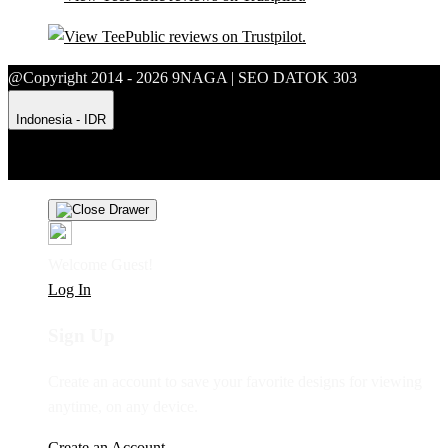
@Copyright 2014 - 2026 9NAGA | SEO DATOK 303
Indonesia - IDR
Product Safety
Intellectual Property Policy
CA: Do Not Sell My
Personal Information
Privacy Policy
Terms
Welcome Guest!
Log In
Sign Up
Create an account to save your favorite designs for viewing
anytime, on any device.
Create an Account