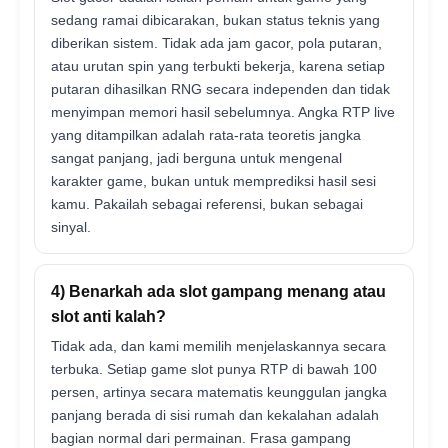
sedang ramai dibicarakan, bukan status teknis yang
diberikan sistem. Tidak ada jam gacor, pola putaran,
atau urutan spin yang terbukti bekerja, karena setiap
putaran dihasilkan RNG secara independen dan tidak
menyimpan memori hasil sebelumnya. Angka RTP live
yang ditampilkan adalah rata-rata teoretis jangka
sangat panjang, jadi berguna untuk mengenal
karakter game, bukan untuk memprediksi hasil sesi
kamu. Pakailah sebagai referensi, bukan sebagai
sinyal.
4) Benarkah ada slot gampang menang atau
slot anti kalah?
Tidak ada, dan kami memilih menjelaskannya secara
terbuka. Setiap game slot punya RTP di bawah 100
persen, artinya secara matematis keunggulan jangka
panjang berada di sisi rumah dan kekalahan adalah
bagian normal dari permainan. Frasa gampang