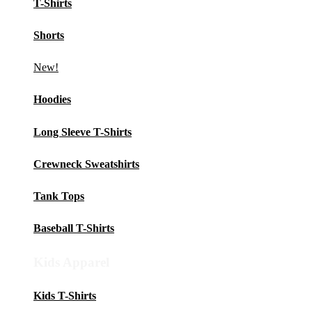
T-Shirts
Shorts
New!
Hoodies
Long Sleeve T-Shirts
Crewneck Sweatshirts
Tank Tops
Baseball T-Shirts
Kids Apparel
Kids T-Shirts