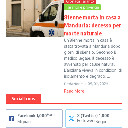
Cronaca Taranto
Taranto e provincia
81enne morta in casa a
Manduria: decesso per
morte naturale
Un’81enne morta in casa è
stata trovata a Manduria dopo
giorni di silenzio. Secondo il
medico legale, il decesso è
avvenuto per cause naturali.
L’anziana viveva in condizioni di
isolamento e degrado, ...
Redazione
09/07/2025
Read More
Social Icons
Fans
Facebook
1,000
X (Twitter)
1,000
Followers
Mi piace
Segui