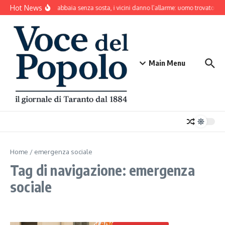
Salta al contenuto
Hot News
Il cane abbaia senza sosta, i vicini danno l’allarme: uomo trovato mo
Main Menu
Home
/
emergenza sociale
Tag di navigazione: emergenza
sociale