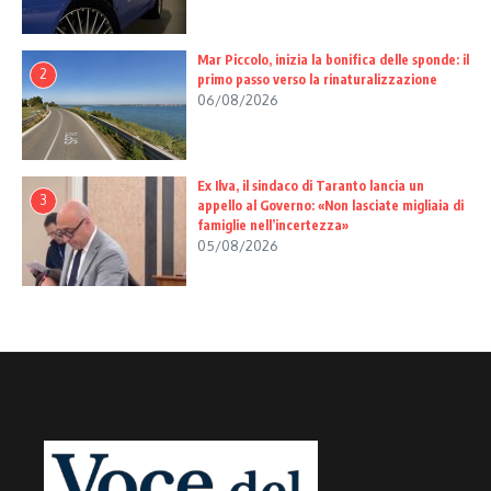
Mar Piccolo, inizia la bonifica delle sponde: il
2
primo passo verso la rinaturalizzazione
06/08/2026
Ex Ilva, il sindaco di Taranto lancia un
3
appello al Governo: «Non lasciate migliaia di
famiglie nell’incertezza»
05/08/2026