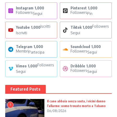
Instagram
1,000
Pinterest
1,000
Followers
Followers
Segui
Pin
Iscritti
Followers
Youtube
1,000
Tiktok
1,000
Iscriviti
Segui
Telegram
1,000
Soundcloud
1,000
Membri
Followers
Partecipa
Segui
Followers
Vimeo
1,000
Dribbble
1,000
Followers
Segui
Segui
Featured Posts
Il cane abbaia senza sosta, i vicini danno
1
l’allarme: uomo trovato morto a Talsano
06/08/2026