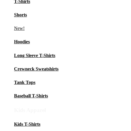
T-Shirts
Shorts
New!
Hoodies
Long Sleeve T-Shirts
Crewneck Sweatshirts
Tank Tops
Baseball T-Shirts
Kids Apparel
Kids T-Shirts