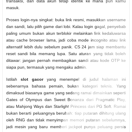
transaksi, dan data akun tetap identik ke mana pun kamu
masuk.
Proses login-nya singkat: buka link resmi, masukkan username
dan sandi, lalu pilih game dari lobi. Kalau login gagal, penyebab
paling umum bukan akun terblokir melainkan link kedaluwarsa
atau cache browser lama, jadi coba mode incognito atau link
alternatif lebih dulu sebelum panik. CS 24 jam siap membantu
reset sandi bila memang lupa. Satu aturan yang tidak boleh
ditawar: jangan pernah membagikan sandi atau kode OTP ke
siapa pun, termasuk yang mengaku admin.
Istilah
slot gacor
yang menempel di judul halaman ini
sebenarnya bahasa pemain, bukan kategori teknis. Yang
dimaksud biasanya game yang sedang ramai dimainkan seperti
Gates of Olympus dan Sweet Bonanza dari Pragmatic Play,
atau Mahjong Ways dan Starlight Princess dari PG Soft. Ramai
bukan berarti peluangnya berubah: tiap putaran dihitung ulang
oleh RNG dan tidak menyimpan memori putaran sebelumnya,
jadi mesin yang baru memberi jackpot punya peluang persis