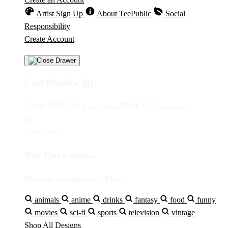
Artist Sign Up
About TeePublic
Social
Responsibility
Create Account
Cart Preview (0)
You're
IDR5,000
Away from
FREE US Shipping!
$0
IDR5,000
Your Cart is empty...
Discover something you'll love!
animals
anime
drinks
fantasy
food
funny
movies
sci-fi
sports
television
vintage
Shop All Designs