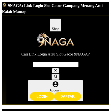
9NAGA: Link Login Slot Gacor Gampang Menang Anti
Kalah Mantap
Shop
Cari Link Login Atau Slot Gacor 9NAGA?
Account
LOGIN
DAFTAR