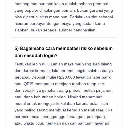
menang maupun anti kalah adalah bahasa promosi
yang populer di kalangan pemain, bukan garansi yang
bisa dipenuhi situs mana pun. Perlakukan slot sebagai
hiburan berbayar dengan biaya yang sudah kamu
siapkan, bukan sebagai sumber penghasilan.
5) Bagaimana cara membatasi risiko sebelum
dan sesudah login?
Tentukan lebih dulu jumlah maksimal yang siap hilang
dan durasi bermain, lalu berhenti begitu salah satunya
tercapai. Deposit mulai Rp20.000 lewat transfer bank
atau QRIS membantu menjaga taruhan tetap kecil,
dan sebaiknya gunakan uang pribadi, bukan pinjaman
atau dana kebutuhan harian. Hindari menambah
modal untuk mengejar kekalahan karena pola inilah
yang paling sering membuat kerugian membesar. Jika
bermain mulai mengganggu keuangan, pekerjaan,
atau waktu tidur, hentikan dan cari bantuan; layanan