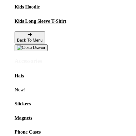
Kids Hoodie
Kids Long Sleeve T-Shirt
Back To Menu
Accessories
Hats
New!
Stickers
Magnets
Phone Cases