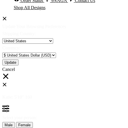
Order Status
9NAGA
Contact Us
Shop All Designs
Update Your Browsing Preferences
Shipping Country:
Currency:
Cancel
Katie:
5'10"
160
Select your person:
Male
Female