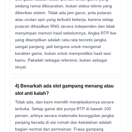
sedang ramai dibicarakan, bukan status teknis yang
diberikan sistem. Tidak ada jam gacor, pola putaran,
atau urutan spin yang terbukti bekerja, karena setiap
putaran dihasilkan RNG secara independen dan tidak
menyimpan memori hasil sebelumnya. Angka RTP live
yang ditampilkan adalah rata-rata teoretis jangka
sangat panjang, jadi berguna untuk mengenal
karakter game, bukan untuk memprediksi hasil sesi
kamu. Pakailah sebagai referensi, bukan sebagai
sinyal.
4) Benarkah ada slot gampang menang atau
slot anti kalah?
Tidak ada, dan kami memilih menjelaskannya secara
terbuka. Setiap game slot punya RTP di bawah 100
persen, artinya secara matematis keunggulan jangka
panjang berada di sisi rumah dan kekalahan adalah
bagian normal dari permainan. Frasa gampang