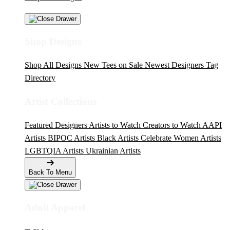
Shop Designs
Shop All Designs
New Tees on Sale
Newest Designers
Tag
Directory
Artist Collections
Featured Designers
Artists to Watch
Creators to Watch
AAPI
Artists
BIPOC Artists
Black Artists
Celebrate Women Artists
LGBTQIA Artists
Ukrainian Artists
Back To Menu
Adult Apparel